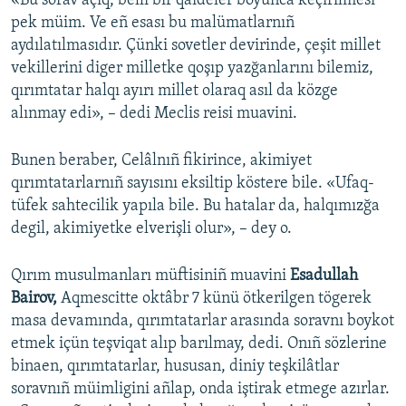
«Bu sorav açıq, belli bir qaideler boyunca keçirilmesi
pek müim. Ve eñ esası bu malümatlarnıñ
aydılatılmasıdır. Çünki sovetler devirinde, çeşit millet
vekillerini diger milletke qoşıp yazğanlarını bilemiz,
qırımtatar halqı ayırı millet olaraq asıl da közge
alınmay edi», – dedi Meclis reisi muavini.
Bunen beraber, Celâlnıñ fikirince, akimiyet
qırımtatarlarnıñ sayısını eksiltip köstere bile. «Ufaq-
tüfek sahtecilik yapıla bile. Bu hatalar da, halqımızğa
degil, akimiyetke elverişli olur», – dey o.
Qırım musulmanları müftisiniñ muavini
Esadullah
Bairov,
Aqmescitte oktâbr 7 künü ötkerilgen tögerek
masa devamında, qırımtatarlar arasında soravnı boykot
etmek içün teşviqat alıp barılmay, dedi. Onıñ sözlerine
binaen, qırımtatarlar, hususan, diniy teşkilâtlar
soravnıñ müimligini añlap, onda iştirak etmege azırlar.