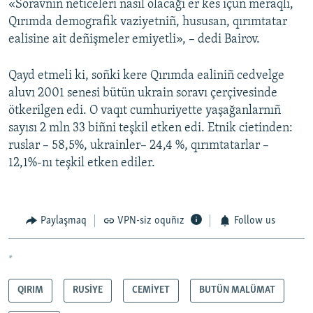
«Soravnıñ neticeleri nasıl olacağı er kes içün meraqlı,
Qırımda demografik vaziyetniñ, hususan, qırımtatar
ealisine ait deñişmeler emiyetli», – dedi Bairov.
Qayd etmeli ki, soñki kere Qırımda ealiniñ cedvelge
aluvı 2001 senesi bütün ukrain soravı çerçivesinde
ötkerilgen edi. O vaqıt cumhuriyette yaşağanlarnıñ
sayısı 2 mln 33 biñni teşkil etken edi. Etnik cietinden:
ruslar – 58,5%, ukrainler– 24,4 %, qırımtatarlar –
12,1%-nı teşkil etken ediler.
Paylaşmaq
VPN-siz oquñız
Follow us
*
QIRIM
RUSİYE
CEMİYET
BUTÜN MALÜMAT