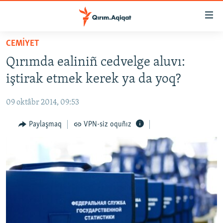
Link
açıqlığı
Esas
CEMİYET
mündericege
HABERLER
Qırımda ealiniñ cedvelge aluvı:
qaytmaq
SİYASET
Baş
iştirak etmek kerek ya da yoq?
İQTİSADİYAT
navigatsiyağa
qaytmaq
09 oktâbr 2014, 09:53
CEMİYET
Qıdıruvğa
MEDENİYET
Paylaşmaq
VPN-siz oquñız
qaytmaq
İNSAN AQLARI
VİDEO
SÜRET
BLOGLAR
FİKİR