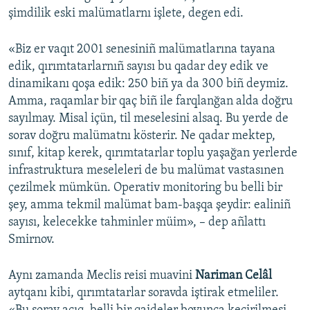
şimdilik eski malümatlarnı işlete, degen edi.
«Biz er vaqıt 2001 senesiniñ malümatlarına tayana
edik, qırımtatarlarnıñ sayısı bu qadar dey edik ve
dinamikanı qoşa edik: 250 biñ ya da 300 biñ deymiz.
Amma, raqamlar bir qaç biñ ile farqlanğan alda doğru
sayılmay. Misal içün, til meselesini alsaq. Bu yerde de
sorav doğru malümatnı kösterir. Ne qadar mektep,
sınıf, kitap kerek, qırımtatarlar toplu yaşağan yerlerde
infrastruktura meseleleri de bu malümat vastasınen
çezilmek mümkün. Operativ monitoring bu belli bir
şey, amma tekmil malümat bam-başqa şeydir: ealiniñ
sayısı, kelecekke tahminler müim», – dep añlattı
Smirnov.
Aynı zamanda Meclis reisi muavini
Nariman Celâl
aytqanı kibi, qırımtatarlar soravda iştirak etmeliler.