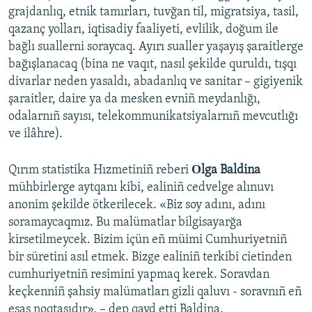
grajdanlıq, etnik tamırları, tuvğan til, migratsiya, tasil,
qazanç yolları, iqtisadiy faaliyeti, evlilik, doğum ile
bağlı suallerni soraycaq. Ayırı sualler yaşayış şaraitlerge
bağışlanacaq (bina ne vaqıt, nasıl şekilde quruldı, tışqı
divarlar neden yasaldı, abadanlıq ve sanitar – gigiyenik
şaraitler, daire ya da mesken evniñ meydanlığı,
odalarnıñ sayısı, telekommunikatsiyalarnıñ mevcutlığı
ve ilâhre).
Qırım statistika Hızmetiniñ reberi
Оlga Baldina
mühbirlerge aytqanı kibi, ealiniñ cedvelge alınuvı
anonim şekilde ötkerilecek. «Biz soy adını, adını
soramaycaqmız. Bu malümatlar bilgisayarğa
kirsetilmeycek. Bizim içün eñ müimi Cumhuriyetniñ
bir süretini asıl etmek. Bizge ealiniñ terkibi cietinden
cumhuriyetniñ resimini yapmaq kerek. Soravdan
keçkenniñ şahsiy malümatları gizli qaluvı - soravnıñ eñ
esas noqtasıdır», – dep qayd etti Baldina.