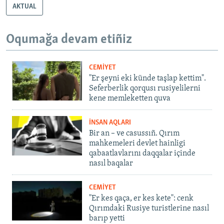
AKTUAL
Oqumağa devam etiñiz
CEMİYET
"Er şeyni eki künde taşlap kettim".
Seferberlik qorqusı rusiyelilerni
kene memleketten quva
İNSAN AQLARI
Bir an – ve casussıñ. Qırım
mahkemeleri devlet hainligi
qabaatlavlarını daqqalar içinde
nasıl baqalar
CEMİYET
"Er kes qaça, er kes kete": cenk
Qırımdaki Rusiye turistlerine nasıl
barıp yetti