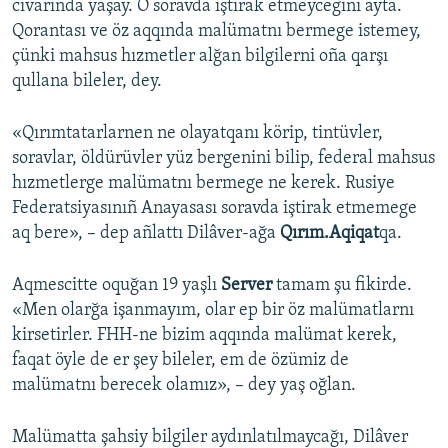
civarında yaşay. O soravda iştirak etmeycegini ayta.
Qorantası ve öz aqqında malümatnı bermege istemey,
çünki mahsus hızmetler alğan bilgilerni oña qarşı
qullana bileler, dey.
«Qırımtatarlarnen ne olayatqanı körip, tintüvler,
soravlar, öldürüvler yüz bergenini bilip, federal mahsus
hızmetlerge malümatnı bermege ne kerek. Rusiye
Federatsiyasınıñ Anayasası soravda iştirak etmemege
aq bere», – dep añlattı Dilâver-ağa
Qırım.Aqiqat
qa.
Aqmescitte oquğan 19 yaşlı
Server
tamam şu fikirde.
«Men olarğa işanmayım, olar ep bir öz malümatlarnı
kirsetirler. FHH-ne bizim aqqında malümat kerek,
faqat öyle de er şey bileler, em de özümiz de
malümatnı berecek olamız», – dey yaş oğlan.
Malümatta şahsiy bilgiler aydınlatılmaycağı, Dilâver