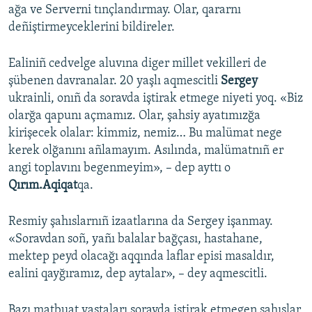
ağa ve Serverni tınçlandırmay. Olar, qararnı
deñiştirmeyceklerini bildireler.
Ealiniñ cedvelge aluvına diger millet vekilleri de
şübenen davranalar. 20 yaşlı aqmescitli
Sergey
ukrainli, onıñ da soravda iştirak etmege niyeti yoq. «Biz
olarğa qapunı açmamız. Olar, şahsiy ayatımızğa
kirişecek olalar: kimmiz, nemiz… Bu malümat nege
kerek olğanını añlamayım. Asılında, malümatnıñ er
angi toplavını begenmeyim», – dep ayttı o
Qırım.Aqiqat
qa.
Resmiy şahıslarnıñ izaatlarına da Sergey işanmay.
«Soravdan soñ, yañı balalar bağçası, hastahane,
mektep peyd olacağı aqqında laflar episi masaldır,
ealini qayğıramız, dep aytalar», – dey aqmescitli.
Bazı matbuat vastaları soravda iştirak etmegen şahıslar,