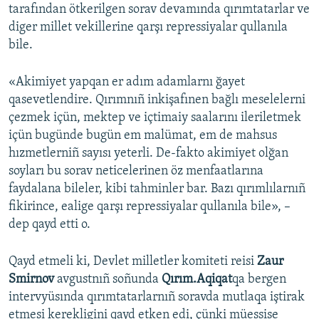
tarafından ötkerilgen sorav devamında qırımtatarlar ve
diger millet vekillerine qarşı repressiyalar qullanıla
bile.
«Akimiyet yapqan er adım adamlarnı ğayet
qasevetlendire. Qırımnıñ inkişafınen bağlı meselelerni
çezmek içün, mektep ve içtimaiy saalarını ileriletmek
içün bugünde bugün em malümat, em de mahsus
hızmetlerniñ sayısı yeterli. De-fakto akimiyet olğan
soyları bu sorav neticelerinen öz menfaatlarına
faydalana bileler, kibi tahminler bar. Bazı qırımlılarnıñ
fikirince, ealige qarşı repressiyalar qullanıla bile», –
dep qayd etti o.
Qayd etmeli ki, Devlet milletler komiteti reisi
Zaur
Smirnov
avgustnıñ soñunda
Qırım.Aqiqat
qa bergen
intervyüsında qırımtatarlarnıñ soravda mutlaqa iştirak
etmesi kerekligini qayd etken edi, çünki müessise