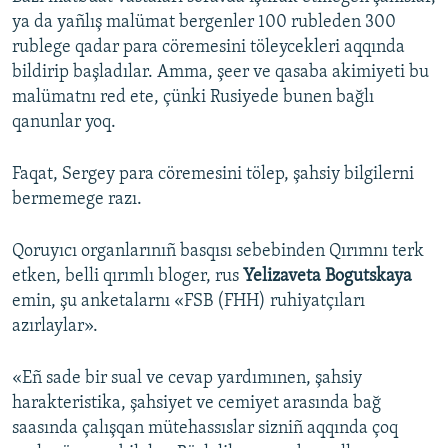
ya da yañlış malümat bergenler 100 rubleden 300
rublege qadar para cöremesini töleycekleri aqqında
bildirip başladılar. Amma, şeer ve qasaba akimiyeti bu
malümatnı red ete, çünki Rusiyede bunen bağlı
qanunlar yoq.
Faqat, Sergey para cöremesini tölep, şahsiy bilgilerni
bermemege razı.
Qoruyıcı organlarınıñ basqısı sebebinden Qırımnı terk
etken, belli qırımlı bloger, rus
Yelizaveta Bogutskaya
emin, şu anketalarnı «FSB (FHH) ruhiyatçıları
azırlaylar».
«Eñ sade bir sual ve cevap yardımınen, şahsiy
harakteristika, şahsiyet ve cemiyet arasında bağ
saasında çalışqan mütehassıslar sizniñ aqqında çoq