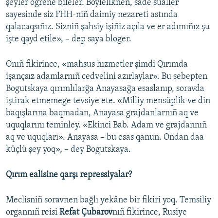
şeyler ögrene bileler. Böyleliknen, sade sualler
sayesinde siz FHH-niñ daimiy nezareti astında
qalacaqsıñız. Sizniñ şahsiy işiñiz açıla ve er adımıñız şu
işte qayd etile», – dep saya bloger.
Onıñ fikirince, «mahsus hızmetler şimdi Qırımda
işançsız adamlarnıñ cedvelini azırlaylar». Bu sebepten
Bogutskaya qırımlılarğa Anayasağa esaslanıp, soravda
iştirak etmemege tevsiye ete. «Milliy mensüplik ve din
baqışlarına baqmadan, Anayasa grajdanlarnıñ aq ve
uquqlarını teminley. «Ekinci Bab. Adam ve grajdannıñ
aq ve uquqları». Anayasa – bu esas qanun. Ondan daa
küçlü şey yoq», – dey Bogutskaya.
Qırım ealisine qarşı repressiyalar?
Meclisniñ soravnen bağlı yekâne bir fikiri yoq. Temsiliy
organnıñ reisi
Refat Çubarov
nıñ fikirince, Rusiye