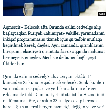
Русский
Українською
Aqmescit – Kelecek afta Qırımda ealini cedvelge alıp
QOŞULIÑIZ!
başlaycaqlar. Rusiyeli «akimiyet» vekillei yarımadanıñ
inkişaf programmasını tizmek içün şu tedbir mutlaqa
keçirilmek kerek, deyler. Aynı zamanda, qırımlılarnıñ
bir qısımı, ekseriyeti qırımtatarlar öz aqqında malümat
RFE/RS bütün saytları
bermege istemeyler. Mecliste de bunen bağlı çeşit
fikirler bar.
Qırımda ealiniñ cedvelge aluv ceryanı oktâbr 14
kününden 25 kününe qadar ötkerilecek. Soñki künleri
yarımadanıñ soqaqları ve yerli kanallarnıñ efirleri
reklama ile toldı. Cumhuriyetniñ statistika Hızmetiniñ
malümatına köre, er sakin 33 sualge cevap bermek
kerek. Şu suallerni bergen hızmetçi, doğğan yıl ve yeri,