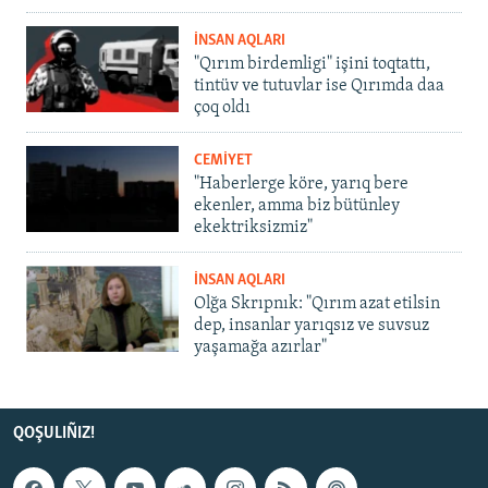
İNSAN AQLARI
"Qırım birdemligi" işini toqtattı,
tintüv ve tutuvlar ise Qırımda daa
çoq oldı
CEMİYET
"Haberlerge köre, yarıq bere
ekenler, amma biz bütünley
ekektriksizmiz"
İNSAN AQLARI
Olğa Skrıpnık: "Qırım azat etilsin
dep, insanlar yarıqsız ve suvsuz
yaşamağa azırlar"
QOŞULIÑIZ!