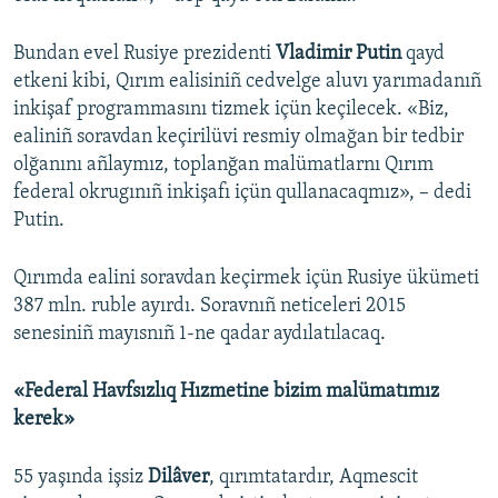
Bundan evel Rusiye prezidenti
Vladimir Putin
qayd
etkeni kibi, Qırım ealisiniñ cedvelge aluvı yarımadanıñ
inkişaf programmasını tizmek içün keçilecek. «Biz,
ealiniñ soravdan keçirilüvi resmiy olmağan bir tedbir
olğanını añlaymız, toplanğan malümatlarnı Qırım
federal okrugınıñ inkişafı içün qullanacaqmız», – dedi
Putin.
Qırımda ealini soravdan keçirmek içün Rusiye ükümeti
387 mln. ruble ayırdı. Soravnıñ neticeleri 2015
senesiniñ mayısnıñ 1-ne qadar aydılatılacaq.
«Federal Havfsızlıq Hızmetine bizim malümatımız
kerek»
55 yaşında işsiz
Dilâver
, qırımtatardır, Aqmescit