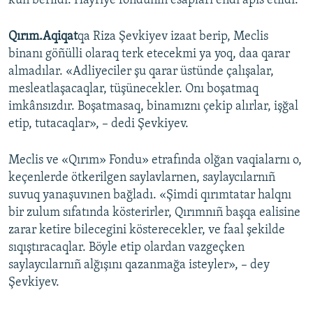
kün berildi. Hayriye fondunıñ esapları endi apis etildi.
Qırım.Aqiqat
qa Riza Şevkiyev izaat berip, Meclis
binanı göñülli olaraq terk etecekmi ya yoq, daa qarar
almadılar. «Adliyeciler şu qarar üstünde çalışalar,
mesleatlaşacaqlar, tüşünecekler. Onı boşatmaq
imkânsızdır. Boşatmasaq, binamıznı çekip alırlar, işğal
etip, tutacaqlar», – dedi Şevkiyev.
Meclis ve «Qırım» Fondu» etrafında olğan vaqialarnı o,
keçenlerde ötkerilgen saylavlarnen, saylaycılarnıñ
suvuq yanaşuvınen bağladı. «Şimdi qırımtatar halqnı
bir zulum sıfatında kösterirler, Qırımnıñ başqa ealisine
zarar ketire bilecegini kösterecekler, ve faal şekilde
sıqıştıracaqlar. Böyle etip olardan vazgeçken
saylaycılarnıñ alğışını qazanmağa isteyler», – dey
Şevkiyev.