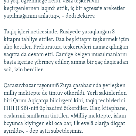
ya yoq, ögrenmege keldi. «Biz teşkerüvni
keçirgenlernen laqırdı ettik, iç bir agressiv areketler
yapılmağanını añlattıq», – dedi Bekirov.
Taqiq işleri neticesinde, Rusiyede yasaqlanğan 3
kitapnı tahliye ettiler. Daa beş kitapnı teşkermek içün
alıp kettiler. Prokuratura teşkerüvleri namaz qılınğan
vaqıtta da devam etti. Camige kelgen musulmanlarnı
başta içerige yibrmey ediler, amma bir qaç daqiqadan
soñ, izin berdiler.
Qarasuvbazar rayonınıñ Zuya qasabasında yerleşken
milliy mektepte de tintüv ötkerildi. Yerli sakinlerden
biri Qırım.Aqiqatqa bildirgeni kibi, taqiq tedbirlerini
FHH (FSB)-niñ üç hadimi ötkerdiler. Olar, kitaphane,
ocalarnıñ sınıflarını tinttiler. «Milliy mektepte, islam
boyunca kiyingen eki oca bar, ilk evelâ olarğa diqqat
ayırıldı», – dep ayttı subetdeşimiz.