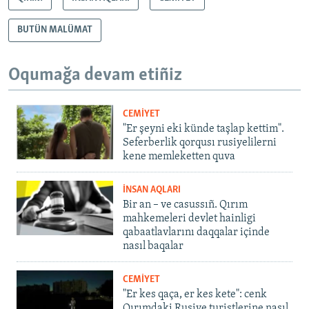
BUTÜN MALÜMAT
Oqumağa devam etiñiz
CEMİYET
"Er şeyni eki künde taşlap kettim".
Seferberlik qorqusı rusiyelilerni
kene memleketten quva
İNSAN AQLARI
Bir an – ve casussıñ. Qırım
mahkemeleri devlet hainligi
qabaatlavlarını daqqalar içinde
nasıl baqalar
CEMİYET
"Er kes qaça, er kes kete": cenk
Qırımdaki Rusiye turistlerine nasıl