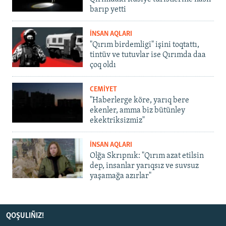
barıp yetti
İNSAN AQLARI
"Qırım birdemligi" işini toqtattı,
tintüv ve tutuvlar ise Qırımda daa
çoq oldı
CEMİYET
"Haberlerge köre, yarıq bere
ekenler, amma biz bütünley
ekektriksizmiz"
İNSAN AQLARI
Olğa Skrıpnık: "Qırım azat etilsin
dep, insanlar yarıqsız ve suvsuz
yaşamağa azırlar"
QOŞULIÑIZ!