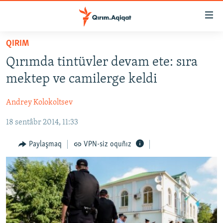
Link
açıqlığı
Esas
QIRIM
mündericege
HABERLER
Qırımda tintüvler devam ete: sıra
qaytmaq
SİYASET
Baş
mektep ve camilerge keldi
İQTİSADİYAT
navigatsiyağa
qaytmaq
Andrey Kolokoltsev
CEMİYET
Qıdıruvğa
18 sentâbr 2014, 11:33
MEDENİYET
qaytmaq
İNSAN AQLARI
Paylaşmaq
VPN-siz oquñız
VİDEO
SÜRET
BLOGLAR
FİKİR