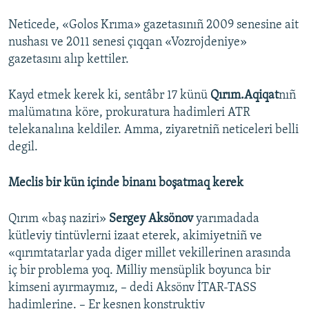
Neticede, «Golos Krıma» gazetasınıñ 2009 senesine ait
nushası ve 2011 senesi çıqqan «Vozrojdeniye»
gazetasını alıp kettiler.
Kayd etmek kerek ki, sentâbr 17 künü
Qırım.Aqiqat
nıñ
malümatına köre, prokuratura hadimleri ATR
telekanalına keldiler. Amma, ziyaretniñ neticeleri belli
degil.
Meclis bir kün içinde binanı boşatmaq kerek
Qırım «baş naziri»
Sergey Aksönov
yarımadada
kütleviy tintüvlerni izaat eterek, akimiyetniñ ve
«qırımtatarlar yada diger millet vekillerinen arasında
iç bir problema yoq. Milliy mensüplik boyunca bir
kimseni ayırmaymız, – dedi Aksönv İTAR-TASS
hadimlerine. – Er kesnen konstruktiv