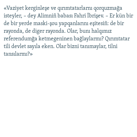
«Vaziyet kerginleşe ve qırımtatarlarnı qorquzmağa
isteyler, – dey Alimniñ babası Fahri İbrişev. – Er kün bir
de bir yerde maski-şou yapqanlarını eşitesiñ: de bir
rayonda, de diger rayonda. Olar, bunı halqımız
referendumğa ketmegeninen bağlaylarmı? Qırımtatar
tili devlet sayıla eken. Olar bizni tanımaylar, tilni
tansılarmı?»