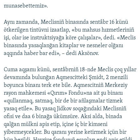
munasebettemiz».
Aynı zamanda, Meclisniñ binasında sentâbr 16 künü
ötkerilgen tintüvni izaatlap, «bu mahsus hızmetleriniñ
işi, olar ise instruktsiyağa köre çalışalar», dedi. «Meclis
binasında yasaqlanğan kitaplar ve nesneler olğanı
aqqında haber bar edi», – dedi Aksönov.
Cuma aqşamı künü, sentâbrniñ 18-nde Meclis çoq yıllar
devamında bulunğan Aqmescitteki Şmidt, 2 menzili
boyunca binanı terk ete bile. Aqmescitniñ Merkeziy
rayon mahkemesi «Qırım» Fondu»na ait şu binanı
«qullanmaq, satmaq, bir de bir añlaşmalar tizmek
yasaq etile». Bu yasaq Jidkov soqağındaki Meclisniñ
ofisi ve daa 6 binağa ükümsüre. Aksi alda, binada
qalğan mülkni apis etip, içine iç bir kimseni
yibermeycekler. Bu qaranı yerine ketirmek içün bir