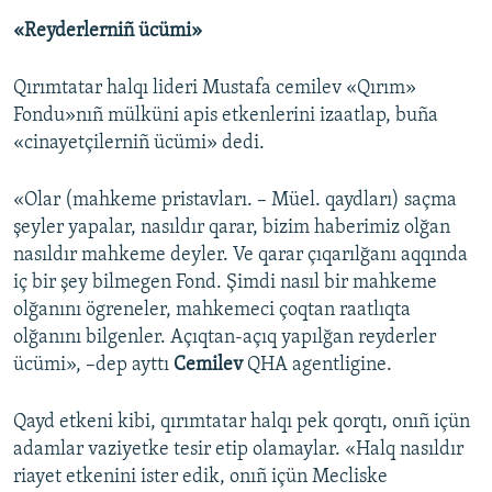
«Reyderlerniñ ücümi»
Qırımtatar halqı lideri Mustafa cemilev «Qırım»
Fondu»nıñ mülküni apis etkenlerini izaatlap, buña
«cinayetçilerniñ ücümi» dedi.
«Olar (mahkeme pristavları. – Müel. qaydları) saçma
şeyler yapalar, nasıldır qarar, bizim haberimiz olğan
nasıldır mahkeme deyler. Ve qarar çıqarılğanı aqqında
iç bir şey bilmegen Fond. Şimdi nasıl bir mahkeme
olğanını ögreneler, mahkemeci çoqtan raatlıqta
olğanını bilgenler. Açıqtan-açıq yapılğan reyderler
ücümi», –dep ayttı
Cemilev
QHA agentligine.
Qayd etkeni kibi, qırımtatar halqı pek qorqtı, onıñ içün
adamlar vaziyetke tesir etip olamaylar. «Halq nasıldır
riayet etkenini ister edik, onıñ içün Mecliske