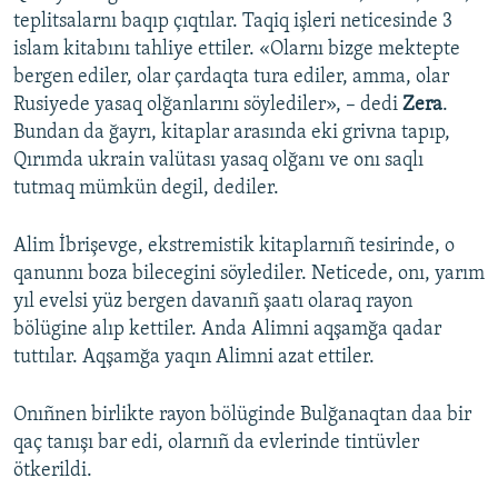
teplitsalarnı baqıp çıqtılar. Taqiq işleri neticesinde 3
islam kitabını tahliye ettiler. «Olarnı bizge mektepte
bergen ediler, olar çardaqta tura ediler, amma, olar
Rusiyede yasaq olğanlarını söylediler», – dedi
Zera
.
Bundan da ğayrı, kitaplar arasında eki grivna tapıp,
Qırımda ukrain valütası yasaq olğanı ve onı saqlı
tutmaq mümkün degil, dediler.
Alim İbrişevge, ekstremistik kitaplarnıñ tesirinde, o
qanunnı boza bilecegini söylediler. Neticede, onı, yarım
yıl evelsi yüz bergen davanıñ şaatı olaraq rayon
bölügine alıp kettiler. Anda Alimni aqşamğa qadar
tuttılar. Aqşamğa yaqın Alimni azat ettiler.
Onıñnen birlikte rayon bölüginde Bulğanaqtan daa bir
qaç tanışı bar edi, olarnıñ da evlerinde tintüvler
ötkerildi.