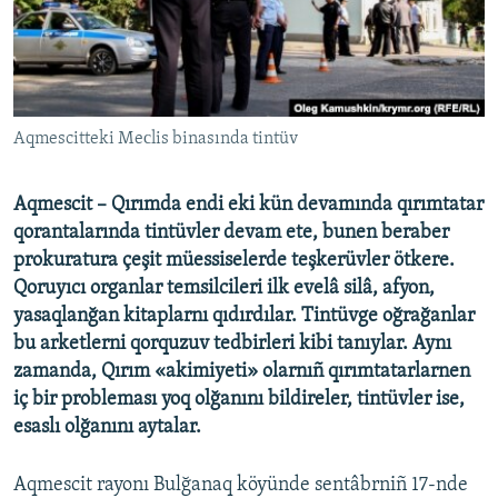
Русский
Українською
QOŞULIÑIZ!
Aqmescitteki Meсlis binasında tintüv
Aqmescit – Qırımda endi eki kün devamında qırımtatar
qorantalarında tintüvler devam ete, bunen beraber
RFE/RS bütün saytları
prokuratura çeşit müessiselerde teşkerüvler ötkere.
Qoruyıcı organlar temsilcileri ilk evelâ silâ, afyon,
yasaqlanğan kitaplarnı qıdırdılar. Tintüvge oğrağanlar
bu arketlerni qorquzuv tedbirleri kibi tanıylar. Aynı
zamanda, Qırım «akimiyeti» olarnıñ qırımtatarlarnen
iç bir probleması yoq olğanını bildireler, tintüvler ise,
esaslı olğanını aytalar.
Aqmescit rayonı Bulğanaq köyünde sentâbrniñ 17-nde