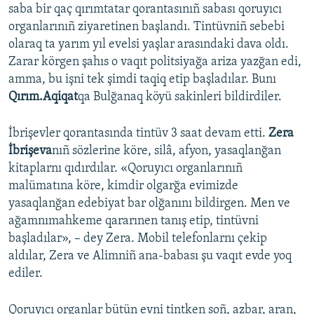
saba bir qaç qırımtatar qorantasınıñ sabası qoruyıcı
organlarınıñ ziyaretinen başlandı. Tintüvniñ sebebi
olaraq ta yarım yıl evelsi yaşlar arasındaki dava oldı.
Zarar körgen şahıs o vaqıt politsiyağa ariza yazğan edi,
amma, bu işni tek şimdi taqiq etip başladılar. Bunı
Qırım.Aqiqat
qa Bulğanaq köyü sakinleri bildirdiler.
İbrişevler qorantasında tintüv 3 saat devam etti.
Zera
İbrişeva
nıñ sözlerine köre, silâ, afyon, yasaqlanğan
kitaplarnı qıdırdılar. «Qoruyıcı organlarınıñ
malümatına köre, kimdir olgarğa evimizde
yasaqlanğan edebiyat bar olğanını bildirgen. Men ve
ağamnımahkeme qararınen tanış etip, tintüvni
başladılar», – dey Zera. Mobil telefonlarnı çekip
aldılar, Zera ve Alimniñ ana-babası şu vaqıt evde yoq
ediler.
Qoruyıcı organlar bütün evni tintken soñ, azbar, aran,