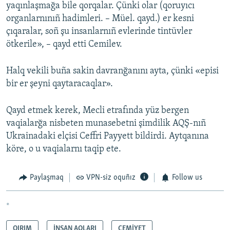
yaqınlaşmağa bile qorqalar. Çünki olar (qoruyıcı
organlarnınıñ hadimleri. – Müel. qayd.) er kesni
çıqaralar, soñ şu insanlarnıñ evlerinde tintüvler
ötkerile», – qayd etti Cemilev.
Halq vekili buña sakin davranğanını ayta, çünki «episi
bir er şeyni qaytaracaqlar».
Qayd etmek kerek, Mecli etrafında yüz bergen
vaqialarğa nisbeten munasebetni şimdilik AQŞ-nıñ
Ukrainadaki elçisi Ceffri Payyett bildirdi. Aytqanına
köre, o u vaqialarnı taqip ete.
Paylaşmaq
VPN-siz oquñız
Follow us
*
QIRIM
İNSAN AQLARI
CEMİYET