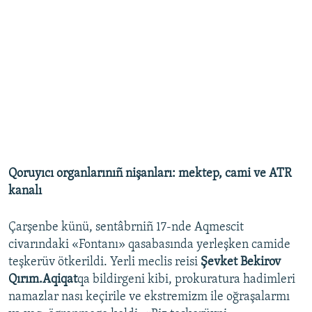
Qoruyıcı organlarınıñ nişanları: mektep, cami ve ATR
kanalı
Çarşenbe künü, sentâbrniñ 17-nde Aqmescit
civarındaki «Fontanı» qasabasında yerleşken camide
teşkerüv ötkerildi. Yerli meclis reisi
Şevket Bekirov
Qırım.Aqiqat
qa bildirgeni kibi, prokuratura hadimleri
namazlar nası keçirile ve ekstremizm ile oğraşalarmı