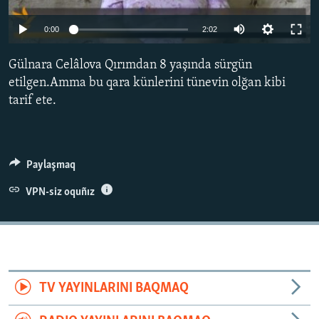
Русский
0:00
2:02
Українською
Gülnara Celâlova Qırımdan 8 yaşında sürgün
etilgen.Amma bu qara künlerini tünevin olğan kibi
QOŞULIÑIZ!
tarif ete.
RFE/RS bütün saytları
Paylaşmaq
VPN-siz oquñız
TV YAYINLARINI BAQMAQ