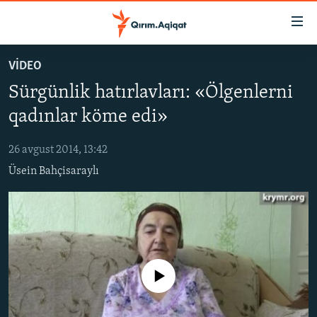
Link
açıqlığı
Esas
VİDEO
mündericege
HABERLER
Sürgünlik hatırlavları: «Ölgenlerni
qaytmaq
SİYASET
Baş
qadınlar köme edi»
İQTİSADİYAT
navigatsiyağa
qaytmaq
26 avgust 2014, 13:42
CEMİYET
Qıdıruvğa
Üsein Bahçisaraylı
MEDENİYET
qaytmaq
İNSAN AQLARI
VİDEO
SÜRET
No media source currently available
BLOGLAR
FİKİR