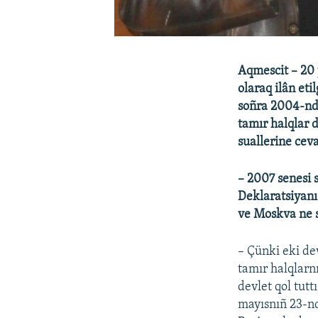
Aqmescit – 20 
olaraq ilân et
soñra 2004-nde
tamır halqlar 
suallerine cev
– 2007 senesi 
Deklaratsiyanı 
ve Moskva ne s
– Çünki eki de
tamır halqlarnı
devlet qol tutt
mayısnıñ 23-nd