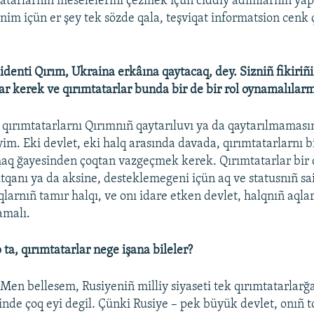
tatarlarnıñ meselelerini çezmek içün ciddiy adımlarnıñ yap
m içün er şey tek sözde qala, teşviqat informatsion cenk 
identi Qırım, Ukraina erkâına qaytacaq, dey. Sizniñ fikiriñ
lar kerek ve qırımtatarlar bunda bir de bir rol oynamalılar
 qırımtatarlarnı Qırımnıñ qaytarıluvı ya da qaytarılmaması
im. Eki devlet, eki halq arasında davada, qırımtatarlarnı b
aq ğayesinden çoqtan vazgeçmek kerek. Qırımtatarlar bir 
tqanı ya da aksine, desteklemegeni içün aq ve statusnıñ sai
qlarnıñ tamır halqı, ve onı idare etken devlet, halqnıñ aqlar
amalı.
 ta, qırımtatarlar nege işana bileler?
Men bellesem, Rusiyeniñ milliy siyaseti tek qırımtatarlarğ
zinde çoq eyi degil. Çünki Rusiye – pek büyük devlet, onıñ 