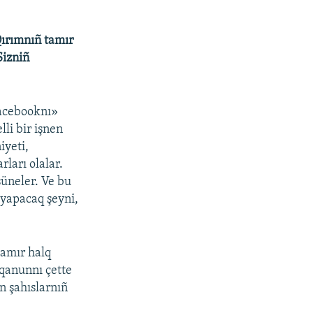
Qırımnıñ tamır
Sizniñ
Facebooknı»
lli bir işnen
iyeti,
rları olalar.
şüneler. Ve bu
 yapacaq şeyni,
tamır halq
 qanunnı çette
n şahıslarnıñ