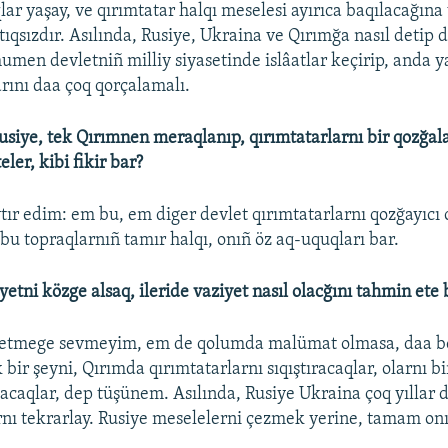
lar yaşay, ve qırımtatar halqı meselesi ayırıca baqılacağın
qsızdır. Asılında, Rusiye, Ukraina ve Qırımğa nasıl detip
en devletniñ milliy siyasetinde islâatlar keçirip, anda 
arını daa çoq qorçalamalı.
usiye, tek Qırımnen meraqlanıp, qırımtatarlarnı bir qozğala
eler, kibi fikir bar?
tır edim: em bu, em diger devlet qırımtatarlarnı qozğayıcı 
 bu topraqlarnıñ tamır halqı, onıñ öz aq-uquqları bar.
etni közge alsaq, ileride vaziyet nasıl olacğını tahmin ete 
etmege sevmeyim, em de qolumda malümat olmasa, daa b
ir şeyni, Qırımda qırımtatarlarnı sıqıştıracaqlar, olarnı b
acaqlar, dep tüşünem. Asılında, Rusiye Ukraina çoq yıllar
nı tekrarlay. Rusiye meselelerni çezmek yerine, tamam onı