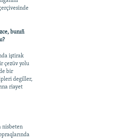
ılğanını
çerçivesinde
izce, bunıñ
mı?
nda iştirak
ir çezüv yolu
de bir
pleri degiller,
ına riayet
a nisbeten
topraqlarında