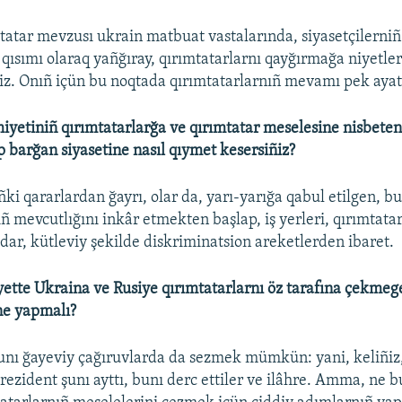
mtatar mevzusı ukrain matbuat vastalarında, siyasetçilerni
r qısımı olaraq yañğıray, qırımtatarlarnı qayğırmağa niyetle
z. Onıñ içün bu noqtada qırımtatarlarnıñ mevamı pek ayati
iyetiniñ qırımtatarlarğa ve qırımtatar meselesine nisbeten 
 barğan siyasetine nasıl qıymet kesersiñiz?
i qararlardan ğayrı, olar da, yarı-yarığa qabul etilgen, bu
ñ mevcutlığını inkâr etmekten başlap, iş yerleri, qırımtatar 
dar, kütleviy şekilde diskriminatsion areketlerden ibaret.
yette Ukraina ve Rusiye qırımtatarlarnı öz tarafına çekmege 
ne yapmalı?
unı ğayeviy çağıruvlarda da sezmek mümkün: yani, keliñiz
rezident şunı ayttı, bunı derc ettiler ve ilâhre. Amma, ne b