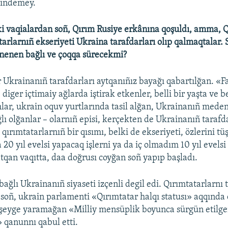
 indemey.
i vaqialardan soñ, Qırım Rusiye erkânına qoşuldı, amma, 
tarlarnıñ ekseriyeti Ukraina tarafdarları olıp qalmaqtalar. 
u nenen bağlı ve çoqqa sürecekmi?
r Ukrainanıñ tarafdarları aytqanıñız bayağı qabartılğan. «
 diger içtimaiy ağlarda iştirak etkenler, belli bir yaşta ve be
ar, ukrain oquv yurtlarında tasil alğan, Ukrainanıñ meden
lı olğanlar – olarnıñ episi, kerçekten de Ukrainanıñ tarafda
ırımtatarlarnıñ bir qısımı, belki de ekseriyeti, özlerini tü
20 yıl evelsi yapacaq işlerni ya da iç olmadım 10 yıl evelsi
tqan vaqıtta, daa doğrusı coyğan soñ yapıp başladı.
ağlı Ukrainanıñ siyaseti izçenli degil edi. Qırımtatarlarnı 
 soñ, ukrain parlamenti «Qırımtatar halqı statusı» aqqında
ir şeyge yaramağan «Milliy mensüplik boyunca sürgün etilge
» qanunnı qabul etti.