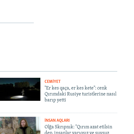
CEMİYET
"Er kes qaça, er kes kete": cenk
Qırımdaki Rusiye turistlerine nasıl
barıp yetti
İNSAN AQLARI
Olğa Skrıpnık: "Qırım azat etilsin
dep, insanlar yarıqsız ve suvsuz