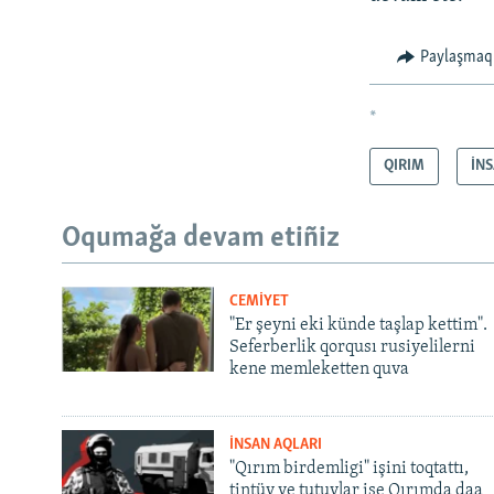
Paylaşmaq
*
QIRIM
İN
Oqumağa devam etiñiz
CEMİYET
"Er şeyni eki künde taşlap kettim".
Seferberlik qorqusı rusiyelilerni
kene memleketten quva
İNSAN AQLARI
"Qırım birdemligi" işini toqtattı,
tintüv ve tutuvlar ise Qırımda daa