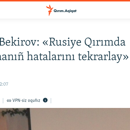
Bekirov: «Rusiye Qırımda
anıñ hatalarını tekrarlay»
12:07
VPN-siz oquñız