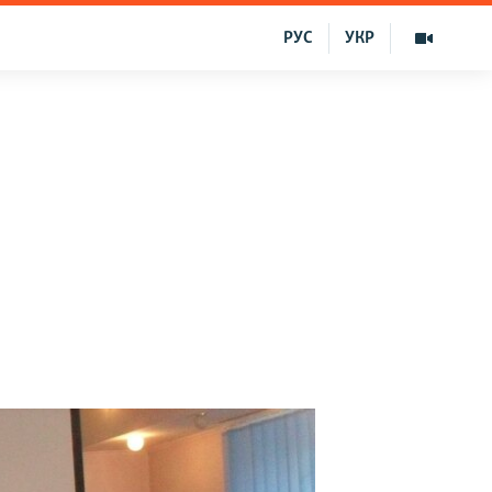
РУС
УКР