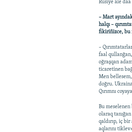
Rusiye ale daa
– Mart ayındak
halqı – qırımta
fikiriñizce, b
– Qırımtatarla
faal qullanğan,
oğraşqan adaml
ticaretinen bağ
Men bellesem, q
doğru. Ukraina 
Qırımnı coyaya
Bu meselenen b
olaraq tanığan
qaldırıp, iç b
aqlarını tiklev