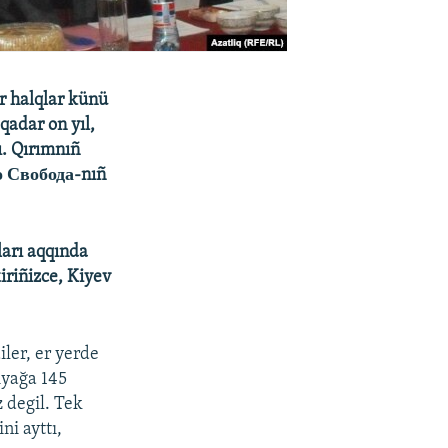
ır halqlar künü
qadar on yıl,
. Qırımnıñ
ио Свобода-nıñ
ları aqqında
iriñizce, Kiyev
ler, er yerde
iyağa 145
z degil. Tek
ni ayttı,