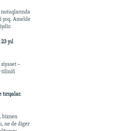
ñ nutuqlarında
ri yoq. Amelde
ydir.
23 yıl
 siyaset –
tiliniñ
tırışalar.
, biznen
u, ne de diger