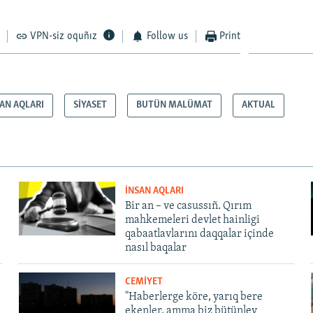
VPN-siz oquñız
Follow us
Print
SAN AQLARI
SİYASET
BUTÜN MALÜMAT
AKTUAL
İNSAN AQLARI
Bir an – ve casussıñ. Qırım
mahkemeleri devlet hainligi
qabaatlavlarını daqqalar içinde
nasıl baqalar
CEMİYET
"Haberlerge köre, yarıq bere
ekenler, amma biz bütünley