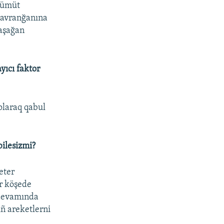
a ümüt
 davranğanına
yaşağan
yıcı faktor
olaraq qabul
bilesizmi?
eter
ir köşede
 devamında
ñ areketlerni