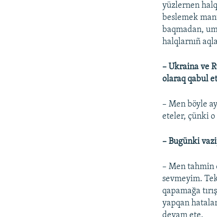
yüzlernen halq
beslemek mantı
baqmadan, umum
halqlarnıñ aql
– Ukraina ve R
olaraq qabul et
– Men böyle ay
eteler, çünki o
– Bugünki vaziy
– Men tahmin 
sevmeyim. Tek b
qapamağa tırış
yapqan hatalar
devam ete.