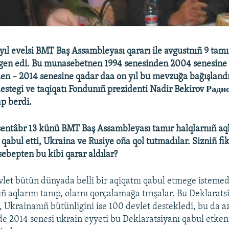
yıl evelsi BMT Baş Assambleyası qararı ile avgustnıñ 9 tam
ilgen edi. Bu munasebetnen 1994 senesinden 2004 senesine 
n – 2014 senesine qadar daa on yıl bu mevzuğa bağışlandı
destegi ve taqiqatı Fondunıñ prezidenti Nadir Bekirov Рад
ap berdi.
sentâbr 13 künü BMT Baş Assambleyası tamır halqlarnıñ aq
qabul etti, Ukraina ve Rusiye oña qol tutmadılar. Sizniñ fik
ebepten bu kibi qarar aldılar?
vlet bütün dünyada belli bir aqiqatnı qabul etmege istemedi
ñ aqlarını tanıp, olarnı qorçalamağa tırışalar. Bu Deklarats
ı, Ukrainanıñ bütünligini ise 100 devlet destekledi, bu da a
e 2014 senesi ukrain eyyeti bu Deklaratsiyanı qabul etkeni