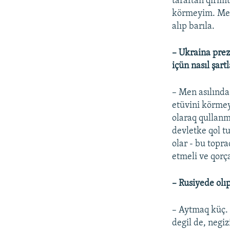
taraftan qırım
körmeyim. Meni
alıp barıla.
– Ukraina prez
içün nasıl şart
– Men asılında
etüvini körmey
olaraq qullanm
devletke qol tu
olar - bu topra
etmeli ve qorç
– Rusiyede olıp
– Aytmaq küç. 
degil de, negi