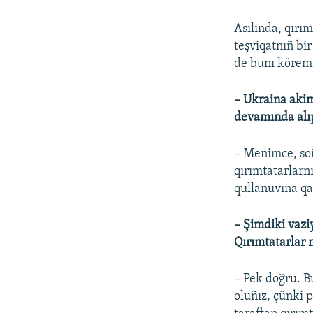
Asılında, qırı
teşviqatnıñ bi
de bunı köremi
– Ukraina akim
devamında alıp
– Menimce, soñk
qırımtatarlarnı
qullanuvına qa
– Şimdiki vazi
Qırımtatarlar 
– Pek doğru. B
oluñız, çünki p