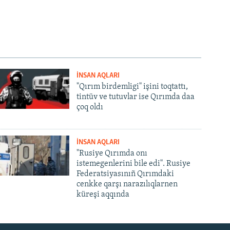
İNSAN AQLARI
"Qırım birdemligi" işini toqtattı,
tintüv ve tutuvlar ise Qırımda daa
çoq oldı
İNSAN AQLARI
"Rusiye Qırımda onı
istemegenlerini bile edi". Rusiye
Federatsiyasınıñ Qırımdaki
cenkke qarşı narazılıqlarnen
küreşi aqqında