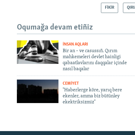
FİKİR
QIR
Oqumağa devam etiñiz
İNSAN AQLARI
Bir an – ve casussıñ. Qırım
mahkemeleri devlet hainligi
qabaatlavlarını daqqalar içinde
nasıl baqalar
CEMİYET
"Haberlerge köre, yarıq bere
ekenler, amma biz bütünley
ekektriksizmiz"
Русский