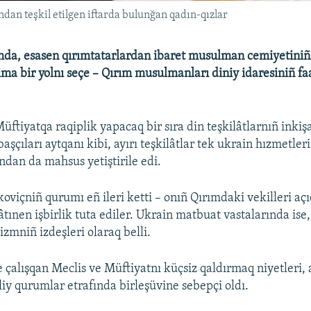
dan teşkil etilgen iftarda bulunğan qadın-qızlar
da, esasen qırımtatarlardan ibaret musulman cemiyetiniñ b
ma bir yolnı seçe – Qırım musulmanları diniy idaresiniñ fa
.
ftiyatqa raqiplik yapacaq bir sıra din teşkilâtlarnıñ inkişa
başçıları aytqanı kibi, ayırı teşkilâtlar tek ukrain hızmetleri
ndan da mahsus yetiştirile edi.
oviçniñ qurumı eñ ileri ketti – onıñ Qırımdaki vekilleri aç
tınen işbirlik tuta ediler. Ukrain matbuat vastalarında ise,
zmniñ izdeşleri olaraq belli.
 çalışqan Meclis ve Müftiyatnı küçsiz qaldırmaq niyetleri, 
liy qurumlar etrafında birleşüvine sebepçi oldı.