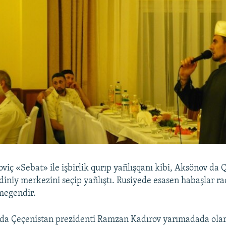
ç «Sebat» ile işbirlik qurıp yañlışqanı kibi, Aksönov da 
iniy merkezini seçip yañlıştı. Rusiyede esasen habaşlar ra
lmegendir.
nda Çeçenistan prezidenti Ramzan Kadırov yarımadada olarn