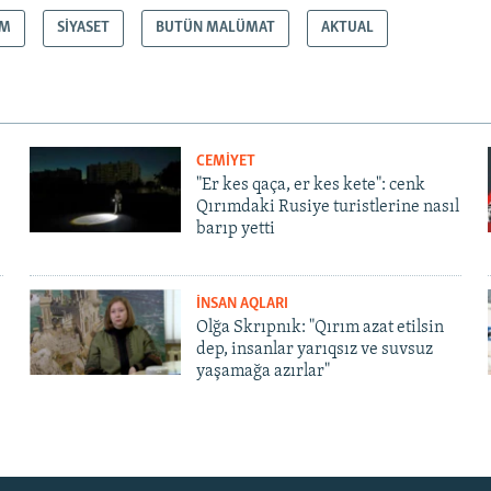
IM
SİYASET
BUTÜN MALÜMAT
AKTUAL
CEMİYET
"Er kes qaça, er kes kete": cenk
Qırımdaki Rusiye turistlerine nasıl
barıp yetti
İNSAN AQLARI
Olğa Skrıpnık: "Qırım azat etilsin
dep, insanlar yarıqsız ve suvsuz
yaşamağa azırlar"