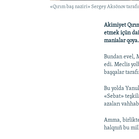
«Qırım baş naziri» Sergey Aksönov tarafın
Akimiyet Qırım
etmek içün dai
manialar qoya
Bundan evel, Mü
edi. Meclis yol
başqalar tarafı
Bu yolda Yanuk
«Sebat» teşkilâ
azaları vahhabi
Amma, birlikte
halqnıñ bu mil