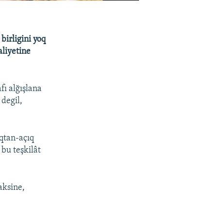
irligini yoq
aliyetine
fı alğışlana
 degil,
ıqtan-açıq
 bu teşkilât
aksine,