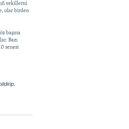
ñ vekillerni
e, olar birden
 öz başına
ar. Bazı
10 senesi
ildirip,