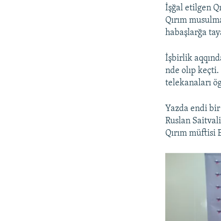
İşğal etilgen Q
Qırım musulman
habaşlarğa tay
İşbirlik aqqınd
nde olıp keçti
telekanaları ö
Yazda endi bir
Ruslan Saitval
Qırım müftisi 