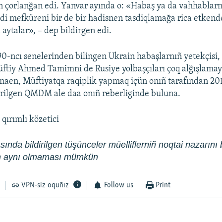
 çorlanğan edi. Yanvar ayında o: «Habaş ya da vahhablarnı
ndi mefküreni bir de bir hadisnen tasdiqlamağa rica etkend
 aytalar», – dep bildirgen edi.
0-ncı senelerinden bilingen Ukrain habaşlarnıñ yetekçisi,
ftiy Ahmed Tamimni de Rusiye yolbaşçıları çoq alğışlamayl
naen, Müftiyatqa raqiplik yapmaq içün onıñ tarafından 20
rilgen QMDM ale daa onıñ reberliginde buluna.
,
qırımlı közetici
sında bildirilgen tüşünceler müelliflerniñ noqtai nazarını b
en aynı olmaması mümkün
VPN-siz oquñız
Follow us
Print