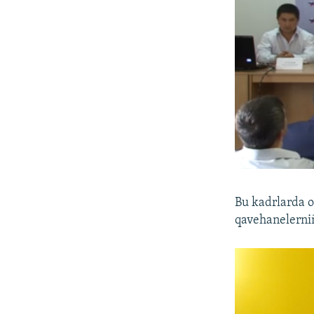
​Bu kadrlarda 
qavehanelerniñ