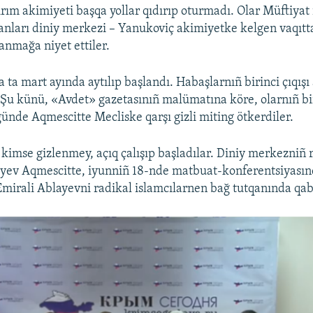
ırım akimiyeti başqa yollar qıdırıp oturmadı. Olar Müftiyat 
ları diniy merkezi – Yanukoviç akimiyetke kelgen vaqıtt
anmağa niyet ettiler.
a ta mart ayında aytılıp başlandı. Habaşlarnıñ birinci çıqışı
. Şu künü, «Avdet» gazetasınıñ malümatına köre, olarnıñ bir
günde Aqmescitte Mecliske qarşı gizli miting ötkerdiler.
 kimse gizlenmey, açıq çalışıp başladılar. Diniy merkezniñ 
iyev Aqmescitte, iyunniñ 18-nde matbuat-konferentsiyasın
Emirali Ablayevni radikal islamcılarnen bağ tutqanında qab