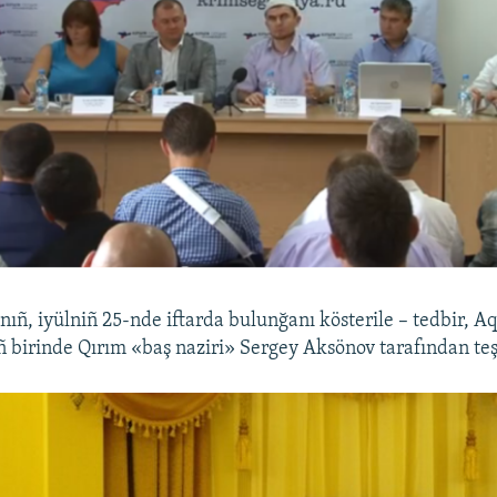
onıñ, iyülniñ 25-nde iftarda bulunğanı kösterile – tedbir, A
 birinde Qırım «baş naziri» Sergey Aksönov tarafından teşk