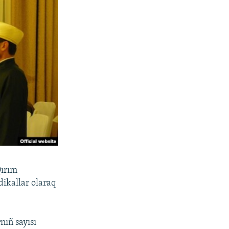
Qırım
dikallar olaraq
ıñ sayısı