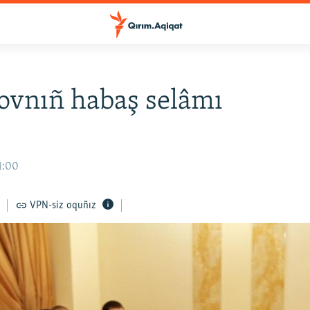
ovnıñ habaş selâmı
11:00
VPN-siz oquñız