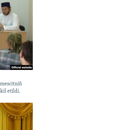
qmescitniñ
il etildi.