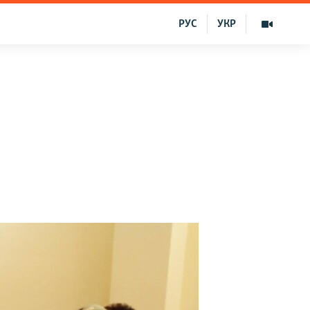
РУС
УКР