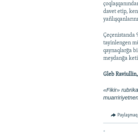
çoqlaşqanından
davet etip, ke
yañlışqanlarını
Çeçenistanda 9
tayinlengen mü
qaynaqlarğa bi
meydanğa keti
Gleb Raviullin
«Fikir» rubrika
muarririyetn
Paylaşmaq
*