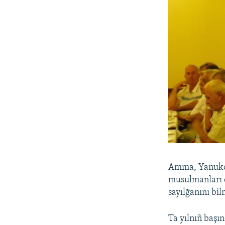
Amma, Yanukovi
musulmanları d
sayılğanını bi
Ta yılnıñ başı