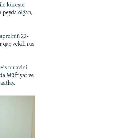
ile küreşte
a peyda olğan,
 aprelniñ 22-
 qaç vekili rus
reis muavini
da Müftiyat ve
aatlay.