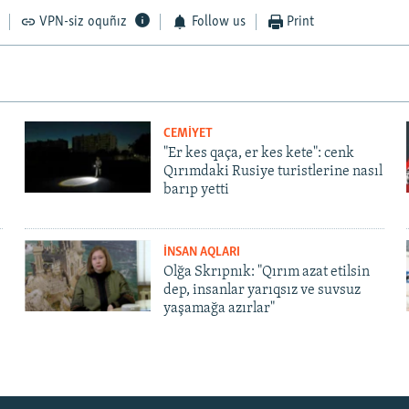
VPN-siz oquñız
Follow us
Print
CEMİYET
"Er kes qaça, er kes kete": cenk
Qırımdaki Rusiye turistlerine nasıl
barıp yetti
İNSAN AQLARI
Olğa Skrıpnık: "Qırım azat etilsin
dep, insanlar yarıqsız ve suvsuz
yaşamağa azırlar"