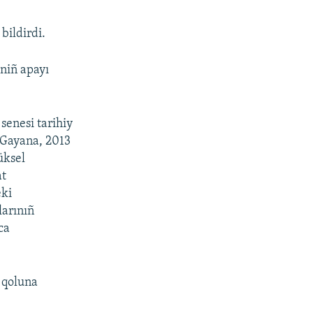
bildirdi.
lniñ apayı
senesi tarihiy
– Gayana, 2013
üksel
at
eki
larınıñ
ca
 qoluna