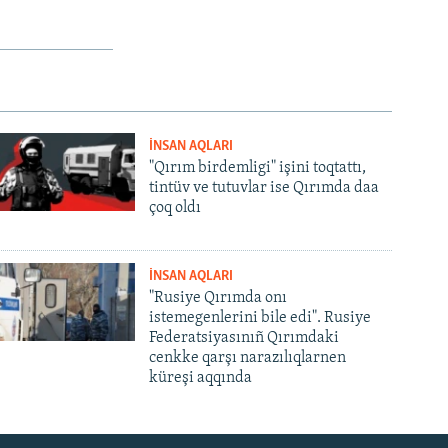
İNSAN AQLARI
"Qırım birdemligi" işini toqtattı,
tintüv ve tutuvlar ise Qırımda daa
çoq oldı
İNSAN AQLARI
"Rusiye Qırımda onı
istemegenlerini bile edi". Rusiye
Federatsiyasınıñ Qırımdaki
cenkke qarşı narazılıqlarnen
küreşi aqqında