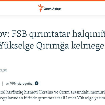
v: FSB qırımtatar halqınıñ
Yükselge Qırımğa kelmege
13:30
VPN-siz oquñız
ral havfsızlıq hızmeti Ukraina ve Qırım arasındaki memuri
noqtalarından birinde qırımtatar faali İsmet Yükselge yarım