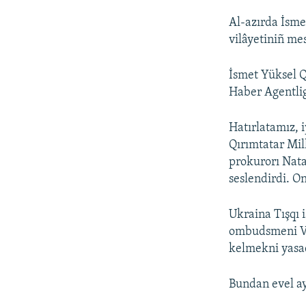
Al-azırda İsme
vilâyetiniñ mes
İsmet Yüksel Q
Haber Agentlig
Hatırlatamız, 
Qırımtatar Mil
prokurorı Nata
seslendirdi. On
Ukraina Tışqı 
ombudsmeni Va
kelmekni yasaq
Bundan evel ay