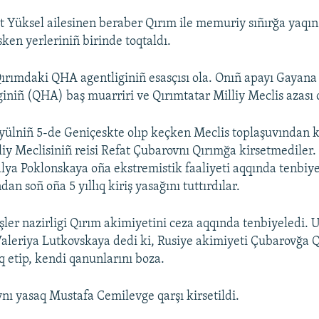
t Yüksel ailesinen beraber Qırım ile memuriy sıñırğa yaqı
ken yerleriniñ birinde toqtaldı.
ırımdaki QHA agentliginiñ esasçısı ola. Onıñ apayı Gayana
iniñ (QHA) baş muarriri ve Qırımtatar Milliy Meclis azası 
iyülniñ 5-de Geniçeskte olıp keçken Meclis toplaşuvından 
liy Meclisiniñ reisi Refat Çubarovnı Qırımğa kirsetmediler.
lya Poklonskaya oña ekstremistik faaliyeti aqqında tenbiy
dan soñ oña 5 yıllıq kiriş yasağını tuttırdılar.
işler nazirligi Qırım akimiyetini ceza aqqında tenbiyeledi. 
leriya Lutkovskaya dedi ki, Rusiye akimiyeti Çubarovğa 
 etip, kendi qanunlarını boza.
nı yasaq Mustafa Cemilevge qarşı kirsetildi.