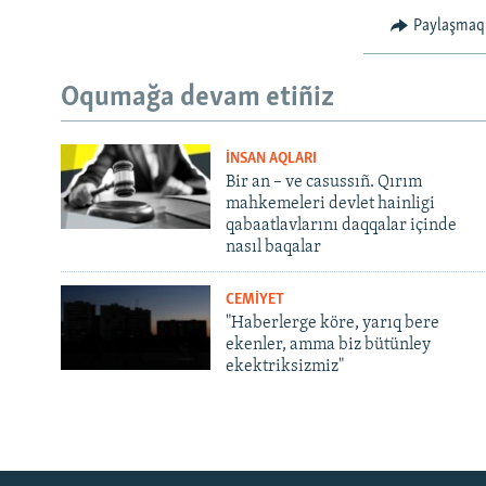
Paylaşmaq
Oqumağa devam etiñiz
İNSAN AQLARI
Bir an – ve casussıñ. Qırım
mahkemeleri devlet hainligi
qabaatlavlarını daqqalar içinde
nasıl baqalar
CEMİYET
"Haberlerge köre, yarıq bere
ekenler, amma biz bütünley
ekektriksizmiz"
Русский