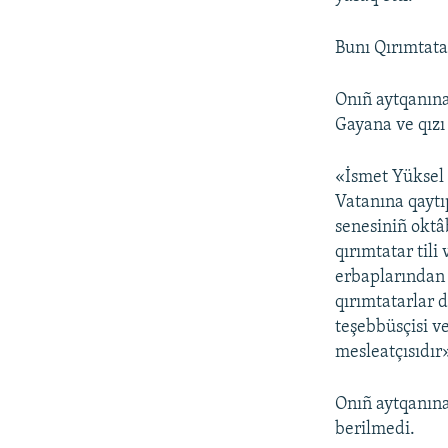
Bunı Qırımtata
Onıñ aytqanına
Gayana ve qızı 
«İsmet Yüksel 
Vatanına qaytı
senesiniñ oktâb
qırımtatar til
erbaplarından 
qırımtatarlar 
teşebbüsçisi v
mesleatçısıdır»
Onıñ aytqanına
berilmedi.