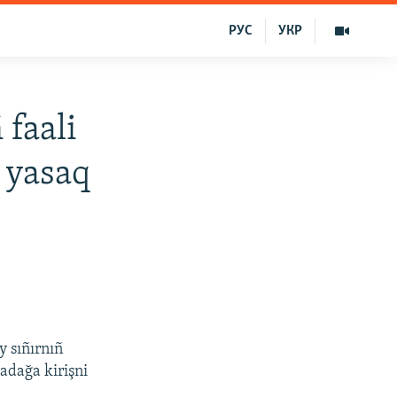
РУС
УКР
 faali
 yasaq
y sıñırnıñ
adağa kirişni