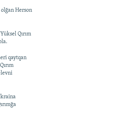
n olğan Herson
 Yüksel Qırım
ola.
keri qaytqan
 Qırım
elevni
Ukraina
Qırımğa