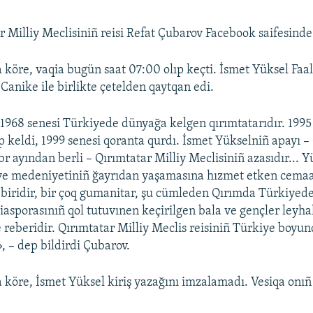
r Milliy Meclisiniñ reisi Refat Çubarov Facebook saifesinde 
 köre, vaqia bugün saat 07:00 olıp keçti. İsmet Yüksel Faa
Canike ile birlikte çetelden qaytqan edi.
1968 senesi Türkiyede dünyağa kelgen qırımtatarıdır. 1995 
p keldi, 1999 senesi qoranta qurdı. İsmet Yükselniñ apayı 
r ayından berli – Qırımtatar Milliy Meclisiniñ azasıdır... Y
i ve medeniyetiniñ ğayrıdan yaşamasına hızmet etken cema
biridir, bir çoq gumanitar, şu cümleden Qırımda Türkiyed
diasporasınıñ qol tutuvınen keçirilgen bala ve gençler leyha
e reberidir. Qırımtatar Milliy Meclis reisiniñ Türkiye boyun
, – dep bildirdi Çubarov.
 köre, İsmet Yüksel kiriş yazağını imzalamadı. Vesiqa onıñ