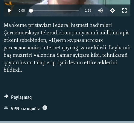
Русский
0:00
1:58
Українською
Mahkeme pristavları Federal hızmeti hadimleri
Çernomorskaya teleradiokompaniyasınıñ mülküni apis
QOŞULIÑIZ!
etkeni sebebinden, «Центр журналистских
расследований» internet qaynağı zarar kördi. Leyhanıñ
baş muarriri Valentina Samar aytqanı kibi, tehnikanıñ
qaytarıluvını talap etip, işni devam ettireceklerini
RFE/RS bütün saytları
bildirdi.
Paylaşmaq
VPN-siz oquñız