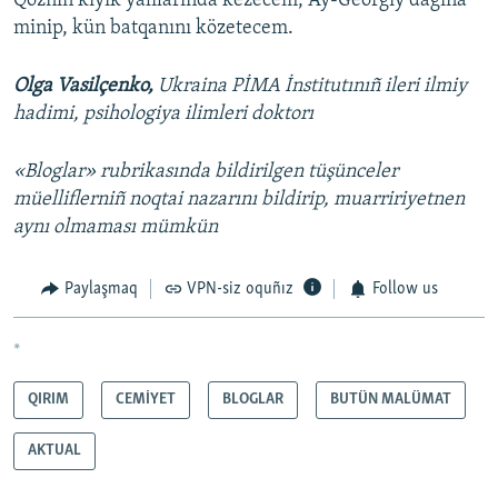
Qoznıñ kiyik yalılarında kezecem, Ay-Georgiy dağına
minip, kün batqanını közetecem.
Olga Vasilçenko,
Ukraina PİMA İnstitutınıñ ileri ilmiy
hadimi, psihologiya ilimleri doktorı
«Bloglar» rubrikasında bildirilgen tüşünceler
müelliflerniñ noqtai nazarını bildirip, muarririyetnen
aynı olmaması mümkün
Paylaşmaq
VPN-siz oquñız
Follow us
*
QIRIM
CEMİYET
BLOGLAR
BUTÜN MALÜMAT
AKTUAL