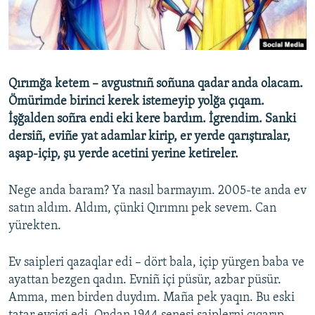
Русский
Українською
Qırımğa ketem – avgustnıñ soñuna qadar anda olacam.
QOŞULIÑIZ!
Ömürimde birinci kerek istemeyip yolğa çıqam.
İşğalden soñra endi eki kere bardım. İgrendim. Sanki
dersiñ, eviñe yat adamlar kirip, er yerde qarıştıralar,
RFE/RS bütün saytları
aşap-içip, şu yerde acetini yerine ketireler.
Nege anda baram? Ya nasıl barmayım. 2005-te anda ev
satın aldım. Aldım, çünki Qırımnı pek sevem. Can
yürekten.
Ev saipleri qazaqlar edi – dört bala, içip yürgen baba ve
ayattan bezgen qadın. Evniñ içi püsür, azbar püsür.
Amma, men birden duydım. Maña pek yaqın. Bu eski