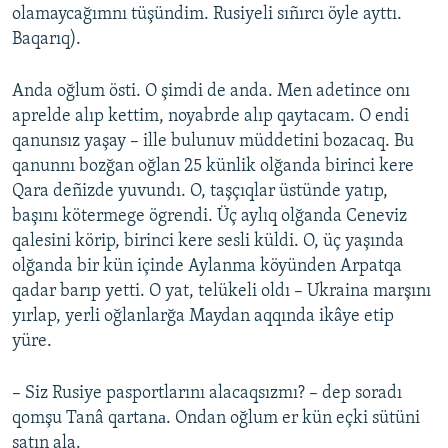
olamaycağımnı tüşündim. Rusiyeli sıñırcı öyle ayttı.
Baqarıq).
Anda oğlum östi. O şimdi de anda. Men adetince onı
aprelde alıp kettim, noyabrde alıp qaytacam. O endi
qanunsız yaşay – ille bulunuv müddetini bozacaq. Bu
qanunnı bozğan oğlan 25 künlik olğanda birinci kere
Qara deñizde yuvundı. O, taşçıqlar üstünde yatıp,
başını kötermege ögrendi. Üç aylıq olğanda Ceneviz
qalesini körip, birinci kere sesli küldi. O, üç yaşında
olğanda bir kün içinde Aylanma köyünden Arpatqa
qadar barıp yetti. O yat, telükeli oldı – Ukraina marşını
yırlap, yerli oğlanlarğa Maydan aqqında ikâye etip
yüre.
– Siz Rusiye pasportlarını alacaqsızmı? – dep soradı
qomşu Tanâ qartanа. Ondan oğlum er kün eçki sütüni
satın ala.