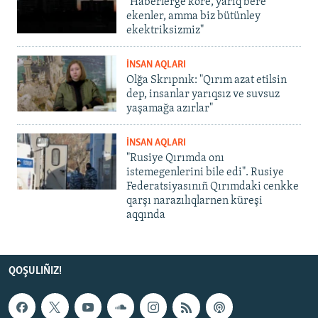
"Haberlerge köre, yarıq bere
ekenler, amma biz bütünley
ekektriksizmiz"
İNSAN AQLARI
Olğa Skrıpnık: "Qırım azat etilsin
dep, insanlar yarıqsız ve suvsuz
yaşamağa azırlar"
İNSAN AQLARI
"Rusiye Qırımda onı
istemegenlerini bile edi". Rusiye
Federatsiyasınıñ Qırımdaki cenkke
qarşı narazılıqlarnen küreşi
aqqında
QOŞULIÑIZ!