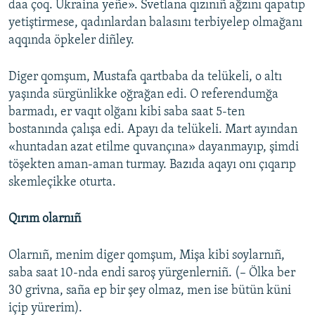
daa çoq. Ukraina yeñe». Svetlana qızınıñ ağzını qapatıp
yetiştirmese, qadınlardan balasını terbiyelep olmağanı
aqqında öpkeler diñley.
Diger qomşum, Mustafa qartbaba da telükeli, o altı
yaşında sürgünlikke oğrağan edi. O referendumğa
barmadı, er vaqıt olğanı kibi saba saat 5-ten
bostanında çalışa edi. Apayı da telükeli. Mart ayından
«huntadan azat etilme quvançına» dayanmayıp, şimdi
töşekten aman-aman turmay. Bazıda aqayı onı çıqarıp
skemleçikke oturta.
Qırım olarnıñ
Olarnıñ, menim diger qomşum, Mişa kibi soylarnıñ,
saba saat 10-nda endi saroş yürgenlerniñ. (– Ölka ber
30 grivna, saña ep bir şey olmaz, men ise bütün küni
içip yürerim).