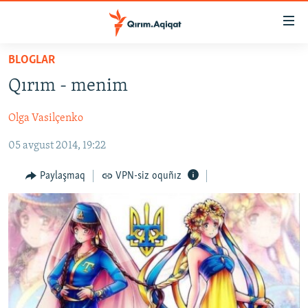
Link
açıqlığı
Esas
BLOGLAR
mündericege
HABERLER
Qırım - menim
qaytmaq
SİYASET
Baş
Olga Vasilçenko
İQTİSADİYAT
navigatsiyağa
qaytmaq
05 avgust 2014, 19:22
CEMİYET
Qıdıruvğa
MEDENİYET
qaytmaq
Paylaşmaq
VPN-siz oquñız
İNSAN AQLARI
VİDEO
SÜRET
BLOGLAR
FİKİR