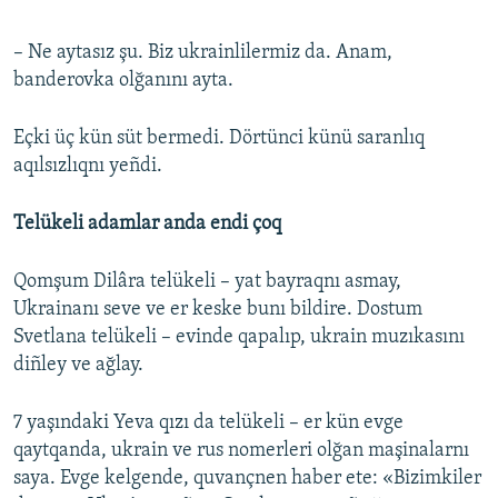
– Ne aytasız şu. Biz ukrainlilermiz da. Anam,
banderovka olğanını ayta.
Eçki üç kün süt bermedi. Dörtünci künü saranlıq
aqılsızlıqnı yeñdi.
Telükeli adamlar anda endi çoq
Qomşum Dilâra telükeli – yat bayraqnı asmay,
Ukrainanı seve ve er keske bunı bildire. Dostum
Svetlana telükeli – evinde qapalıp, ukrain muzıkasını
diñley ve ağlay.
7 yaşındaki Yeva qızı da telükeli – er kün evge
qaytqanda, ukrain ve rus nomerleri olğan maşinalarnı
saya. Evge kelgende, quvançnen haber ete: «Bizimkiler