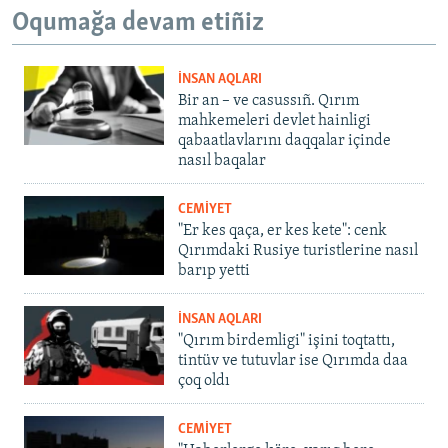
Oqumağa devam etiñiz
İNSAN AQLARI
Bir an – ve casussıñ. Qırım
mahkemeleri devlet hainligi
qabaatlavlarını daqqalar içinde
nasıl baqalar
CEMİYET
"Er kes qaça, er kes kete": cenk
Qırımdaki Rusiye turistlerine nasıl
barıp yetti
İNSAN AQLARI
"Qırım birdemligi" işini toqtattı,
tintüv ve tutuvlar ise Qırımda daa
çoq oldı
CEMİYET