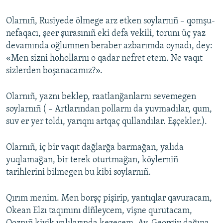
Olarnıñ, Rusiyede ölmege arz etken soylarnıñ – qomşu-
nefaqacı, şeer şurasınıñ eki defa vekili, torunı üç yaz
devamında oğlumnen beraber azbarımda oynadı, dey:
«Men sizni hohollarnı o qadar nefret etem. Ne vaqıt
sizlerden boşanacamız?».
Olarnıñ, yaznı beklep, raatlanğanlarnı sevemegen
soylarnıñ ( – Artlarından pollarnı da yuvmadılar, qum,
suv er yer toldı, yarıqnı artqaç qullandılar. Eşçekler.).
Olarnıñ, iç bir vaqıt dağlarğa barmağan, yalıda
yuqlamağan, bir terek oturtmağan, köylerniñ
tarihlerini bilmegen bu kibi soylarnıñ.
Qırım menim. Men borşç pişirip, yantıqlar qavuracam,
Okean Elzı taqımını diñleycem, vişne qurutacam,