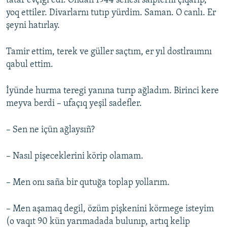
tatar evçigi edi. Ondan 1944 senesi saiplerni çıqarıp,
yoq ettiler. Divarlarnı tutıp yürdim. Saman. O canlı. Er
şeyni hatırlay.
Tamir ettim, terek ve güller saçtım, er yıl dostlraımnı
qabul ettim.
İyünde hurma teregi yanına turıp ağladım. Birinci kere
meyva berdi – ufaçıq yeşil sadefler.
– Sen ne içün ağlaysıñ?
– Nasıl pişeceklerini körip olamam.
– Men onı saña bir qutuğa toplap yollarım.
– Men aşamaq degil, özüm pişkenini körmege isteyim
(o vaqıt 90 kün yarımadada bulunıp, artıq kelip