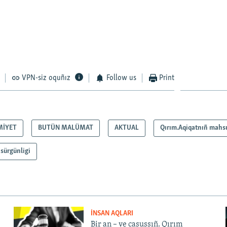
VPN-siz oquñız
Follow us
Print
MİYET
BUTÜN MALÜMAT
AKTUAL
Qırım.Aqiqatnıñ mahsu
 sürgünligi
İNSAN AQLARI
Bir an – ve casussıñ. Qırım