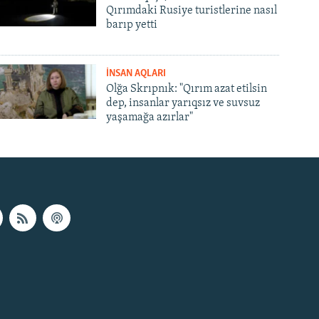
Qırımdaki Rusiye turistlerine nasıl
barıp yetti
İNSAN AQLARI
Olğa Skrıpnık: "Qırım azat etilsin
dep, insanlar yarıqsız ve suvsuz
yaşamağa azırlar"