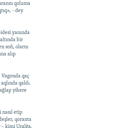
Qurannı qoluma
tıq», - dey
bidesi yanında
altında bir
n soñ, olarnı
ına alıp
a. Vagonda qaç
aqlında qaldı.
 ağlap yibere
nasıl etip
eşler, qoranta
 – kimi Uralğa,