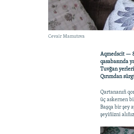
Cevair Mamutova
Aqmedscit — 8
qasabasında ya
Tuvğan yerleri
Qırımdan sürgü
Qartananıñ qor
üç askernen bir
Başqa bir şey 
şeyiñizni alıñ