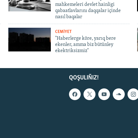
mahkemeleri devlet hainligi
qabaatlavlarını daqqalar içinde
nasıl baqalar
CEMİYET
"Haberlerge köre, yarıq bere
ekenler, amma biz bütünley
ekektriksizmiz"
QOŞULIÑIZ!