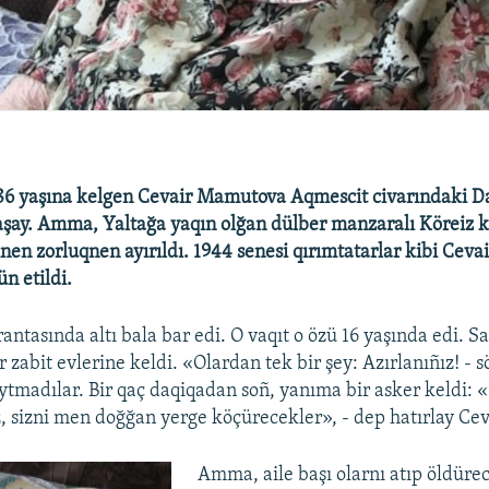
6 yaşına kelgen Cevair Mamutova Aqmescit civarındaki D
şay. Amma, Yaltağa yaqın olğan dülber manzaralı Köreiz 
nen zorluqnen ayırıldı. 1944 senesi qırımtatarlar kibi Cev
n etildi.
antasında altı bala bar edi. O vaqıt o özü 16 yaşında edi. S
 zabit evlerine keldi. «Olardan tek bir şey: Azırlanıñız! - sö
aytmadılar. Bir qaç daqiqadan soñ, yanıma bir asker keldi: 
ız, sizni men doğğan yerge köçürecekler», - dep hatırlay Cev
Amma, aile başı olarnı atıp öldürec