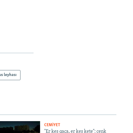
s leyhası
CEMİYET
"Er kes qaça, er kes kete": cenk