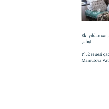
Eki yıldan soñ
çalıştı.
1952 senesi qa
Mamutova Vatan