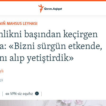
NIÑ MAHSUS LEYHASI
likni başından keçirgen
a: «Bizni sürgün etkende,
ı alıp yetiştirdik»
ylı
19
VPN-siz oquñız