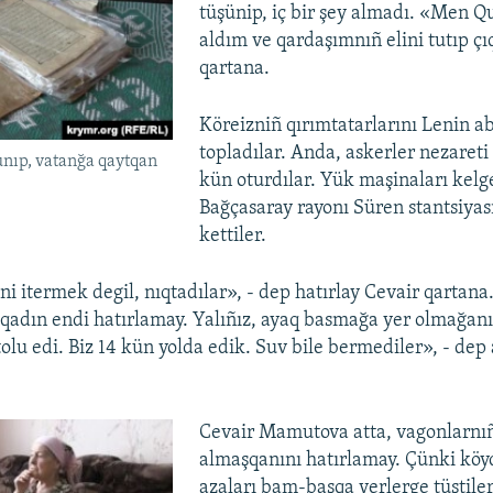
tüşünip, iç bir şey almadı. «Men 
aldım ve qardaşımnıñ elini tutıp çıq
qartana.
Köreizniñ qırımtatarlarını Lenin a
topladılar. Anda, askerler nezareti 
unıp, vatanğa qaytqan
kün oturdılar. Yük maşinaları kelge
Bağçasaray rayonı Süren stantsiyas
kettiler.
ni itermek degil, nıqtadılar», - dep hatırlay Cevair qartan
qadın endi hatırlamay. Yalıñız, ayaq basmağa yer olmağanı 
tolu edi. Biz 14 kün yolda edik. Suv bile bermediler», - dep
Cevair Mamutova atta, vagonlarnıñ 
almaşqanını hatırlamay. Çünki köyd
azaları bam-başqa yerlerge tüştiler