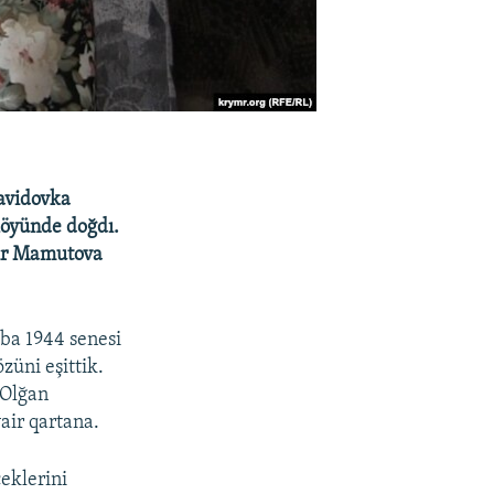
avidovka
köyünde doğdı.
air Mamutova
aba 1944 senesi
züni eşittik.
«Olğan
air qartana.
eklerini