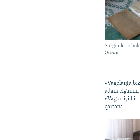
Sürgünlikte bul
Quran
«Vagolarğa biz
adam olğanını 
«Vagon içi bit 
qartana.