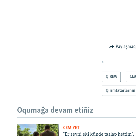
Paylaşmaq
*
QIRIM
CE
Qırımtatarlarnıñ
Oqumağa devam etiñiz
CEMİYET
"Er şeyni eki künde taşlap kettim".