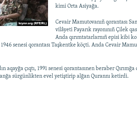
kimi Orta Asiyağa.
Cevair Mamutovanıñ qorantası S
vilâyeti Payarık rayonınıñ Çilek qas
Anda qırımtatarlarnıñ episi kibi kol
, 1946 senesi qorantası Taşkentke köçti. Anda Cevair Mamu
dın aqayğa çıqtı, 1991 senesi qorantasınen beraber Qırımğa q
ğa sürgünlikten evel yetiştirip alğan Qurannı ketirdi.