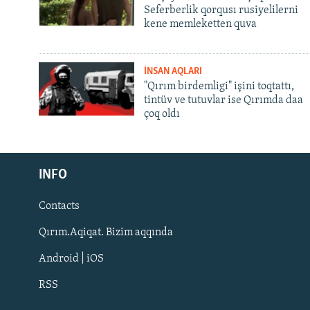
Seferberlik qorqusı rusiyelilerni
kene memleketten quva
İNSAN AQLARI
"Qırım birdemligi" işini toqtattı,
tintüv ve tutuvlar ise Qırımda daa
çoq oldı
Русский
INFO
Українською
Contacts
QOŞULIÑIZ!
Qırım.Aqiqat. Bizim aqqında
Android | iOS
RSS
RFE/RS bütün saytları