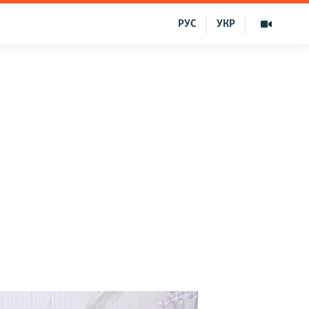
РУС
УКР