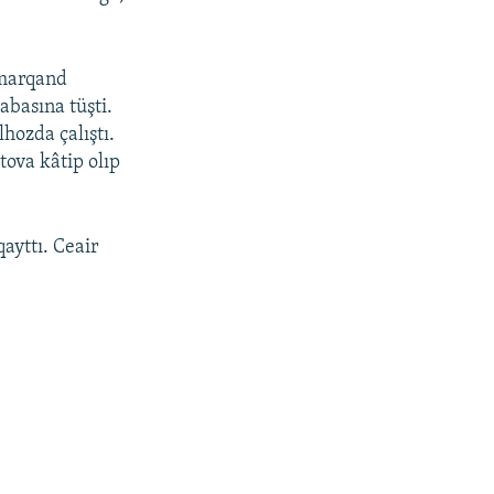
amarqand
abasına tüşti.
hozda çalıştı.
tova kâtip olıp
ayttı. Ceair