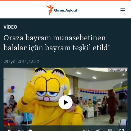
Link
açıqlığı
Esas
VİDEO
mündericege
HABERLER
Oraza bayram munasebetinen
qaytmaq
SİYASET
Baş
balalar içün bayram teşkil etildi
İQTİSADİYAT
navigatsiyağa
qaytmaq
29 iyül 2014, 12:50
CEMİYET
Qıdıruvğa
MEDENİYET
qaytmaq
İNSAN AQLARI
VİDEO
No media source currently available
SÜRET
BLOGLAR
FİKİR