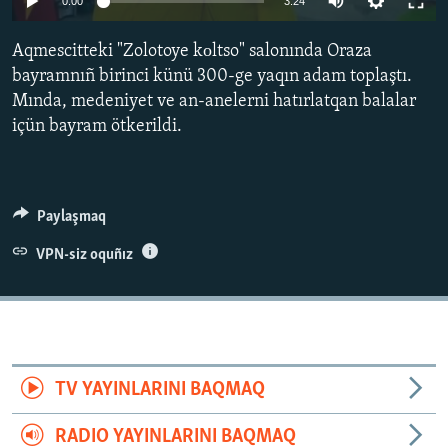
0:00
3:24
Русский
Aqmescitteki "Zolotoye kоltso" salonında Oraza
Українською
bayramnıñ birinci künü 300-ge yaqın adam toplaştı.
Mında, medeniyet ve an-anelerni hatırlatqan balalar
QOŞULIÑIZ!
içün bayram ötkerildi.
Paylaşmaq
RFE/RS bütün saytları
VPN-siz oquñız
TV YAYINLARINI BAQMAQ
RADIO YAYINLARINI BAQMAQ