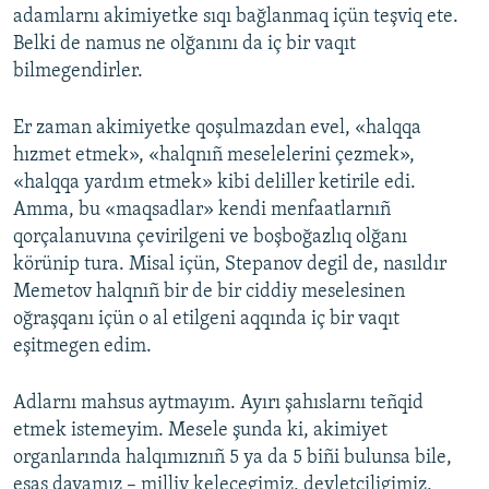
adamlarnı akimiyetke sıqı bağlanmaq içün teşviq ete.
Belki de namus ne olğanını da iç bir vaqıt
bilmegendirler.
Er zaman akimiyetke qoşulmazdan evel, «halqqa
hızmet etmek», «halqnıñ meselelerini çezmek»,
«halqqa yardım etmek» kibi deliller ketirile edi.
Amma, bu «maqsadlar» kendi menfaatlarnıñ
qorçalanuvına çevirilgeni ve boşboğazlıq olğanı
körünip tura. Misal içün, Stepanov degil de, nasıldır
Memetov halqnıñ bir de bir ciddiy meselesinen
oğraşqanı içün o al etilgeni aqqında iç bir vaqıt
eşitmegen edim.
Adlarnı mahsus aytmayım. Ayırı şahıslarnı teñqid
etmek istemeyim. Mesele şunda ki, akimiyet
organlarında halqımıznıñ 5 ya da 5 biñi bulunsa bile,
esas davamız – milliy kelecegimiz, devletçiligimiz,