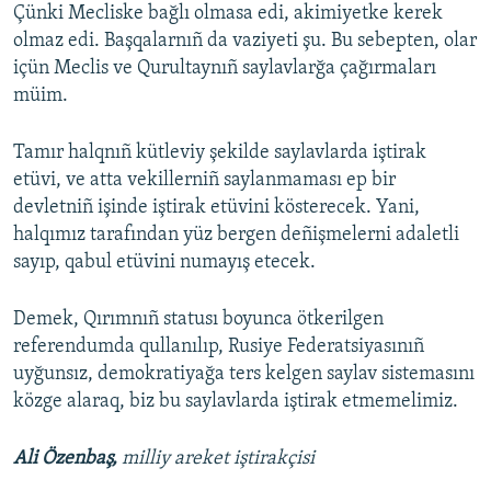
Çünki Mecliske bağlı olmasa edi, akimiyetke kerek
olmaz edi. Başqalarnıñ da vaziyeti şu. Bu sebepten, olar
içün Meclis ve Qurultaynıñ saylavlarğa çağırmaları
müim.
Tamır halqnıñ kütleviy şekilde saylavlarda iştirak
etüvi, ve atta vekillerniñ saylanmaması ep bir
devletniñ işinde iştirak etüvini kösterecek. Yani,
halqımız tarafından yüz bergen deñişmelerni adaletli
sayıp, qabul etüvini numayış etecek.
Demek, Qırımnıñ statusı boyunca ötkerilgen
referendumda qullanılıp, Rusiye Federatsiyasınıñ
uyğunsız, demokratiyağa ters kelgen saylav sistemasını
közge alaraq, biz bu saylavlarda iştirak etmemelimiz.
Ali Özenbaş,
milliy areket iştirakçisi