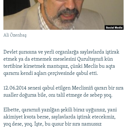
Русский
Українською
QOŞULIÑIZ!
Ali Özenbaş
Devlet şurasına ve yerli organlarğa saylavlarda iştirak
etmek ya da etmemek meselesini Qurultaynıñ kün
RFE/RS bütün saytları
tertibine kirsetmek mantıqsız, çünki Meclis bu aqta
qararnı kendi aqları çerçivesinde qabul etti.
12.06.2014 senesi qabul etilgen Meclisniñ qararı bir sıra
sualler doğursa bile, onı talil etmege de sebep yoq.
Elbette, qararnıñ yazılğan şekili biraz uyğunsız, yani
akimiyet kvota berse, saylavlarda iştirak etecekmiz,
yoq dese, yoq. İşte, bu qusur bir sıra namussız