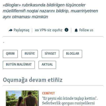
«Bloglar» rubrikasında bildirilgen tüşünceler
müelliflerniñ noqtai nazarını bildirip, muarririyetnen
aynı olmaması mümkün
Paylaşmaq
VPN-siz oquñız
Follow us
*
QIRIM
RUSİYE
SİYASET
BLOGLAR
BUTÜN MALÜMAT
AKTUAL
Oqumağa devam etiñiz
CEMİYET
"Er şeyni eki künde taşlap kettim".
Seferberlik qorqusı rusiyelilerni