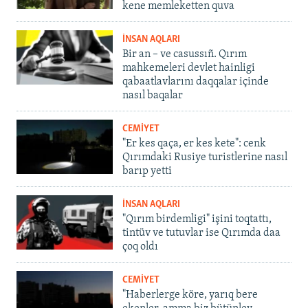
kene memleketten quva
İNSAN AQLARI
Bir an – ve casussıñ. Qırım
mahkemeleri devlet hainligi
qabaatlavlarını daqqalar içinde
nasıl baqalar
CEMİYET
"Er kes qaça, er kes kete": cenk
Qırımdaki Rusiye turistlerine nasıl
barıp yetti
İNSAN AQLARI
"Qırım birdemligi" işini toqtattı,
tintüv ve tutuvlar ise Qırımda daa
çoq oldı
CEMİYET
"Haberlerge köre, yarıq bere