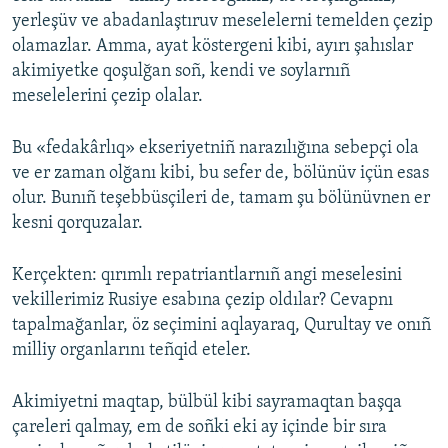
yerleşüv ve abadanlaştıruv meselelerni temelden çezip
olamazlar. Amma, ayat köstergeni kibi, ayırı şahıslar
akimiyetke qoşulğan soñ, kendi ve soylarnıñ
meselelerini çezip olalar.
Bu «fedakârlıq» ekseriyetniñ narazılığına sebepçi ola
ve er zaman olğanı kibi, bu sefer de, bölünüv içün esas
olur. Bunıñ teşebbüsçileri de, tamam şu bölünüvnen er
kesni qorquzalar.
Kerçekten: qırımlı repatriantlarnıñ angi meselesini
vekillerimiz Rusiye esabına çezip oldılar? Cevapnı
tapalmağanlar, öz seçimini aqlayaraq, Qurultay ve onıñ
milliy organlarını teñqid eteler.
Akimiyetni maqtap, bülbül kibi sayramaqtan başqa
çareleri qalmay, em de soñki eki ay içinde bir sıra