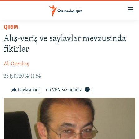
Link
açıqlığı
Esas
QIRIM
mündericege
HABERLER
Alış-veriş ve saylavlar mevzusında
qaytmaq
SİYASET
Baş
fikirler
İQTİSADİYAT
navigatsiyağa
qaytmaq
Ali Özenbaş
CEMİYET
Qıdıruvğa
25 iyül 2014, 11:54
MEDENİYET
qaytmaq
İNSAN AQLARI
Paylaşmaq
VPN-siz oquñız
VİDEO
SÜRET
BLOGLAR
FİKİR