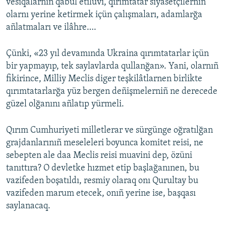
vesiqalarnıñ qabul etilüvi, qırımtatar siyasetçilerniñ
olarnı yerine ketirmek içün çalışmaları, adamlarğa
añlatmaları ve ilâhre….
Çünki, «23 yıl devamında Ukraina qırımtatarlar içün
bir yapmayıp, tek saylavlarda qullanğan». Yani, olarnıñ
fikirince, Milliy Meclis diger teşkilâtlarnen birlikte
qırımtatarlarğa yüz bergen deñişmelerniñ ne derecede
güzel olğanını añlatıp yürmeli.
Qırım Cumhuriyeti milletlerar ve sürgünge oğratılğan
grajdanlarınıñ meseleleri boyunca komitet reisi, ne
sebepten ale daa Meclis reisi muavini dep, özüni
tanıttıra? O devletke hızmet etip başlağanınen, bu
vazifeden boşatıldı, resmiy olaraq onı Qurultay bu
vazifeden marum etecek, onıñ yerine ise, başqası
saylanacaq.