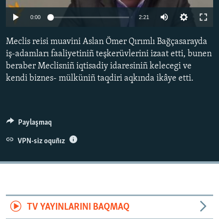
Русский
0:00
2:21
Українською
Meclis reisi muavini Aslan Ömer Qırımlı Bağçasarayda
iş-adamları faaliyetiniñ teşkerüvlerini izaat etti, bunen
QOŞULIÑIZ!
beraber Meclisniñ iqtisadiy idaresiniñ kelecegi ve
kendi biznes- mülküniñ taqdiri aqkında ikâye etti.
RFE/RS bütün saytları
Paylaşmaq
VPN-siz oquñız
TV YAYINLARINI BAQMAQ