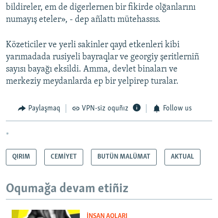
bildireler, em de digerlernen bir fikirde olğanlarını
numayış eteler», - dep añlattı mütehassıs.
Közeticiler ve yerli sakinler qayd etkenleri kibi
yarımadada rusiyeli bayraqlar ve georgiy şeritlerniñ
sayısı bayağı eksildi. Amma, devlet binaları ve
merkeziy meydanlarda ep bir yelpirep turalar.
Paylaşmaq
VPN-siz oquñız
Follow us
*
QIRIM
CEMİYET
BUTÜN MALÜMAT
AKTUAL
Oqumağa devam etiñiz
İNSAN AQLARI