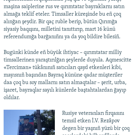
maşina saiplerine rus ve qırımtatar bayraklarnı satın
almağa teklif eteler. Timsaller küreşinde bu eñ çoq
alınğan şeydir. Bir qaç ruble berip, bütün Qırımğa
siyasiy baqışını, milletini tanıttırıp, mart 16 künü
referendumğa barğanıñnı ya da yoq bildire bilesiñ.
Bugünki künde eñ büyük ihtiyac – qırımtatar milliy
timsallerinen yaraştırılğan şeylerde duyula. Aqmescitte
«Terciman» tükânınıñ satıcıları qayd etkenleri kibi,
mayısnıñ başından Bayraq kününe qadar müşteriler
daa çoq bu soy mallarnı satın almaqtalar – şerit, urba,
işaret, bayraqlar sayılı künlerde baştahtalardan ğayıp
oldılar.
Rusiye veteranları firqasını
temsil etken İ.V. Rezâpov
degen bir yaşnıñ yüzü bir çoq