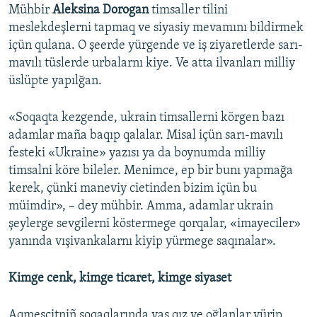
Mühbir
Aleksina Dorogan
timsaller tilini
meslekdeşlerni tapmaq ve siyasiy mevamını bildirmek
içün qulana. O şeerde yürgende ve iş ziyaretlerde sarı-
mavılı tüslerde urbalarnı kiye. Ve atta ilvanları milliy
üslüpte yapılğan.
«Soqaqta kezgende, ukrain timsallerni körgen bazı
adamlar maña baqıp qalalar. Misal içün sarı-mavılı
festeki «Ukraine» yazısı ya da boynumda milliy
timsalni köre bileler. Menimce, ep bir bunı yapmağa
kerek, çünki maneviy cietinden bizim içün bu
müimdir», – dey mühbir. Amma, adamlar ukrain
şeylerge sevgilerni köstermege qorqalar, «imayeciler»
yanında vışivankalarnı kiyip yürmege saqınalar».
Kimge cenk, kimge ticaret, kimge siyaset
Aqmescitniñ soqaqlarında yaş qız ve oğlanlar yürip,