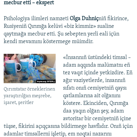
mecbur etti – ekspert
Psihologiya ilimleri namzeti
Olga Duhniç
niñ fikirince,
Rusiyeniñ Qırımğa kelüvi «biz kimmiz» sualine
qaytmağa mecbur etti. Şu sebepten yerli eali içün
kendi mevamını köstermege müimdir.
«İnsannıñ üstündeki timsal –
adam aqqında malümatnı eñ
tez vaqıt içinde yetkizdire. Eñ
ağır vaziyetlerde, insannıñ
sıfatı onıñ cemiyetniñ qaysı
Qırımtatar örneklerinen
qatlamlarına ait olğanını
yaraştırılğan meşrebe,
işaret, şeritler
köstere. Ekinciden, Qırımğa
daa yaqın olğan şey, adam
avtoritar bir cemiyetniñ içine
tüşse, fikirini açıqçasına bildirmege havflıdır. Onıñ içün
adamlar timsallerni işletip, em noqtai nazarını