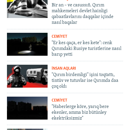
Bir an – ve casussıñ. Qırım
mahkemeleri devlet hainligi
qabaatlavlarını daqqalar içinde
nasıl baqalar
CEMİYET
"Er kes qaça, er kes kete": cenk
Qırımdaki Rusiye turistlerine nasıl
barıp yetti
İNSAN AQLARI
"Qırım birdemligi" işini toqtattı,
tintüv ve tutuvlar ise Qırımda daa
çoq oldı
CEMİYET
"Haberlerge köre, yarıq bere
ekenler, amma biz bütünley
ekektriksizmiz"