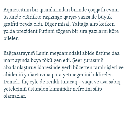
Aqmescitniñ bir qısımlarından birinde çoqqatlı evniñ
üstünde «Birlikte raşizmge qarşı» yazısı ile büyük
graffiti peyda oldı. Diger misal, Yaltağa alıp ketken
yolda prezident Putinni söggen bir sıra yazılarnı köre
bileler.
Bağçasaraynıñ Lenin meydanındaki abide üstüne daa
mart ayında boya tökülgen edi. Şeer şurasınıñ
abadanlaştıruv idaresinde yerli bücetten tamir işleri ve
abideniñ yañartuvına para yetmegenini bildireler.
Demek, İliç öyle de renkli turacaq – vaqıt ve ava sabıq
yetekçiniñ üstünden kimniñdir nefretini silip
olamazlar.