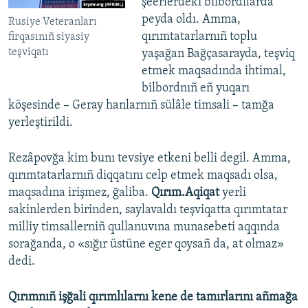
şeerlerdeki bilbordllarda
peyda oldı. Amma,
Rusiye Veteranları
qırımtatarlarnıñ toplu
firqasınıñ siyasiy
teşviqatı
yaşağan Bağçasarayda, teşviq
etmek maqsadında ihtimal,
bilbordnıñ eñ yuqarı
köşesinde – Geray hanlarnıñ sülâle timsali – tamğa
yerleştirildi.
Rezâpovğa kim bunı tevsiye etkeni belli degil. Amma,
qırımtatarlarnıñ diqqatını celp etmek maqsadı olsa,
maqsadına irişmez, ğaliba.
Qırım.Aqiqat
yerli
sakinlerden birinden, saylavaldı teşviqatta qırımtatar
milliy timsallerniñ qullanuvına munasebeti aqqında
sorağanda, o «sığır üstüne eger qoysañ da, at olmaz»
dedi.
Qırımnıñ işğali qırımlılarnı kene de tamırlarını añmağa