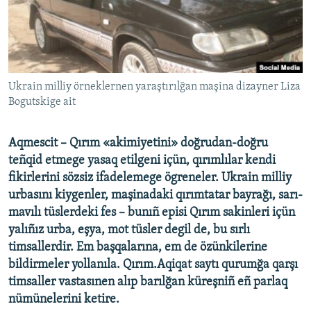
Русский
Українською
QOŞULIÑIZ!
Ukrain milliy örneklernen yaraştırılğan maşina dizayner Liza
Bogutskige ait
Aqmescit – Qırım «akimiyetini» doğrudan-doğru
RFE/RS bütün saytları
teñqid etmege yasaq etilgeni içün, qırımlılar kendi
fikirlerini sözsiz ifadelemege ögreneler. Ukrain milliy
urbasını kiygenler, maşinadaki qırımtatar bayrağı, sarı-
mavılı tüslerdeki fes – bunıñ episi Qırım sakinleri içün
yalıñız urba, eşya, mot tüsler degil de, bu sırlı
timsallerdir. Em başqalarına, em de özünkilerine
bildirmeler yollanıla. Qırım.Aqiqat saytı qurumğa qarşı
timsaller vastasınen alıp barılğan küreşniñ eñ parlaq
nümünelerini ketire.