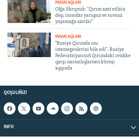
İNSAN AQLARI
Olğa Skrıpnık: "Qırım azat etilsin
dep, insanlar yarıqsız ve suvsuz
yaşamağa azırlar"
İNSAN AQLARI
"Rusiye Qırımda onı
istemegenlerini bile edi". Rusiye
Federatsiyasınıñ Qırımdaki cenkke
qarşı narazılıqlarnen küreşi
aqqında
QOŞULIÑIZ!
INFO