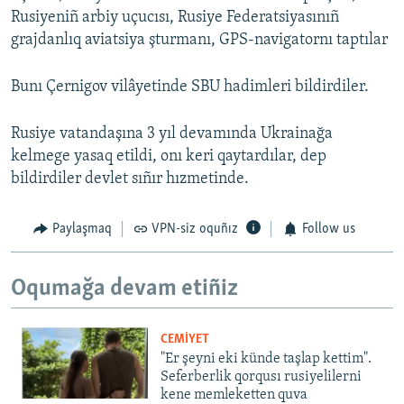
Rusiyeniñ arbiy uçucısı, Rusiye Federatsiyasınıñ
grajdanlıq aviatsiya şturmanı, GPS-navigatornı taptılar
Bunı Çernigov vilâyetinde SBU hadimleri bildirdiler.
Rusiye vatandaşına 3 yıl devamında Ukrainağa
kelmege yasaq etildi, onı keri qaytardılar, dep
bildirdiler devlet sıñır hızmetinde.
Paylaşmaq
VPN-siz oquñız
Follow us
Oqumağa devam etiñiz
CEMİYET
"Er şeyni eki künde taşlap kettim".
Seferberlik qorqusı rusiyelilerni
kene memleketten quva