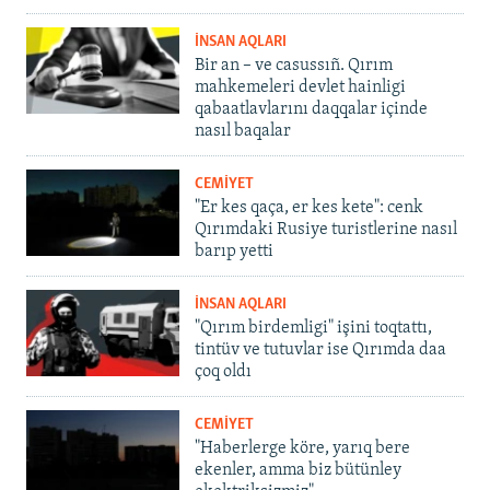
İNSAN AQLARI
Bir an – ve casussıñ. Qırım
mahkemeleri devlet hainligi
qabaatlavlarını daqqalar içinde
nasıl baqalar
CEMİYET
"Er kes qaça, er kes kete": cenk
Qırımdaki Rusiye turistlerine nasıl
barıp yetti
İNSAN AQLARI
"Qırım birdemligi" işini toqtattı,
tintüv ve tutuvlar ise Qırımda daa
çoq oldı
CEMİYET
"Haberlerge köre, yarıq bere
ekenler, amma biz bütünley