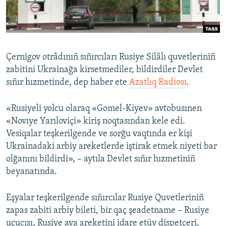
Русский
Українською
Çernigov otrâdınıñ sıñırcıları Rusiye Silâlı quvetleriniñ
QOŞULIÑIZ!
zabitini Ukrainağa kirsetmediler, bildirdiler Devlet
sıñır hızmetinde, dep haber ete
Azatlıq Radiosı
.
«Rusiyeli yolcu olaraq «Gomel-Kiyev» avtobusınen
RFE/RS bütün saytları
«Novıye Yarıloviçi» kiriş noqtasından kele edi.
Vesiqalar teşkerilgende ve sorğu vaqtında er kişi
Ukrainadaki arbiy areketlerde iştirak etmek niyeti bar
olğanını bildirdi», – aytıla Devlet sıñır hızmetiniñ
beyanatında.
Eşyalar teşkerilgende sıñırcılar Rusiye Quvetleriniñ
zapas zabiti arbiy bileti, bir qaç şeadetname – Rusiye
uçucısı, Rusiye ava areketini idare etüv dispetçeri,