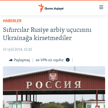
Link
açıqlığı
Esas
HABERLER
mündericege
HABERLER
Sıñırcılar Rusiye arbiy uçucısını
qaytmaq
SİYASET
Baş
Ukrainağa kirsetmediler
İQTİSADİYAT
navigatsiyağa
qaytmaq
10 iyül 2014, 15:25
CEMİYET
Qıdıruvğa
MEDENİYET
Paylaşmaq
VPN-siz oquñız
qaytmaq
İNSAN AQLARI
VİDEO
SÜRET
BLOGLAR
FİKİR