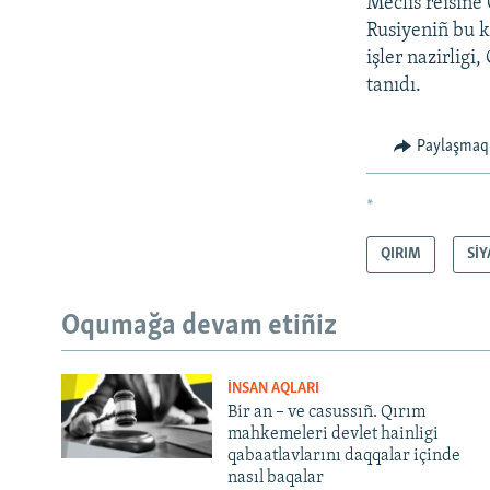
Meclis reisine
Rusiyeniñ bu ki
işler nazirlig
tanıdı.
Paylaşmaq
*
QIRIM
SİY
Oqumağa devam etiñiz
İNSAN AQLARI
Bir an – ve casussıñ. Qırım
mahkemeleri devlet hainligi
qabaatlavlarını daqqalar içinde
nasıl baqalar