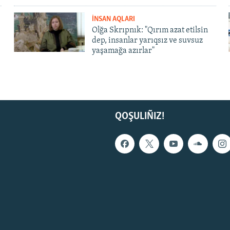
İNSAN AQLARI
Olğa Skrıpnık: "Qırım azat etilsin
dep, insanlar yarıqsız ve suvsuz
yaşamağa azırlar"
QOŞULIÑIZ!