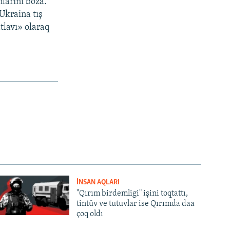
larını boza.
Ukraina tış
tlavı» olaraq
İNSAN AQLARI
"Qırım birdemligi" işini toqtattı,
tintüv ve tutuvlar ise Qırımda daa
çoq oldı