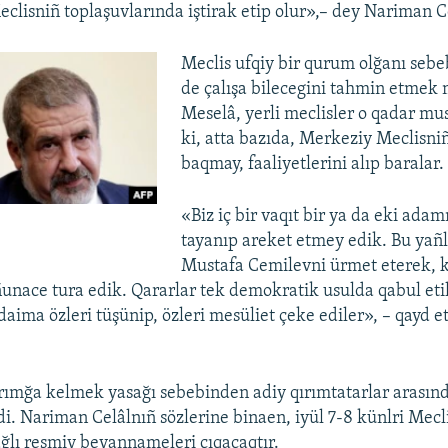
eclisniñ toplaşuvlarında iştirak etip olur»,– dey Nariman C
Meclis ufqiy bir qurum olğanı sebe
de çalışa bilecegini tahmin etme
Meselâ, yerli meclisler o qadar mus
ki, atta bazıda, Merkeziy Meclisni
baqmay, faaliyetlerini alıp baralar.
«Biz iç bir vaqıt bir ya da eki adam
tayanıp areket etmey edik. Bu yañlış
Mustafa Cemilevni ürmet eterek, 
ñunace tura edik. Qararlar tek demokratik usulda qabul etil
daima özleri tüşünip, özleri mesüliet çeke ediler», – qayd 
ımğa kelmek yasağı sebebinden adiy qırımtatarlar arasınd
ldi. Nariman Celâlnıñ sözlerine binaen, iyül 7-8 künlri Mecl
ğlı resmiy beyannameleri çıqacaqtır.