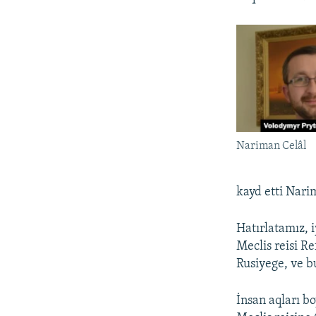
Nariman Celâl
kayd etti Nari
Hatırlatamız, 
Meclis reisi R
Rusiyege, ve b
İnsan aqları b