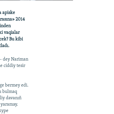
a apiske
urasına» 2014
binden
ki vaqialar
ecek? Bu kibi
ladı.
, - dey Nariman
e ciddiy tesir
ege bermey edi.
nı bulmaq
lliy davanıñ
 yaramay.
Skype