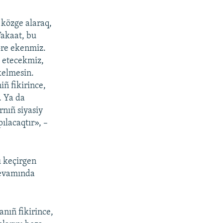
 közge alaraq,
Fakaat, bu
öre ekenmiz.
 etecekmiz,
kelmesin.
ñ fikirince,
. Ya da
rnıñ siyasiy
ılacaqtır», –
ı keçirgen
devamında
nıñ fikirince,