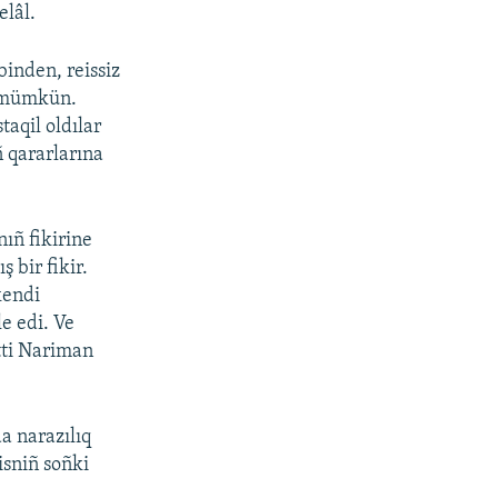
elâl.
binden, reissiz
k mümkün.
taqil oldılar
ñ qararlarına
nıñ fikirine
 bir fikir.
kendi
e edi. Ve
etti Nariman
a narazılıq
isniñ soñki