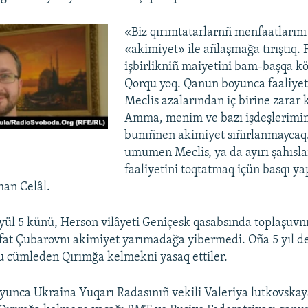
«Biz qırımtatarlarnñ menfaatlarını
«akimiyet» ile añlaşmağa tırıştıq. 
işbirlikniñ maiyetini bam-başqa k
Qorqu yoq. Qanun boyunca faaliyet
Meclis azalarından iç birine zarar 
Amma, menim ve bazı işdeşlerimini
bunıñnen akimiyet sıñırlanmaycaq
umumen Meclis, ya da ayırı şahısla
faaliyetini toqtatmaq içün basqı yap
man Celâl.
iyül 5 künü, Herson vilâyeti Geniçesk qasabsında toplaşuvn
efat Çubarovnı akimiyet yarımadağa yibermedi. Oña 5 yıl 
u cümleden Qırımğa kelmekni yasaq ettiler.
oyunca Ukraina Yuqarı Radasınıñ vekili Valeriya lutkovskaya