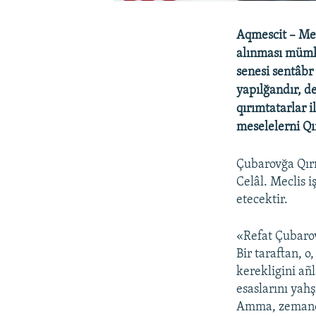
Aqmescit – Mec
alınması mümkü
senesi sentâbr
yapılğandır, de
qırımtatarlar i
meselelerni Qı
Çubarovğa Qırı
Celâl. Meclis 
etecektir.
«Refat Çubarov
Bir taraftan, 
kerekligini añl
esaslarını yah
Amma, zemanev