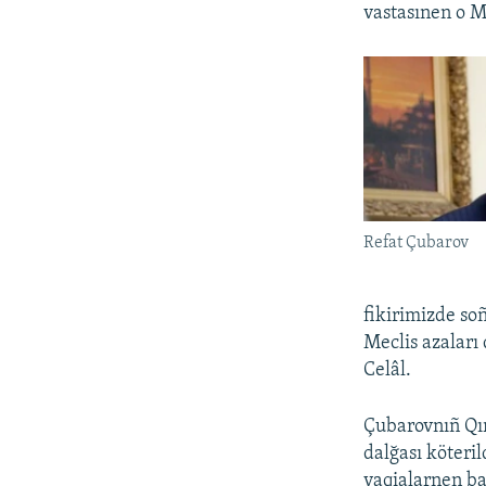
vastasınen o M
Refat Çubarov
fikirimizde so
Meclis azaları 
Celâl.
Çubarovnıñ Qır
dalğası köteri
vaqialarnen ba