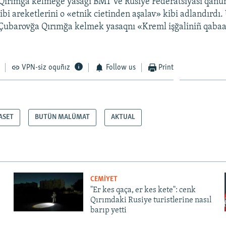
 Qırımğa kelmege yasağı BMT ve Rusiye Federatsiyası qanun
bi areketlerini o «etnik cietinden aşalav» kibi adlandırdı. 
i, Çubarovğa Qırımğa kelmek yasaqnı «Kreml işğaliniñ qabaa
VPN-siz oquñız
Follow us
Print
ASET
BUTÜN MALÜMAT
AKTUAL
CEMİYET
"Er kes qaça, er kes kete": cenk
Qırımdaki Rusiye turistlerine nasıl
barıp yetti