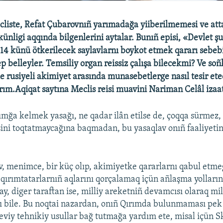
liste, Refat Çubarovnıñ yarımadağa yiiberilmemesi ve att
nligi aqqında bilgenlerini aytalar. Bunıñ episi, «Devlet ş
 14 künü ötkerilecek saylavlarnı boykot etmek qararı sebe
p belleyler. Temsiliy organ reissiz çalışa bilecekmi? Ve soñ
le rusiyeli akimiyet arasında munasebetlerge nasıl tesir et
rım.Aqiqat saytına Meclis reisi muavini Nariman Celâl izaat
mğa kelmek yasağı, ne qadar ilân etilse de, çoqqa sürmez
işini toqtatmaycağına baqmadan, bu yasaqlav onıñ faaliyetin
, menimce, bir küç olıp, akimiyetke qararlarnı qabul etm
o, qırımtatarlarnıñ aqlarını qorçalamaq içün añlaşma yolları
ay, diger taraftan ise, milliy areketniñ devamcısı olaraq mi
şı bile. Bu noqtai nazardan, onıñ Qırımda bulunmaması pek
iy tehnikiy usullar bağ tutmağa yardım ete, misal içün 