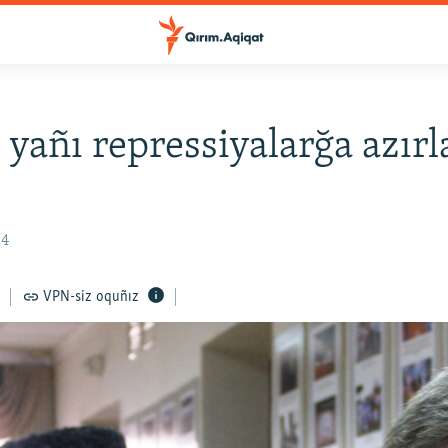
 yañı repressiyalarğa azır
34
VPN-siz oquñız