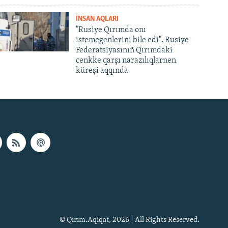
İNSAN AQLARI
"Rusiye Qırımda onı
istemegenlerini bile edi". Rusiye
Federatsiyasınıñ Qırımdaki
cenkke qarşı narazılıqlarnen
küreşi aqqında
© Qırım.Aqiqat, 2026 | All Rights Reserved.