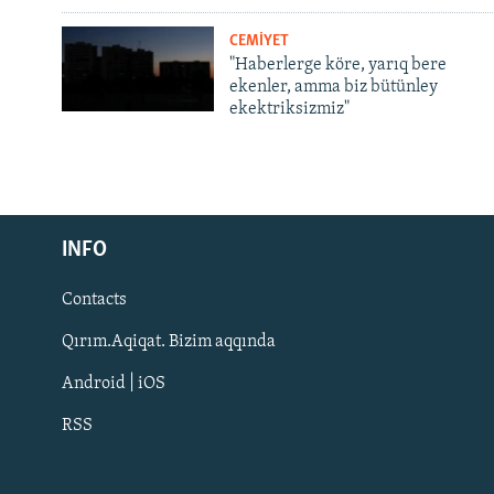
CEMİYET
"Haberlerge köre, yarıq bere
ekenler, amma biz bütünley
ekektriksizmiz"
Русский
INFO
Українською
Contacts
QOŞULIÑIZ!
Qırım.Aqiqat. Bizim aqqında
Android | iOS
RSS
RFE/RS bütün saytları