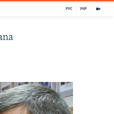
РУС
УКР
lana