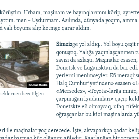
örüştim. Urbam, maşinam ve bayraqlarımnı körip, ayrette
 ayttım, men – Uydurmam. Asılında, dünyada yoqım, amma 
ñ yalı boyuna alıp ketmge qarar aldım.
Simeiz
ge yol aldıq.. Yol boyu çeşi
qonuştıq. Yalığa yaqınlaşqanınen tu
sayısı da azlaştı. Maşinalar esasen, 
Donetsk ve Lugansktan da bar edi.
yerlerni menimseyler. Eñ meraqlıs
Halq Cumhuriyetinden» esasen «L
«Mersedes», «Toyota»larğa minip,
neklernen bezetilgen
çarpmağan iş adamları» qaçıp keldi
Donetskte eñ olmaycaq, ufaq-tüfek
oğraşqanlar bu kibi maşinalarda yü
ri ile maşinalar yoq derecede. İşte, akvaparkqa qadar kelip
adar barmaq küç olğanını añladıq. Raatlanğan bir qoranta 