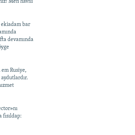
ñiz! Men havflı
a ekiadam bar
evamında
afta devamında
öyge
n em Rusiye,
aydutlardır.
hızmet
ector»nı
 fısıldap: