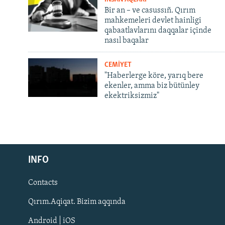
Bir an – ve casussıñ. Qırım
mahkemeleri devlet hainligi
qabaatlavlarını daqqalar içinde
nasıl baqalar
CEMİYET
"Haberlerge köre, yarıq bere
ekenler, amma biz bütünley
ekektriksizmiz"
Русский
INFO
Українською
Contacts
QOŞULIÑIZ!
Qırım.Aqiqat. Bizim aqqında
Android | iOS