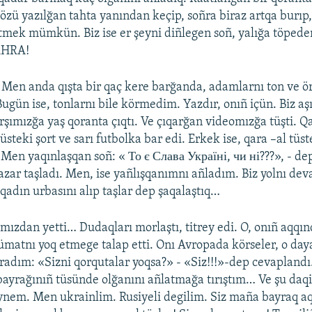
özü yazılğan tahta yanından keçip, soñra biraz artqa burıp
etmek mümkün. Biz ise er şeyni diñlegen soñ, yalığa töpe
SAHRA!
. Men anda qışta bir qaç kere barğanda, adamlarnı ton ve 
ugün ise, tonlarnı bile körmedim. Yazdır, onıñ içün. Biz aş
şımızğa yaş qoranta çıqtı. Ve çıqarğan videomızğa tüşti. Q
steki şort ve sarı futbolka bar edi. Erkek ise, qara –al tüst
 Men yaqınlaşqan soñ: « То є Слава Україні, чи ні???», - de
azar taşladı. Men, ise yañlışqanımnı añladım. Biz yolnı dev
qadın urbasını alıp taşlar dep şaqalaştıq…
ımızdan yetti… Dudaqları morlaştı, titrey edi. O, onıñ aqqı
ümatnı yoq etmege talap etti. Onı Avropada körseler, o da
oradım: «Sizni qorqutalar yoqsa?» - «Siz!!!»-dep cevapland
bayrağınıñ tüsünde olğanını añlatmağa tırıştım… Ve şu daq
iynem. Men ukrainlim. Rusiyeli degilim. Siz maña bayraq aq