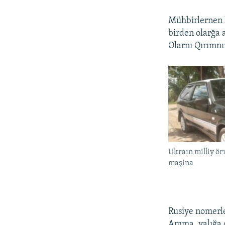
Mühbirlernen k
birden olarğa
Olarnı Qırımnı
Ukraın milliy ör
maşina
Rusiye nomerle
Amma, yalığa q