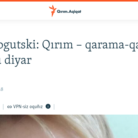
ogutski: Qırım – qarama-qa
u diyar
48
VPN-siz oquñız