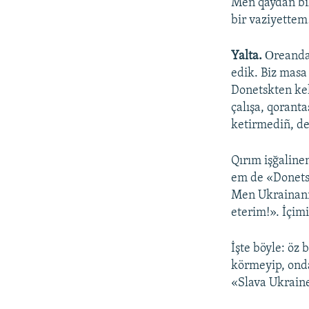
Men qaydan bile
bir vaziyettem
Yalta.
Оreanda.
edik. Biz masa
Donetskten ke
çalışa, qorant
ketirmediñ, de
Qırım işğaline
em de «Donetsk
Men Ukrainanıñ
eterim!». İçimi
İşte böyle: öz 
körmeyip, onda
«Slava Ukraine