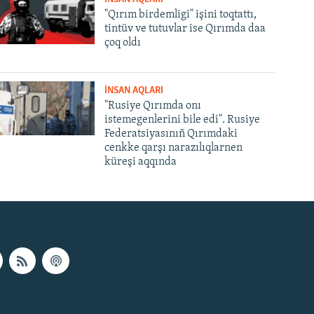
"Qırım birdemligi" işini toqtattı,
tintüv ve tutuvlar ise Qırımda daa
çoq oldı
İNSAN AQLARI
"Rusiye Qırımda onı
istemegenlerini bile edi". Rusiye
Federatsiyasınıñ Qırımdaki
cenkke qarşı narazılıqlarnen
küreşi aqqında