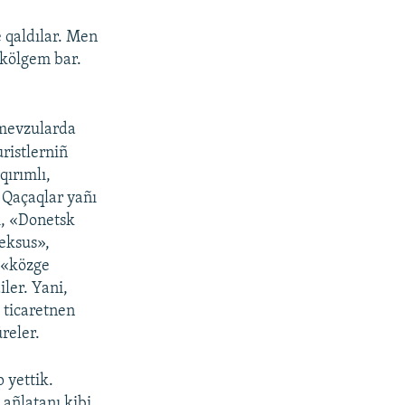
 qaldılar. Men
kölgem bar.
t mevzularda
ristlerniñ
qırımlı,
 Qaçaqlar yañı
ı, «Donetsk
eksus»,
 «közge
ler. Yani,
 ticaretnen
reler.
 yettik.
añlatanı kibi,