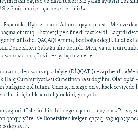
yim nasıl bayraq ve nasıl tüsler! Siz yalan aytasız! Tez sili
! Siz ömürimni parça-kesek ettiñiz!»
 Espanola. Üyle zamanı. Adam – qaynap taştı. Men ve da
 başına oturdıq. Hızmetçi pek ünerli rast keldi. Laqırdı d
lgenini añladıq. QAÇAQ! Amma, boş boğaz degil. Endi eki 
asını Donetskten Yaltağa alıp ketirdi. Men, ya ne içün Cank
p soramadım, çünki pek yahşı hızmet etti.
n razımı, dep sorasaq, o böyle (DİQQAT!)cevap berdi: «Me
 Halq Cumhuriyeti» ükümetinen razı degilim. Olar episi - 
 birligine qol tutam. Onıñ içün sizge eñ yüksek seviyede 
z cıllı bir içimliknen tolğanı kibi, yımşadı.
baryağınıñ tüslerini bile bilmegen qadın, aqayı da «Pravıy s
n qorqıp yüre. Ve Donetskten kelgen qaçaq, sağlıqlaşqanda
!» dep ayttı.