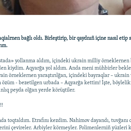
ialrnen bağlı oldı. Birleştirip, bir qaydnıñ içine nasıl etip
ım.
tada» yollanma aldım, içindeki ukrain milliy örneklernen 
den kiydim. Aqyarğa yol aldım. Anda meni mühbirler bekle
in örneklernen yaraştırılğan, içindeki bayraqlar – ukrain
 özüm - bezetilgen urbada – Aqyarğa kettim! İşte, böyleli
anlıq peyda olğan yerde körüştiler.
!!
a toqtaldım. Etrafını kezdim. Nahimov dayandı, tuvğanı 
erini çevireler. Arbiyler körmeyler. Polimenlerniñ yüzleri