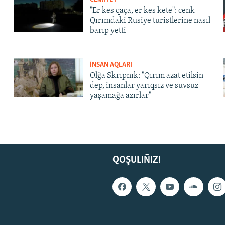
"Er kes qaça, er kes kete": cenk
Qırımdaki Rusiye turistlerine nasıl
barıp yetti
İNSAN AQLARI
Olğa Skrıpnık: "Qırım azat etilsin
dep, insanlar yarıqsız ve suvsuz
yaşamağa azırlar"
QOŞULIÑIZ!