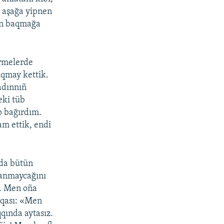
, aşağa yipnen
den baqmağa
örmelerde
ıqmay kettik.
adınnıñ
eki tüb
p bağırdım.
am ettik, endi
nda bütün
yanmaycağını
ı. Men oña
iqası: «Men
qında aytasız.