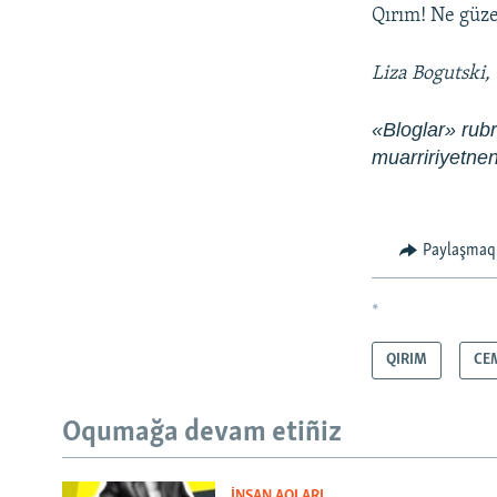
Qırım! Ne güzel
Liza Bogutski,
«Bloglar» rubri
muarririyetn
Paylaşmaq
*
QIRIM
CE
Oqumağa devam etiñiz
İNSAN AQLARI