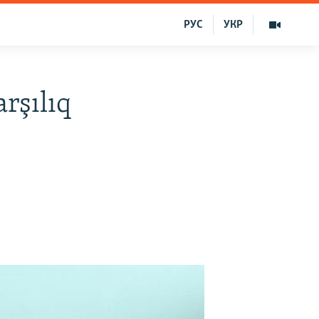
РУС
УКР
rşılıq