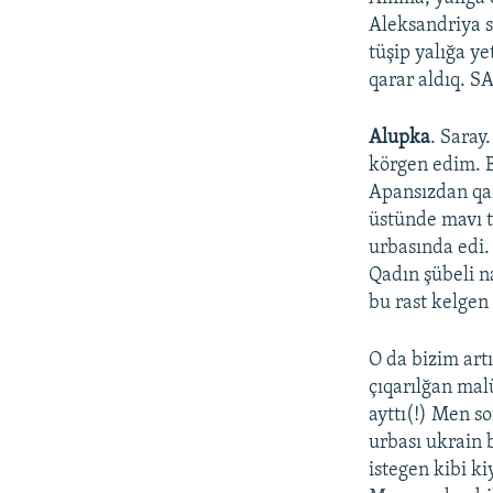
Aleksandriya s
tüşip yalığa y
qarar aldıq. 
Alupka
. Saray
körgen edim. B
Apansızdan qar
üstünde mavı tü
urbasında edi.
Qadın şübeli n
bu rast kelgen 
O da bizim art
çıqarılğan mal
ayttı(!) Men s
urbası ukrain 
istegen kibi k