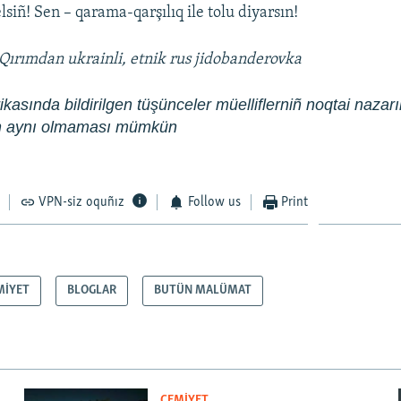
siñ! Sen – qarama-qarşılıq ile tolu diyarsın!
 Qırımdan ukrainli, etnik rus jidobanderovka
kasında bildirilgen tüşünceler müelliflerniñ noqtai nazarın
en aynı olmaması mümkün
VPN-siz oquñız
Follow us
Print
MİYET
BLOGLAR
BUTÜN MALÜMAT
CEMİYET