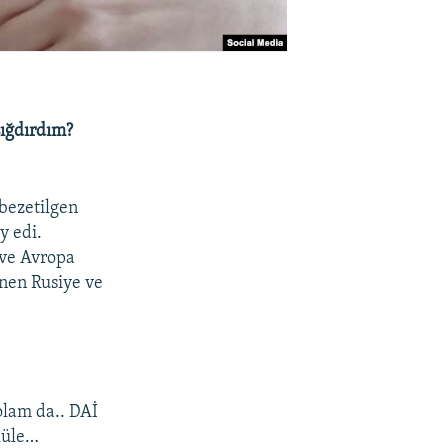
 sığdırdım?
bezetilgen
y edi.
 ve Avropa
knen Rusiye ve
olam da.. DAİ
 küle…