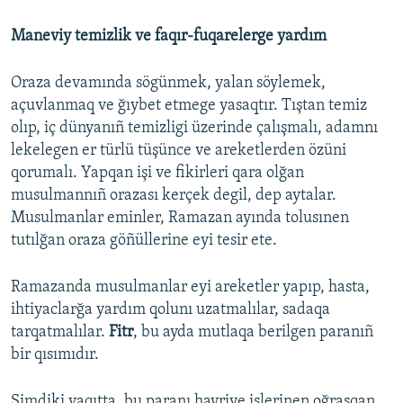
Maneviy temizlik ve faqır-fuqarelerge yardım
Oraza devamında sögünmek, yalan söylemek,
açuvlanmaq ve ğıybet etmege yasaqtır. Tıştan temiz
olıp, iç dünyanıñ temizligi üzerinde çalışmalı, adamnı
lekelegen er türlü tüşünce ve areketlerden özüni
qorumalı. Yapqan işi ve fikirleri qara olğan
musulmannıñ orazası kerçek degil, dep aytalar.
Musulmanlar eminler, Ramazan ayında tolusınen
tutılğan oraza göñüllerine eyi tesir ete.
Ramazanda musulmanlar eyi areketler yapıp, hasta,
ihtiyaclarğa yardım qolunı uzatmalılar, sadaqa
tarqatmalılar.
Fitr
, bu ayda mutlaqa berilgen paranıñ
bir qısımıdır.
Şimdiki vaqıtta, bu paranı hayriye işlerinen oğraşqan