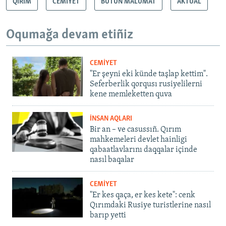
QIRIM
CEMİYET
BUTÜN MALÜMAT
AKTUAL
Oqumağa devam etiñiz
CEMİYET
"Er şeyni eki künde taşlap kettim".
Seferberlik qorqusı rusiyelilerni
kene memleketten quva
İNSAN AQLARI
Bir an – ve casussıñ. Qırım
mahkemeleri devlet hainligi
qabaatlavlarını daqqalar içinde
nasıl baqalar
CEMİYET
"Er kes qaça, er kes kete": cenk
Qırımdaki Rusiye turistlerine nasıl
barıp yetti