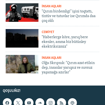
İNSAN AQLARI
"Qırım birdemligi" işini toqtattı,
tintüv ve tutuvlar ise Qırımda daa
çoq oldı
CEMİYET
"Haberlerge köre, yarıq bere
ekenler, amma biz bütünley
ekektriksizmiz"
İNSAN AQLARI
Olğa Skrıpnık: "Qırım azat etilsin
dep, insanlar yarıqsız ve suvsuz
yaşamağa azırlar"
QOŞULIÑIZ!