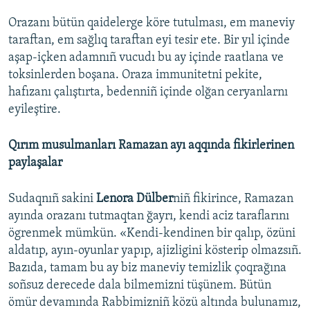
Orazanı bütün qaidelerge köre tutulması, em maneviy
taraftan, em sağlıq taraftan eyi tesir ete. Bir yıl içinde
aşap-içken adamnıñ vucudı bu ay içinde raatlana ve
toksinlerden boşana. Oraza immunitetni pekite,
hafızanı çalıştırta, bedenniñ içinde olğan ceryanlarnı
eyileştire.
Qırım musulmanları Ramazan ayı aqqında fikirlerinen
paylaşalar
Sudaqnıñ sakini
Lenora Dülber
niñ fikirince, Ramazan
ayında orazanı tutmaqtan ğayrı, kendi aciz taraflarını
ögrenmek mümkün. «Kendi-kendinen bir qalıp, özüni
aldatıp, ayın-oyunlar yapıp, ajizligini kösterip olmazsıñ.
Bazıda, tamam bu ay biz maneviy temizlik çoqrağına
soñsuz derecede dala bilmemizni tüşünem. Bütün
ömür devamında Rabbimizniñ közü altında bulunamız,