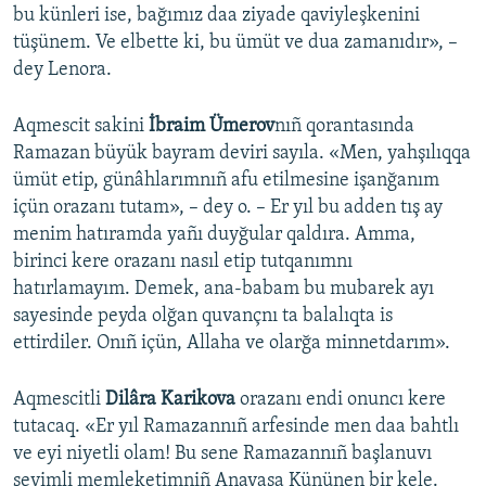
bu künleri ise, bağımız daa ziyade qaviyleşkenini
tüşünem. Ve elbette ki, bu ümüt ve dua zamanıdır», –
dey Lenora.
Aqmescit sakini
İbraim Ümerov
nıñ qorantasında
Ramazan büyük bayram deviri sayıla. «Men, yahşılıqqa
ümüt etip, günâhlarımnıñ afu etilmesine işanğanım
içün orazanı tutam», – dey o. – Er yıl bu adden tış ay
menim hatıramda yañı duyğular qaldıra. Amma,
birinci kere orazanı nasıl etip tutqanımnı
hatırlamayım. Demek, ana-babam bu mubarek ayı
sayesinde peyda olğan quvançnı ta balalıqta is
ettirdiler. Onıñ içün, Allaha ve olarğa minnetdarım».
Aqmescitli
Dilâra Karikova
orazanı endi onuncı kere
tutacaq. «Er yıl Ramazannıñ arfesinde men daa bahtlı
ve eyi niyetli olam! Bu sene Ramazannıñ başlanuvı
sevimli memleketimniñ Anayasa Kününen bir kele.