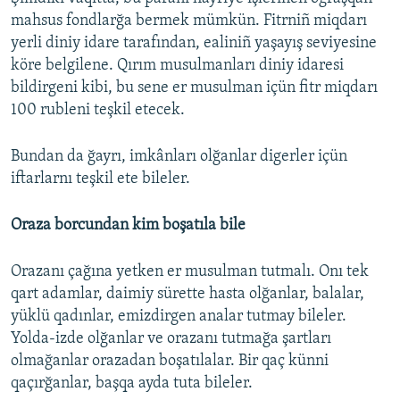
mahsus fondlarğa bermek mümkün. Fitrniñ miqdarı
yerli diniy idare tarafından, ealiniñ yaşayış seviyesine
köre belgilene. Qırım musulmanları diniy idaresi
bildirgeni kibi, bu sene er musulman içün fitr miqdarı
100 rubleni teşkil etecek.
Bundan da ğayrı, imkânları olğanlar digerler içün
iftarlarnı teşkil ete bileler.
Oraza borcundan kim boşatıla bile
Orazanı çağına yetken er musulman tutmalı. Onı tek
qart adamlar, daimiy sürette hasta olğanlar, balalar,
yüklü qadınlar, emizdirgen analar tutmay bileler.
Yolda-izde olğanlar ve orazanı tutmağa şartları
olmağanlar orazadan boşatılalar. Bir qaç künni
qaçırğanlar, başqa ayda tuta bileler.