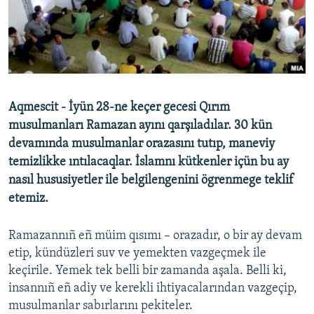
Русский
Українською
QOŞULIÑIZ!
Aqmescit - İyün 28-ne keçer gecesi Qırım
musulmanları Ramazan ayını qarşıladılar. 30 kün
devamında musulmanlar orazasını tutıp, maneviy
RFE/RS bütün saytları
temizlikke ıntılacaqlar. İslamnı kütkenler içün bu ay
nasıl hususiyetler ile belgilengenini ögrenmege teklif
etemiz.
Ramazannıñ eñ müim qısımı – orazadır, o bir ay devam
etip, kündüzleri suv ve yemekten vazgeçmek ile
keçirile. Yemek tek belli bir zamanda aşala. Belli ki,
insannıñ eñ adiy ve kerekli ihtiyacalarından vazgeçip,
musulmanlar sabırlarını pekiteler.