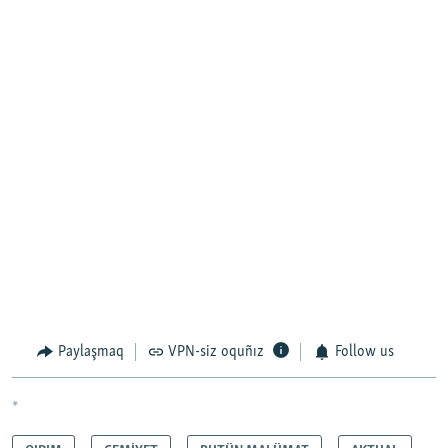
Paylaşmaq
VPN-siz oquñız
Follow us
*