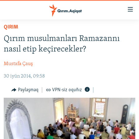
Link
açıqlığı
Esas
QIRIM
mündericege
HABERLER
Qırım musulmanları Ramazannı
qaytmaq
SİYASET
Baş
nasıl etip keçirecekler?
İQTİSADİYAT
navigatsiyağa
qaytmaq
Mustafa Çauş
CEMİYET
Qıdıruvğa
30 iyün 2014, 09:58
MEDENİYET
qaytmaq
İNSAN AQLARI
Paylaşmaq
VPN-siz oquñız
VİDEO
SÜRET
BLOGLAR
FİKİR