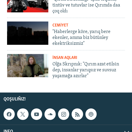
tintüv ve tutuvlar ise Qırımda daa
çoq oldı
CEMİYET
"Haberlerge köre, yarıq bere
ekenler, amma biz bütünley
ekektriksizmiz"
İNSAN AQLARI
Olğa Skrıpnık: "Qırım azat etilsin
dep, insanlar yarıqsız ve suvsuz
yaşamağa azırlar"
QOŞULIÑIZ!
INFO