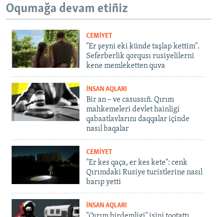
Oqumağa devam etiñiz
CEMİYET
"Er şeyni eki künde taşlap kettim".
Seferberlik qorqusı rusiyelilerni
kene memleketten quva
İNSAN AQLARI
Bir an – ve casussıñ. Qırım
mahkemeleri devlet hainligi
qabaatlavlarını daqqalar içinde
nasıl baqalar
CEMİYET
"Er kes qaça, er kes kete": cenk
Qırımdaki Rusiye turistlerine nasıl
barıp yetti
İNSAN AQLARI
"Qırım birdemligi" işini toqtattı,