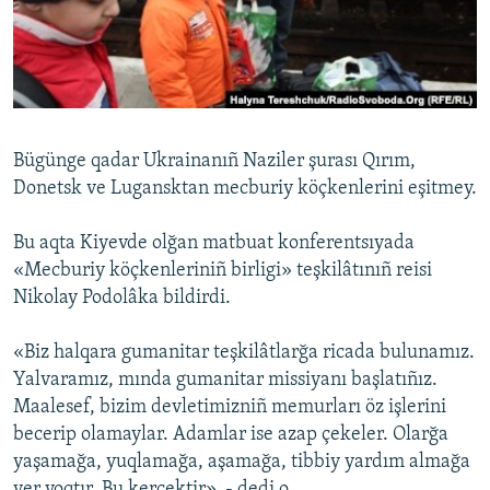
Русский
Українською
QOŞULIÑIZ!
Bügünge qadar Ukrainanıñ Naziler şurası Qırım,
Donetsk ve Lugansktan mecburiy köçkenlerini eşitmey.
RFE/RS bütün saytları
Bu aqta Kiyevde olğan matbuat konferentsıyada
«Mecburiy köçkenleriniñ birligi» teşkilâtınıñ reisi
Nikolay Podolâka bildirdi.
«Biz halqara gumanitar teşkilâtlarğa ricada bulunamız.
Yalvaramız, mında gumanitar missiyanı başlatıñız.
Maalesef, bizim devletimizniñ memurları öz işlerini
becerip olamaylar. Adamlar ise azap çekeler. Olarğa
yaşamağa, yuqlamağa, aşamağa, tibbiy yardım almağa
yer yoqtır. Bu kerçektir», - dedi o.