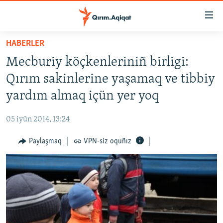
Link
açıqlığı
Esas
HABERLER
mündericege
HABERLER
Mecburiy köçkenleriniñ birligi:
qaytmaq
SİYASET
Baş
Qırım sakinlerine yaşamaq ve tibbiy
İQTİSADİYAT
navigatsiyağa
yardım almaq içün yer yoq
qaytmaq
CEMİYET
Qıdıruvğa
05 iyün 2014, 13:24
MEDENİYET
qaytmaq
Paylaşmaq
VPN-siz oquñız
İNSAN AQLARI
VİDEO
SÜRET
BLOGLAR
FİKİR