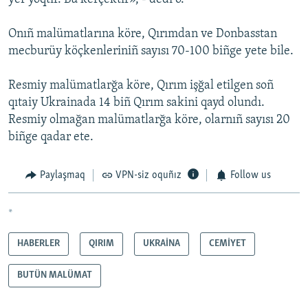
Onıñ malümatlarına köre, Qırımdan ve Donbasstan
mecburüy köçkenleriniñ sayısı 70-100 biñge yete bile.
Resmiy malümatlarğa köre, Qırım işğal etilgen soñ
qıtaiy Ukrainada 14 biñ Qırım sakini qayd olundı.
Resmiy olmağan malümatlarğa köre, olarnıñ sayısı 20
biñge qadar ete.
Paylaşmaq
VPN-siz oquñız
Follow us
*
HABERLER
QIRIM
UKRAİNA
CEMİYET
BUTÜN MALÜMAT