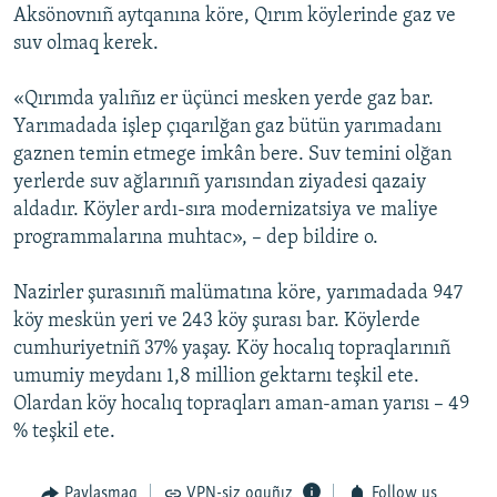
Aksönovnıñ aytqanına köre, Qırım köylerinde gaz ve
Русский
suv olmaq kerek.
Українською
«Qırımda yalıñız er üçünci mesken yerde gaz bar.
Yarımadada işlep çıqarılğan gaz bütün yarımadanı
QOŞULIÑIZ!
gaznen temin etmege imkân bere. Suv temini olğan
yerlerde suv ağlarınıñ yarısından ziyadesi qazaiy
aldadır. Köyler ardı-sıra modernizatsiya ve maliye
programmalarına muhtac», – dep bildire o.
RFE/RS bütün saytları
Nazirler şurasınıñ malümatına köre, yarımadada 947
köy meskün yeri ve 243 köy şurası bar. Köylerde
cumhuriyetniñ 37% yaşay. Köy hocalıq topraqlarınıñ
umumiy meydanı 1,8 million gektarnı teşkil ete.
Olardan köy hocalıq topraqları aman-aman yarısı – 49
% teşkil ete.
Paylaşmaq
VPN-siz oquñız
Follow us