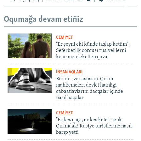
Oqumağa devam etiñiz
CEMİYET
"Er şeyni eki künde taşlap kettim".
Seferberlik qorqusı rusiyelilerni
kene memleketten quva
İNSAN AQLARI
Bir an – ve casussıñ. Qırım
mahkemeleri devlet hainligi
qabaatlavlarını daqqalar içinde
nasıl baqalar
CEMİYET
"Er kes qaça, er kes kete": cenk
Qırımdaki Rusiye turistlerine nasıl
barıp yetti