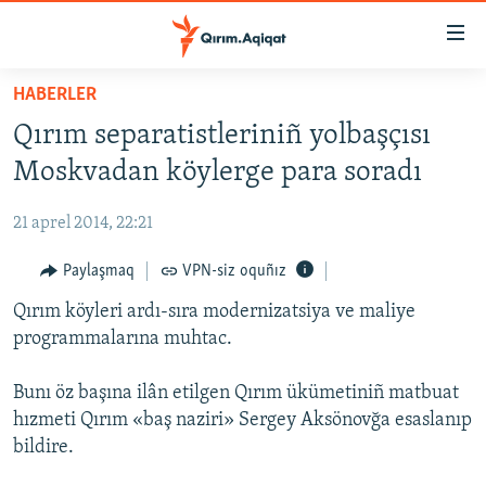
Link
açıqlığı
Esas
HABERLER
mündericege
HABERLER
Qırım separatistleriniñ yolbaşçısı
qaytmaq
SİYASET
Baş
Moskvadan köylerge para soradı
İQTİSADİYAT
navigatsiyağa
qaytmaq
21 aprel 2014, 22:21
CEMİYET
Qıdıruvğa
MEDENİYET
Paylaşmaq
VPN-siz oquñız
qaytmaq
İNSAN AQLARI
Qırım köyleri ardı-sıra modernizatsiya ve maliye
programmalarına muhtac.
VİDEO
SÜRET
Bunı öz başına ilân etilgen Qırım ükümetiniñ matbuat
hızmeti Qırım «baş naziri» Sergey Aksönovğa esaslanıp
BLOGLAR
bildire.
FİKİR