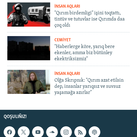
İNSAN AQLARI
"Qırım birdemligi" işini toqtattı,
tintüv ve tutuvlar ise Qırımda daa
çoq oldı
CEMİYET
"Haberlerge köre, yarıq bere
ekenler, amma biz bütünley
ekektriksizmiz"
İNSAN AQLARI
Olğa Skrıpnık: "Qırım azat etilsin
dep, insanlar yarıqsız ve suvsuz
yaşamağa azırlar"
QOŞULIÑIZ!