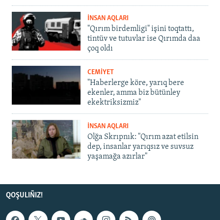
İNSAN AQLARI
"Qırım birdemligi" işini toqtattı,
tintüv ve tutuvlar ise Qırımda daa
çoq oldı
CEMİYET
"Haberlerge köre, yarıq bere
ekenler, amma biz bütünley
ekektriksizmiz"
İNSAN AQLARI
Olğa Skrıpnık: "Qırım azat etilsin
dep, insanlar yarıqsız ve suvsuz
yaşamağa azırlar"
QOŞULIÑIZ!