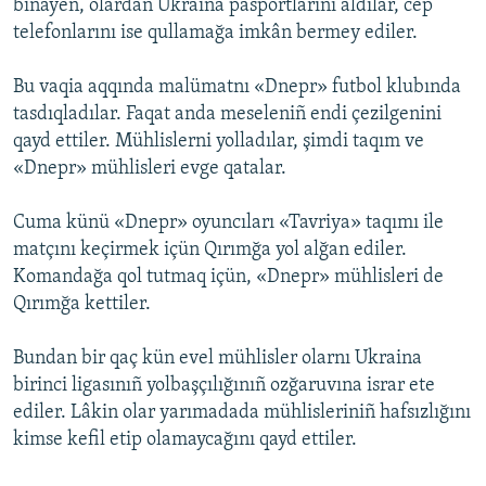
binayen, olardan Ukraina pasportlarını aldılar, cep
telefonlarını ise qullamağa imkân bermey ediler.
Русский
Українською
Bu vaqia aqqında malümatnı «Dnepr» futbol klubında
tasdıqladılar. Faqat anda meseleniñ endi çezilgenini
QOŞULIÑIZ!
qayd ettiler. Mühlislerni yolladılar, şimdi taqım ve
«Dnepr» mühlisleri evge qatalar.
Cuma künü «Dnepr» oyuncıları «Tavriya» taqımı ile
RFE/RS bütün saytları
matçını keçirmek içün Qırımğa yol alğan ediler.
Komandağa qol tutmaq içün, «Dnepr» mühlisleri de
Qırımğa kettiler.
Bundan bir qaç kün evel mühlisler olarnı Ukraina
birinci ligasınıñ yolbaşçılığınıñ ozğaruvına israr ete
ediler. Lâkin olar yarımadada mühlisleriniñ hafsızlığını
kimse kefil etip olamaycağını qayd ettiler.