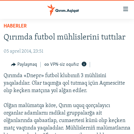
Link
açıqlığı
Esas
HABERLER
mündericege
HABERLER
Qırımda futbol mühlislerini tuttılar
qaytmaq
SİYASET
Baş
05 aprel 2014, 23:51
İQTİSADİYAT
navigatsiyağa
qaytmaq
CEMİYET
Paylaşmaq
VPN-siz oquñız
Qıdıruvğa
MEDENİYET
Qırımda «Dnepr» futbol klubınıñ 3 mühlisini
qaytmaq
yaqaladılar. Olar taqımğa qol tutmaq içün Aqmescitte
İNSAN AQLARI
olıp keçken matçına yol alğan ediler.
VİDEO
Olğan malümatqa köre, Qırım uquq qorçalayıcı
SÜRET
organlar adamlarnı radikal gruppalarğa ait
BLOGLAR
olğanlarında qabaatlap, cumaertesi künü olıp keçken
matç vaqtında yaqaladılar. Mühlislerniñ malümatlarına
FİKİR