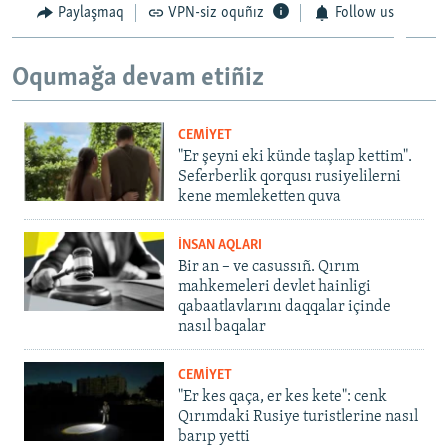
Paylaşmaq
VPN-siz oquñız
Follow us
Oqumağa devam etiñiz
CEMİYET
"Er şeyni eki künde taşlap kettim".
Seferberlik qorqusı rusiyelilerni
kene memleketten quva
İNSAN AQLARI
Bir an – ve casussıñ. Qırım
mahkemeleri devlet hainligi
qabaatlavlarını daqqalar içinde
nasıl baqalar
CEMİYET
"Er kes qaça, er kes kete": cenk
Qırımdaki Rusiye turistlerine nasıl
barıp yetti