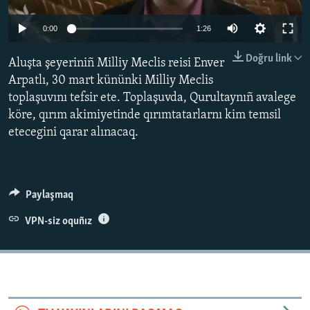
Русский
0:00
1:26
Українською
Doğru link
Aluşta şeyeriniñ Milliy Meclis reisi Enver
Arpatlı, 30 mart kününki Milliy Meclis
QOŞULIÑIZ!
toplaşuvını tefsir ete. Toplaşuvda, Qurultaynıñ avalege
köre, qırım akimiyetinde qırımtatarlarnı kim temsil
etecegini qarar alınacaq.
RFE/RS bütün saytları
Paylaşmaq
VPN-siz oquñız