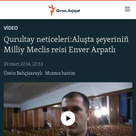
Link
açıqlığı
Esas
VİDEO
mündericege
HABERLER
Qurultay neticeleri:Aluşta şeyeriniñ
qaytmaq
SİYASET
Baş
Milliy Meclis reisi Enver Arpatlı
İQTİSADİYAT
navigatsiyağa
qaytmaq
29 mart 2014, 23:53
CEMİYET
Qıdıruvğa
Üsein Bahçisaraylı
Mızmız hanim
MEDENİYET
qaytmaq
İNSAN AQLARI
VİDEO
SÜRET
No media source currently available
BLOGLAR
FİKİR