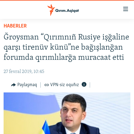
Link
açıqlığı
Esas
HABERLER
mündericege
HABERLER
Ğroysman “Qırımnıñ Rusiye işğaline
qaytmaq
SİYASET
Baş
qarşı tirenüv künü”ne bağışlanğan
İQTİSADİYAT
navigatsiyağa
forumda qırımlılarğa muracaat etti
qaytmaq
CEMİYET
Qıdıruvğa
27 fevral 2019, 10:45
MEDENİYET
qaytmaq
Paylaşmaq
VPN-siz oquñız
İNSAN AQLARI
VİDEO
SÜRET
BLOGLAR
FİKİR