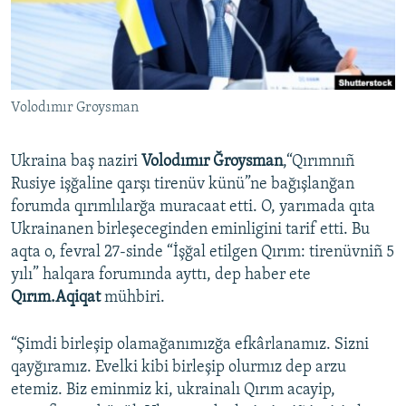
Русский
Українською
Volodımır Groysman
QOŞULIÑIZ!
Ukraina baş naziri
Volodımır Ğroysman
,“Qırımnıñ
Rusiye işğaline qarşı tirenüv künü”ne bağışlanğan
RFE/RS bütün saytları
forumda qırımlılarğa muracaat etti. O, yarımada qıta
Ukrainanen birleşeceginden eminligini tarif etti. Bu
aqta o, fevral 27-sinde “İşğal etilgen Qırım: tirenüvniñ 5
yılı” halqara forumında ayttı, dep haber ete
Qırım.Aqiqat
mühbiri.
“Şimdi birleşip olamağanımızğa efkârlanamız. Sizni
qayğıramız. Evelki kibi birleşip olurmız dep arzu
etemiz. Biz eminmiz ki, ukrainalı Qırım acayip,