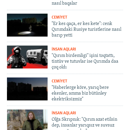
nasıl baqalar
CEMİYET
"Er kes qaça, er kes kete": cenk
Qırımdaki Rusiye turistlerine nasıl
barıp yetti
İNSAN AQLARI
"Qırım birdemligi" işini toqtattı,
tintüv ve tutuvlar ise Qırımda daa
çoq oldı
CEMİYET
"Haberlerge köre, yarıq bere
ekenler, amma biz bütünley
ekektriksizmiz"
İNSAN AQLARI
Olğa Skrıpnık: "Qırım azat etilsin
dep, insanlar yarıqsız ve suvsuz