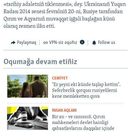
«tarihiy adaletniñ tiklenmesi», dey. Ukrainanıñ Yuqarı
Radası 2014 senesi fevralniñ 20-ni, Rusiye tarafından
Qırım ve Aqyarnıñ muvaqqat işğali başlağan künü
olaraq resmen ilân etti.
Paylaşmaq
VPN-siz oquñız
Follow us
Oqumağa devam etiñiz
CEMİYET
"Er şeyni eki künde taşlap kettim".
Seferberlik qorqusı rusiyelilerni
kene memleketten quva
İNSAN AQLARI
Bir an – ve casussıñ. Qırım
mahkemeleri devlet hainligi
qabaatlavlarını daqqalar içinde