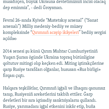
musafirçen, büyük Ukrauna devletimizniñ incisi olacaq
dep eminmiz”, - dedi Ğroysman.
Fevral 26-sında Kyivde “Mıstetskıy arsenal” (“Sanat
arsenalı”) Milliy medeniy-bediiy ve müzey
kompleksinde “
Qırımnıñ acayip ikâyeleri
” bediiy sergisi
açıldıю
2014 senesi şu künü Qırım Muhtar Cumhuriyetiniñ
Yuqarı Şurası ögünde Ukraina topraq bütünligine
qoltutuv mitingi olıp keçken edi. Miting iştirakçilerine
qarşı Rusiye tarafdarı olğanlar, hususan «Rus birligi»
firqası çıqtı.
Halqara teşkilâtlar, Qırımnıñ işğali ve ilhaqını qanunsız
tanıp, Rusiyeniñ areketlerini takbih ettiler. Ğarp
devletleri bir sıra iqtisadiy sanktsiyalarnı qullandı.
Rusiye, yarımadanı işğal etkenini inkâr etip, buña