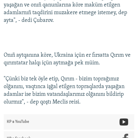
yaşağan ve onıñ qanunlarına köre maküm etilgen
adamlarnıñ taqdirini muzakere etmege istemey, dep
ayta", - dedi Çubarov.
Onıñ aytqanına köre, Ukraina içün er fırsatta Qırım ve
qırımtatar halqı içün aytmağa pek müim.
"Çünki biz tek öyle etip, Qırım - bizim toprağımız
olğanını, vaqtınca işğal etilgen topraqlarda yaşağan
adamlar ise bizim vatandaşlarımız olğanını bildirip
olurmız", - dep qoştı Meclis reisi.
КР в YouTube