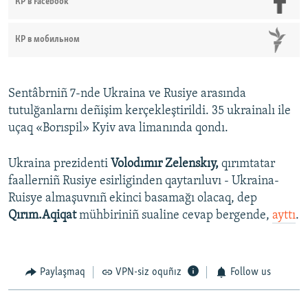
КР в Facebook
КР в мобильном
Sentâbrniñ 7-nde Ukraina ve Rusiye arasında
tutulğanlarnı deñişim kerçekleştirildi. 35 ukrainalı ile
uçaq «Borıspil» Kyiv ava limanında qondı.
Ukraina prezidenti
Volodımır Zelenskıy,
qırımtatar
faallerniñ Rusiye esirliginden qaytarıluvı - Ukraina-
Ruisye almaşuvnıñ ekinci basamağı olacaq, dep
Qırım.Aqiqat
mühbiriniñ sualine cevap bergende,
ayttı
.
Paylaşmaq
VPN-siz oquñız
Follow us