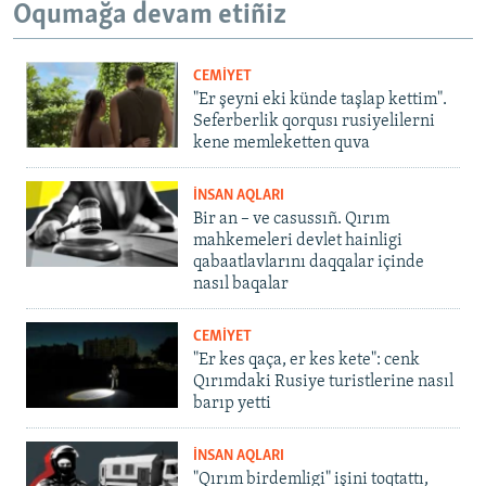
Oqumağa devam etiñiz
CEMİYET
"Er şeyni eki künde taşlap kettim".
Seferberlik qorqusı rusiyelilerni
kene memleketten quva
İNSAN AQLARI
Bir an – ve casussıñ. Qırım
mahkemeleri devlet hainligi
qabaatlavlarını daqqalar içinde
nasıl baqalar
CEMİYET
"Er kes qaça, er kes kete": cenk
Qırımdaki Rusiye turistlerine nasıl
barıp yetti
İNSAN AQLARI
"Qırım birdemligi" işini toqtattı,