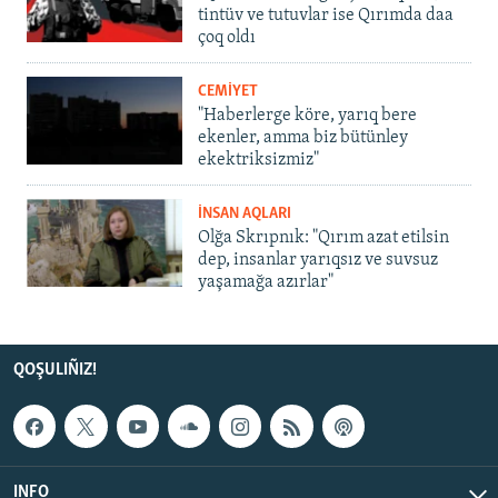
tintüv ve tutuvlar ise Qırımda daa
çoq oldı
CEMİYET
"Haberlerge köre, yarıq bere
ekenler, amma biz bütünley
ekektriksizmiz"
İNSAN AQLARI
Olğa Skrıpnık: "Qırım azat etilsin
dep, insanlar yarıqsız ve suvsuz
yaşamağa azırlar"
QOŞULIÑIZ!
INFO