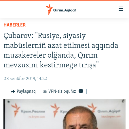
Link
açıqlığı
Esas
HABERLER
mündericege
HABERLER
Çubarov: "Rusiye, siyasiy
qaytmaq
SİYASET
Baş
mabüslerniñ azat etilmesi aqqında
İQTİSADİYAT
navigatsiyağa
muzakereler olğanda, Qırım
qaytmaq
CEMİYET
mevzusını kestirmege tırışa"
Qıdıruvğa
MEDENİYET
qaytmaq
08 sentâbr 2019, 14:22
İNSAN AQLARI
Paylaşmaq
VPN-siz oquñız
VİDEO
SÜRET
BLOGLAR
FİKİR