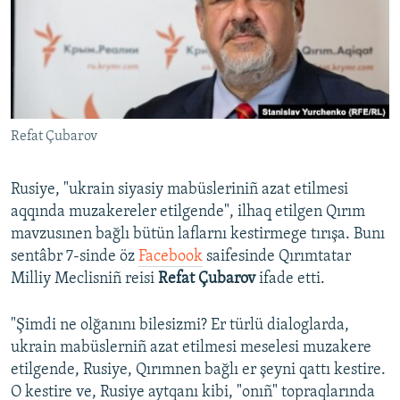
Русский
Українською
QOŞULIÑIZ!
Refat Çubarov
Rusiye, "ukrain siyasiy mabüsleriniñ azat etilmesi
RFE/RS bütün saytları
aqqında muzakereler etilgende", ilhaq etilgen Qırım
mavzusınen bağlı bütün laflarnı kestirmege tırışa. Bunı
sentâbr 7-sinde öz
Facebook
saifesinde Qırımtatar
Milliy Meclisniñ reisi
Refat Çubarov
ifade etti.
"Şimdi ne olğanını bilesizmi? Er türlü dialoglarda,
ukrain mabüslerniñ azat etilmesi meselesi muzakere
etilgende, Rusiye, Qırımnen bağlı er şeyni qattı kestire.
O kestire ve, Rusiye aytqanı kibi, "onıñ" topraqlarında