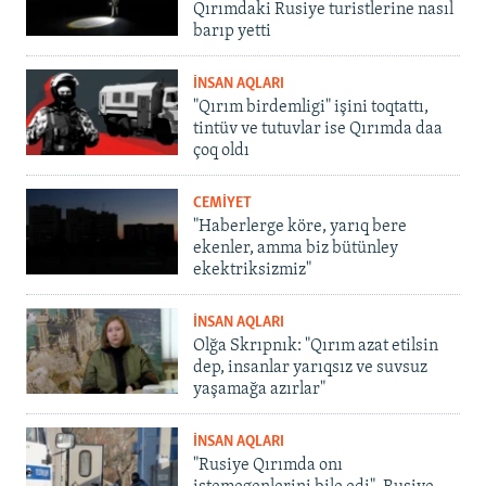
Qırımdaki Rusiye turistlerine nasıl
barıp yetti
İNSAN AQLARI
"Qırım birdemligi" işini toqtattı,
tintüv ve tutuvlar ise Qırımda daa
çoq oldı
CEMİYET
"Haberlerge köre, yarıq bere
ekenler, amma biz bütünley
ekektriksizmiz"
İNSAN AQLARI
Olğa Skrıpnık: "Qırım azat etilsin
dep, insanlar yarıqsız ve suvsuz
yaşamağa azırlar"
İNSAN AQLARI
"Rusiye Qırımda onı