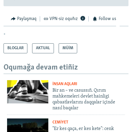
Paylaşmaq
VPN-siz oquñız
Follow us
*
BLOGLAR
AKTUAL
MÜİM
Oqumağa devam etiñiz
İNSAN AQLARI
Bir an – ve casussıñ. Qırım
mahkemeleri devlet hainligi
qabaatlavlarını daqqalar içinde
nasıl baqalar
CEMİYET
"Er kes qaça, er kes kete": cenk