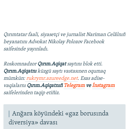
Qırımtatar faali, siyasetçi ve jurnalist Nariman Celâlnıñ
beyanatını Advokat Nikolay Polozov Facebook
saifesinde yayınladı.
Roskomnadzor
Qırım.Aqiqat
saytını blok etti.
Qırım.Aqiqatnı
küzgü saytı vastasınen oqumaq
mümkün:
rukrymr.azureedge.net
. Esas adise-
vaqialarnı
Qırım.Aqiqatnıñ
Telegram
ve
İnstagram
saifelerinden taqip etiñiz.
Anğara köyündeki «gaz borusında
diversiya» davası