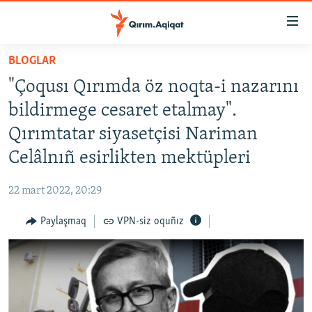
Link
açıqlığı
Esas
BLOGLAR
mündericege
HABERLER
"Çoqusı Qırımda öz noqta-i nazarını
qaytmaq
SİYASET
Baş
bildirmege cesaret etalmay".
İQTİSADİYAT
navigatsiyağa
Qırımtatar siyasetçisi Nariman
qaytmaq
CEMİYET
Celâlnıñ esirlikten mektüpleri
Qıdıruvğa
MEDENİYET
qaytmaq
22 mart 2022, 20:29
İNSAN AQLARI
Paylaşmaq
VPN-siz oquñız
VİDEO
SÜRET
BLOGLAR
FİKİR