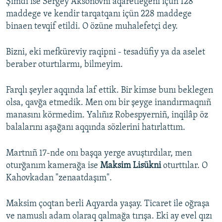
Şimdi ise Sergey Aksönovnı aqaretlegeni içün 128
maddege ve kendir tarqatqanı içün 228 maddege
binaen tevqif etildi. O özüne muhalefetçi dey.
Bizni, eki mefküreviy raqipni - tesadüfiy ya da aselet
beraber oturtılarmı, bilmeyim.
Farqlı şeyler aqqında laf ettik. Bir kimse bunı beklegen
olsa, qavğa etmedik. Men onı bir şeyge inandırmaqnıñ
manasını körmedim. Yalıñız Robespyerniñ, inqilâp öz
balalarını aşağanı aqqında sözlerini hatırlattım.
Martnıñ 17-nde onı başqa yerge avuştırdılar, men
oturğanım kamerağa ise
Maksim Lisükni
oturttılar. O
Kahovkadan "zenaatdaşım".
Maksim çoqtan berli Aqyarda yaşay. Ticaret ile oğraşa
ve namuslı adam olaraq qalmağa tırışa. Eki ay evel qızı