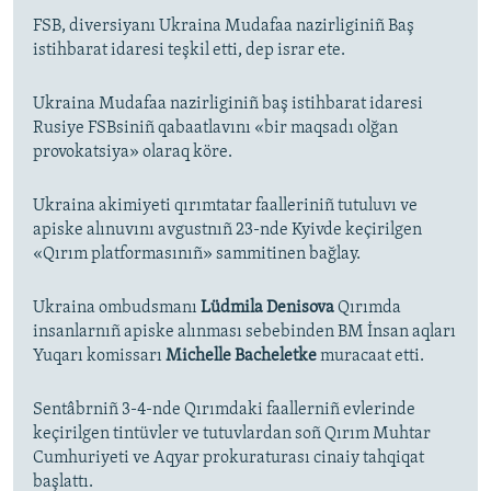
FSB, diversiyanı Ukraina Mudafaa nazirliginiñ Baş
istihbarat idaresi teşkil etti, dep israr ete.
Ukraina Mudafaa nazirliginiñ baş istihbarat idaresi
Rusiye FSBsiniñ qabaatlavını «bir maqsadı olğan
provokatsiya» olaraq köre.
Ukraina akimiyeti qırımtatar faalleriniñ tutuluvı ve
apiske alınuvını avgustnıñ 23-nde Kyivde keçirilgen
«Qırım platformasınıñ» sammitinen bağlay.
Ukraina ombudsmanı
Lüdmila Denisova
Qırımda
insanlarnıñ apiske alınması sebebinden BM İnsan aqları
Yuqarı komissarı
Michelle Bacheletke
muracaat etti.
Sentâbrniñ 3-4-nde Qırımdaki faallerniñ evlerinde
keçirilgen tintüvler ve tutuvlardan soñ Qırım Muhtar
Cumhuriyeti ve Aqyar prokuraturası cinaiy tahqiqat
başlattı.