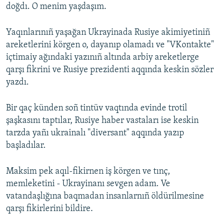
doğdı. O menim yaşdaşım.
Yaqınlarınıñ yaşağan Ukrayinada Rusiye akimiyetiniñ
areketlerini körgen o, dayanıp olamadı ve "VKontakte"
içtimaiy ağındaki yazınıñ altında arbiy areketlerge
qarşı fikrini ve Rusiye prezidenti aqqında keskin sözler
yazdı.
Bir qaç künden soñ tintüv vaqtında evinde trotil
şaşkasını taptılar, Rusiye haber vastaları ise keskin
tarzda yañı ukrainalı "diversant" aqqında yazıp
başladılar.
Maksim pek aqıl-fikirnen iş körgen ve tınç,
memleketini - Ukrayinanı sevgen adam. Ve
vatandaşlığına baqmadan insanlarnıñ öldürilmesine
qarşı fikirlerini bildire.