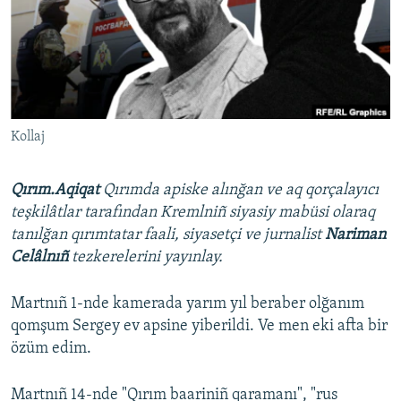
Русский
Українською
QOŞULIÑIZ!
Kollaj
Qırım.Aqiqat
Qırımda apiske alınğan ve aq qorçalayıcı
RFE/RS bütün saytları
teşkilâtlar tarafından Kremlniñ siyasiy mabüsi olaraq
tanılğan qırımtatar faali, siyasetçi ve jurnalist
Nariman
Celâlnıñ
tezkerelerini yayınlay.
Martnıñ 1-nde kamerada yarım yıl beraber olğanım
qomşum Sergey ev apsine yiberildi. Ve men eki afta bir
özüm edim.
Martnıñ 14-nde "Qırım baariniñ qaramanı", "rus