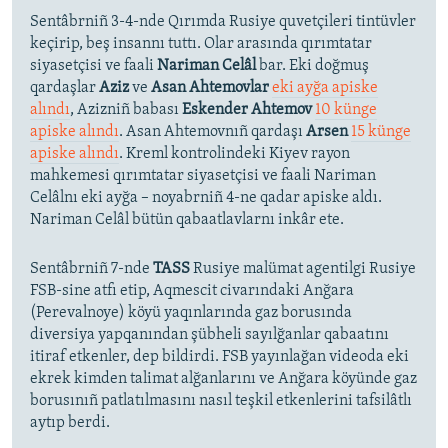
Sentâbrniñ 3-4-nde Qırımda Rusiye quvetçileri tintüvler
keçirip, beş insannı tuttı. Olar arasında qırımtatar
siyasetçisi ve faali
Nariman Celâl
bar. Eki doğmuş
qardaşlar
Aziz
ve
Asan Ahtemovlar
eki ayğa apiske
alındı
, Azizniñ babası
Eskender Ahtemov
10 künge
apiske alındı
. Asan Ahtemovnıñ qardaşı
Arsen
15 künge
apiske alındı
. Kreml kontrolindeki Kiyev rayon
mahkemesi qırımtatar siyasetçisi ve faali Nariman
Celâlnı eki ayğa – noyabrniñ 4-ne qadar apiske aldı.
Nariman Celâl bütün qabaatlavlarnı inkâr ete.
Sentâbrniñ 7-nde
TASS
Rusiye malümat agentilgi Rusiye
FSB-sine atfı etip, Aqmescit civarındaki Anğara
(Perevalnoye) köyü yaqınlarında gaz borusında
diversiya yapqanından şübheli sayılğanlar qabaatını
itiraf etkenler, dep bildirdi. FSB yayınlağan videoda eki
ekrek kimden talimat alğanlarını ve Anğara köyünde gaz
borusınıñ patlatılmasını nasıl teşkil etkenlerini tafsilâtlı
aytıp berdi.