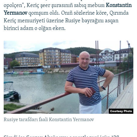
opolçen", Keriç şeer şurasınıñ sabıq mebusı
Konstantin
Yermanov
qomşum oldı. Onıñ sözlerine köre, Qırımda
Keriç memuriyeti üzerine Rusiye bayrağını asqan
birinci adam o olğan eken.
Rusiye tarafdarı faali Konstantin Yermanov