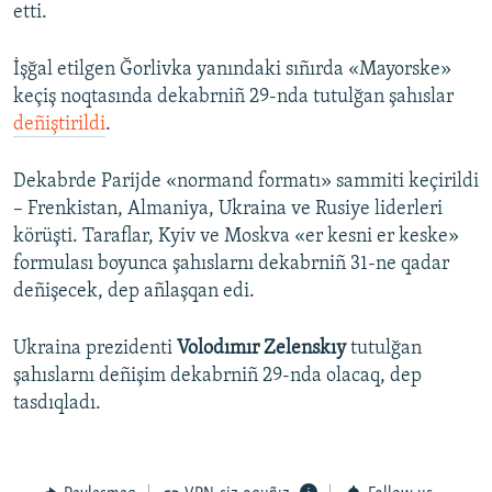
etti.
İşğal etilgen Ğorlivka yanındaki sıñırda «Mayorske»
keçiş noqtasında dekabrniñ 29-nda tutulğan şahıslar
deñiştirildi
.
Dekabrde Parijde «normand formatı» sammiti keçirildi
– Frenkistan, Almaniya, Ukraina ve Rusiye liderleri
körüşti. Taraflar, Kyiv ve Moskva «er kesni er keske»
formulası boyunca şahıslarnı dekabrniñ 31-ne qadar
deñişecek, dep añlaşqan edi.
Ukraina prezidenti
Volodımır Zelenskıy
tutulğan
şahıslarnı deñişim dekabrniñ 29-nda olacaq, dep
tasdıqladı.