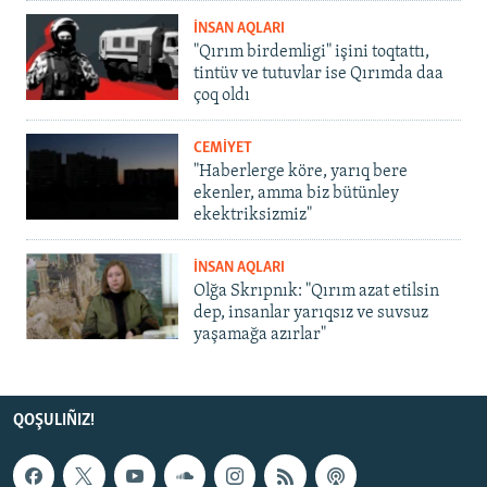
İNSAN AQLARI
"Qırım birdemligi" işini toqtattı,
tintüv ve tutuvlar ise Qırımda daa
çoq oldı
CEMİYET
"Haberlerge köre, yarıq bere
ekenler, amma biz bütünley
ekektriksizmiz"
İNSAN AQLARI
Olğa Skrıpnık: "Qırım azat etilsin
dep, insanlar yarıqsız ve suvsuz
yaşamağa azırlar"
QOŞULIÑIZ!