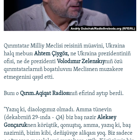
Русский
Українською
QOŞULIÑIZ!
Qırımtatar Milliy Meclisi reisiniñ müavini, Ukraina
halq mebusı
Ahtem Çiygöz,
ne Ukraina prezidentiniñ
ofisi, ne de prezidenti
Volodımır Zelenskıy
nıñ özü
RFE/RS bütün saytları
qırımtatarlarnıñ boşatıluvını Meclisnen muzakere
etmegenini qayd etti.
Bunı o
Qırım.Aqiqat Radiosı
nıñ efirind aytıp berdi.
"Yazıq ki, diaologımız olmadı. Amma tünevin
(dekabrniñ 29-ında -
QA
) biz baş nazir
Aleksey
Gonçaruk
nen körüştik, qonuştıq, amma, yazıq ki, baş
nazirniñ, bizim kibi, deñişüvge alâqası yoq. Biz sadece