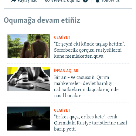
Paylaşmaq
VPN-siz oquñız
Follow us
Oqumağa devam etiñiz
CEMİYET
"Er şeyni eki künde taşlap kettim".
Seferberlik qorqusı rusiyelilerni
kene memleketten quva
İNSAN AQLARI
Bir an – ve casussıñ. Qırım
mahkemeleri devlet hainligi
qabaatlavlarını daqqalar içinde
nasıl baqalar
CEMİYET
"Er kes qaça, er kes kete": cenk
Qırımdaki Rusiye turistlerine nasıl
barıp yetti