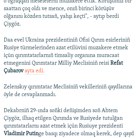
o oğraşqan meselelerni muzakere ettik. Körüşümiz bir
saattan çoq oldı ve mence, onıñ birinci körüşüv
olğanını közden tutsañ, yahşı keçti", - aytıp berdi
Çiygöz.
Daa evel Ukraina prezidentiniñ Ofisi​ Qırım esirleriniñ
Rusiye türmelerinden azat etilüvini muzakere etmek
içün qırımtatarlarnıñ timsaliy organına muracaat
etmegenini Qırımtatar Milliy Meclisiniñ reisi
Refat
Çubarov
ayta edi.
Zelenskıy qırımtatar Meclisiniñ vekilleriniñ qaydlarına
öyle de cevaplanmadı.
Dekabrniñ 29-ında soñki deñişimden soñ Ahtem
Çiygöz, ilhaq etilgen Qırımda ve Rusiyede tutulğan
qırımtatarlarnı azat etmek içün Rusiuye prezidenti
Vladimir Putin
ge basqı ziyadece olmaq kerek, dep qayd