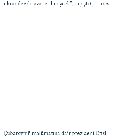
ukrainler de azat etilmeycek", - qoştı Çubarov.
Çubarovnıñ malümatına dair prezident Ofisi