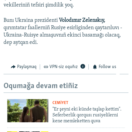
vekilleriniñ tefsiri şimdilik yoq.
Bunı Ukraina prezidenti
Volodımır Zelenskıy,
qırımtatar faallerniñ Rusiye esirliginden qaytarıluvı -
Ukraina-Ruisye almaşuvnıñ ekinci basamağı olacaq,
dep aytqan edi.
Paylaşmaq
VPN-siz oquñız
Follow us
Oqumağa devam etiñiz
CEMİYET
"Er şeyni eki künde taşlap kettim".
Seferberlik qorqusı rusiyelilerni
kene memleketten quva