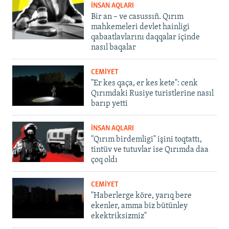
İNSAN AQLARI
Bir an – ve casussıñ. Qırım
mahkemeleri devlet hainligi
qabaatlavlarını daqqalar içinde
nasıl baqalar
CEMİYET
"Er kes qaça, er kes kete": cenk
Qırımdaki Rusiye turistlerine nasıl
barıp yetti
İNSAN AQLARI
"Qırım birdemligi" işini toqtattı,
tintüv ve tutuvlar ise Qırımda daa
çoq oldı
CEMİYET
"Haberlerge köre, yarıq bere
ekenler, amma biz bütünley
ekektriksizmiz"