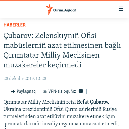
Link
açıqlığı
Esas
HABERLER
mündericege
HABERLER
Çubarov: Zelenskıynıñ Ofisi
qaytmaq
SİYASET
Baş
mabüslerniñ azat etilmesinen bağlı
İQTİSADİYAT
navigatsiyağa
Qırımtatar Milliy Meclisinen
qaytmaq
CEMİYET
muzakereler keçirmedi
Qıdıruvğa
MEDENİYET
qaytmaq
28 dekabr 2019, 10:28
İNSAN AQLARI
Paylaşmaq
VPN-siz oquñız
VİDEO
Qırımtatar Milliy Meclisiniñ reisi
Refat Çubarov,
SÜRET
Ukraina prezidentiniñ Ofisi​ Qırım esirleriniñ Rusiye
BLOGLAR
türmelerinden azat etilüvini muzakere etmek içün
qırımtatarlarnıñ timsaliy organına muracaat etmedi,
FİKİR