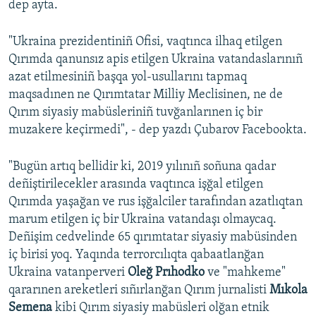
dep ayta.
Русский
"Ukraina prezidentiniñ Ofisi, vaqtınca ilhaq etilgen
Українською
Qırımda qanunsız apis etilgen Ukraina vatandaslarınıñ
azat etilmesiniñ başqa yol-usullarını tapmaq
QOŞULIÑIZ!
maqsadınen ne Qırımtatar Milliy Meclisinen, ne de
Qırım siyasiy mabüsleriniñ tuvğanlarınen iç bir
muzakere keçirmedi", - dep yazdı Çubarov Facebookta.
RFE/RS bütün saytları
"Bugün artıq bellidir ki, 2019 yılınıñ soñuna qadar
deñiştirilecekler arasında vaqtınca işğal etilgen
Qırımda yaşağan ve rus işğalciler tarafından azatlıqtan
marum etilgen iç bir Ukraina vatandaşı olmaycaq.
Deñişim cedvelinde 65 qırımtatar siyasiy mabüsinden
iç birisi yoq. Yaqında terrorcılıqta qabaatlanğan
Ukraina vatanperveri
Oleğ Prıhodko
ve "mahkeme"
qararınen areketleri sıñırlanğan Qırım jurnalisti
Mıkola
Semena
kibi Qırım siyasiy mabüsleri olğan etnik