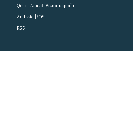
Qırım.Aqiqat. Bizim aqqında
Android | iOS
RSS
Русский
Українською
QOŞULIÑIZ!