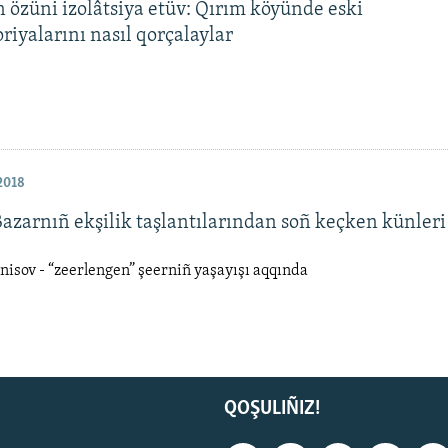
 özüni izolâtsiya etüv: Qırım köyünde eski
iyalarını nasıl qorçalaylar
2018
azarnıñ ekşilik taşlantılarından soñ keçken künleri
isov - “zeerlengen” şeerniñ yaşayışı aqqında
QOŞULIÑIZ!