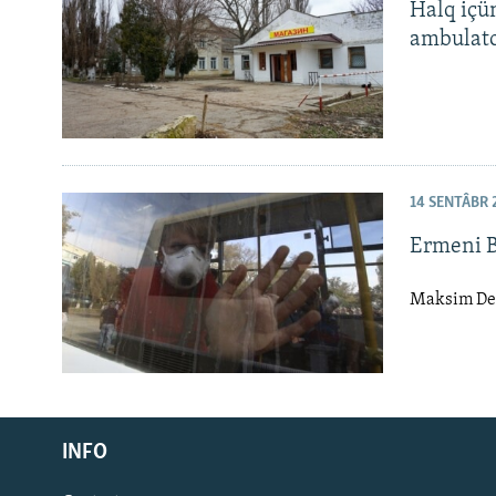
Halq içün
ambulator
14 SENTÂBR 
Ermeni B
Maksim Den
Русский
INFO
Українською