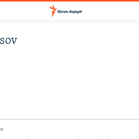
sov
20