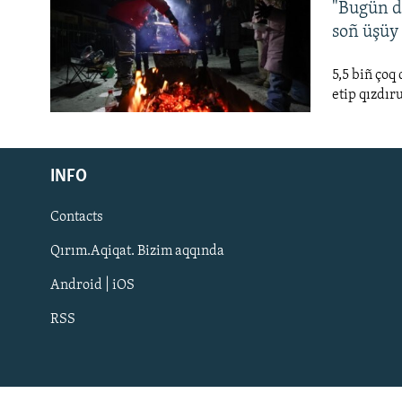
"Bugün d
soñ üşüy
5,5 biñ çoq
etip qızdır
INFO
Contacts
Qırım.Aqiqat. Bizim aqqında
Русский
Android | iOS
Українською
RSS
QOŞULIÑIZ!