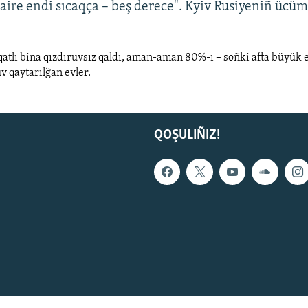
aire endi sıcaqça – beş derece". Kyiv Rusiyeniñ ücü
 qatlı bina qızdıruvsız qaldı, aman-aman 80%-ı – soñki afta büyük
uv qaytarılğan evler.
QOŞULIÑIZ!