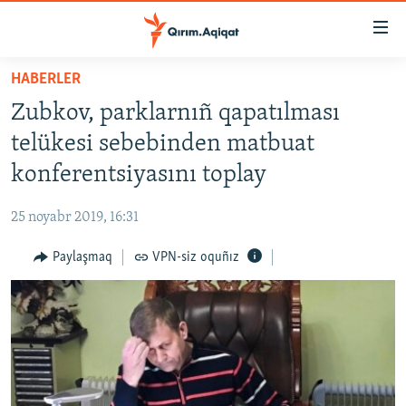
Link
açıqlığı
Esas
HABERLER
mündericege
HABERLER
Zubkov, parklarnıñ qapatılması
qaytmaq
SİYASET
Baş
telükesi sebebinden matbuat
İQTİSADİYAT
navigatsiyağa
konferentsiyasını toplay
qaytmaq
CEMİYET
Qıdıruvğa
25 noyabr 2019, 16:31
MEDENİYET
qaytmaq
Paylaşmaq
VPN-siz oquñız
İNSAN AQLARI
VİDEO
SÜRET
BLOGLAR
FİKİR