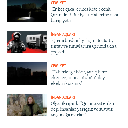
CEMİYET
"Er kes qaça, er kes kete": cenk
Qırımdaki Rusiye turistlerine nasıl
barıp yetti
İNSAN AQLARI
"Qırım birdemligi" işini toqtattı,
tintüv ve tutuvlar ise Qırımda daa
çoq oldı
CEMİYET
"Haberlerge köre, yarıq bere
ekenler, amma biz bütünley
ekektriksizmiz"
İNSAN AQLARI
Olğa Skrıpnık: "Qırım azat etilsin
dep, insanlar yarıqsız ve suvsuz
yaşamağa azırlar"