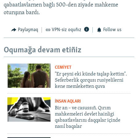
qabaatlavlarnen bağlı 500-den ziyade mahkeme
oturışına bardı.
Paylaşmaq
VPN-siz oquñız
Follow us
Oqumağa devam etiñiz
CEMİYET
"Er şeyni eki künde taşlap kettim".
Seferberlik qorqusı rusiyelilerni
kene memleketten quva
İNSAN AQLARI
Bir an – ve casussıñ. Qırım
mahkemeleri devlet hainligi
qabaatlavlarını daqqalar içinde
nasıl baqalar