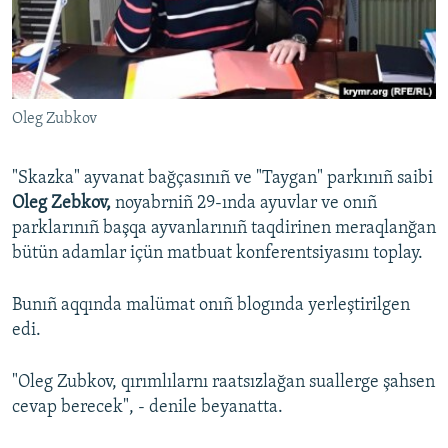
Русский
Українською
Oleg Zubkov
QOŞULIÑIZ!
"Skazka" ayvanat bağçasınıñ ve "Taygan" parkınıñ saibi
Oleg Zebkov,
noyabrniñ 29-ında ayuvlar ve onıñ
RFE/RS bütün saytları
parklarınıñ başqa ayvanlarınıñ taqdirinen meraqlanğan
bütün adamlar içün matbuat konferentsiyasını toplay.
Bunıñ aqqında malümat onıñ blogında yerleştirilgen
edi.
"Oleg Zubkov, qırımlılarnı raatsızlağan suallerge şahsen
cevap berecek", - denile beyanatta.