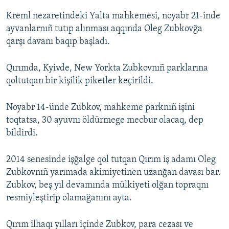
Kreml nezaretindeki Yalta mahkemesi, noyabr 21-inde
ayvanlarnıñ tutıp alınması aqqında Oleg Zubkovğa
qarşı davanı baqıp başladı.
Qırımda, Kyivde, New Yorkta Zubkovnıñ parklarına
qoltutqan bir kişilik piketler keçirildi.
Noyabr 14-ünde Zubkov, mahkeme parknıñ işini
toqtatsa, 30 ayuvnı öldürmege mecbur olacaq, dep
bildirdi.
2014 senesinde işğalge qol tutqan Qırım iş adamı Oleg
Zubkovnıñ yarımada akimiyetinen uzanğan davası bar.
Zubkov, beş yıl devamında mülkiyeti olğan topraqnı
resmiyleştirip olamağanını ayta.
Qırım ilhaqı yılları içinde Zubkov, para cezası ve