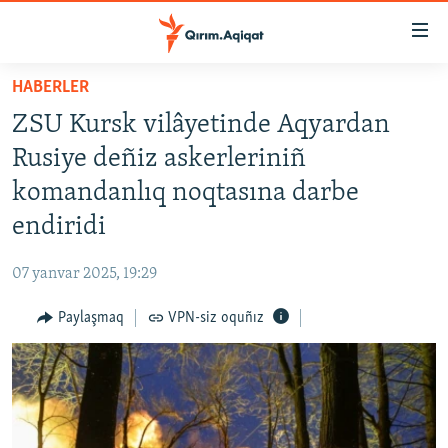
Link
açıqlığı
Esas
HABERLER
mündericege
HABERLER
ZSU Kursk vilâyetinde Aqyardan
qaytmaq
SİYASET
Baş
Rusiye deñiz askerleriniñ
İQTİSADİYAT
navigatsiyağa
komandanlıq noqtasına darbe
qaytmaq
CEMİYET
endiridi
Qıdıruvğa
MEDENİYET
qaytmaq
07 yanvar 2025, 19:29
İNSAN AQLARI
Paylaşmaq
VPN-siz oquñız
VİDEO
SÜRET
BLOGLAR
FİKİR