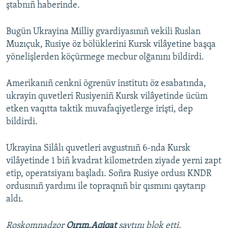
ştabnıñ haberinde.
Bugün Ukrayina Milliy gvardiyasınıñ vekili Ruslan
Muzıçuk, Rusiye öz bölüklerini Kursk vilâyetine başqa
yönelişlerden köçürmege mecbur olğanını bildirdi.
Amerikanıñ cenkni ögrenüv institutı öz esabatında,
ukrayin quvetleri Rusiyeniñ Kursk vilâyetinde ücüm
etken vaqıtta taktik muvafaqiyetlerge irişti, dep
bildirdi.
Ukrayina Silâlı quvetleri avgustnıñ 6-nda Kursk
vilâyetinde 1 biñ kvadrat kilometrden ziyade yerni zapt
etip, operatsiyanı başladı. Soñra Rusiye ordusı KNDR
ordusınıñ yardımı ile topraqnıñ bir qısmını qaytarıp
aldı.
Roskomnadzor
Qırım.Aqiqat
saytını blok etti.