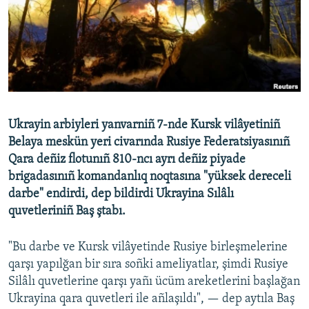
Русский
Українською
QOŞULIÑIZ!
Ukrayin arbiyleri yanvarniñ 7-nde Kursk vilâyetiniñ
Belaya meskün yeri civarında Rusiye Federatsiyasınıñ
RFE/RS bütün saytları
Qara deñiz flotunıñ 810-ncı ayrı deñiz piyade
brigadasınıñ komandanlıq noqtasına "yüksek dereceli
darbe" endirdi, dep bildirdi Ukrayina Sılâlı
quvetleriniñ Baş ştabı.
"Bu darbe ve Kursk vilâyetinde Rusiye birleşmelerine
qarşı yapılğan bir sıra soñki ameliyatlar, şimdi Rusiye
Silâlı quvetlerine qarşı yañı ücüm areketlerini başlağan
Ukrayina qara quvetleri ile añlaşıldı", — dep aytıla Baş