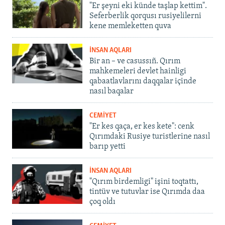
"Er şeyni eki künde taşlap kettim".
Seferberlik qorqusı rusiyelilerni
kene memleketten quva
İNSAN AQLARI
Bir an – ve casussıñ. Qırım
mahkemeleri devlet hainligi
qabaatlavlarını daqqalar içinde
nasıl baqalar
CEMİYET
"Er kes qaça, er kes kete": cenk
Qırımdaki Rusiye turistlerine nasıl
barıp yetti
İNSAN AQLARI
"Qırım birdemligi" işini toqtattı,
tintüv ve tutuvlar ise Qırımda daa
çoq oldı