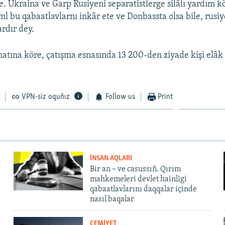
e. Ukraina ve Ğarp Rusiyeni separatistlerge silâlı yardım 
l bu qabaatlavlarnı inkâr ete ve Donbassta olsa bile, rusiy
ardır dey.
ına köre, çatışma esnasında 13 200-den ziyade kişi elâk 
VPN-siz oquñız
Follow us
Print
İNSAN AQLARI
Bir an – ve casussıñ. Qırım
mahkemeleri devlet hainligi
qabaatlavlarını daqqalar içinde
nasıl baqalar
CEMİYET