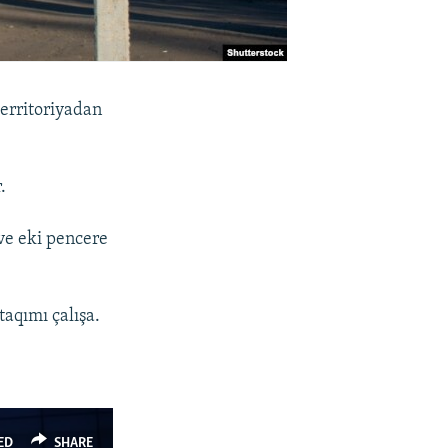
territoriyadan
.
ve eki pencere
taqımı çalışa.
ED
SHARE