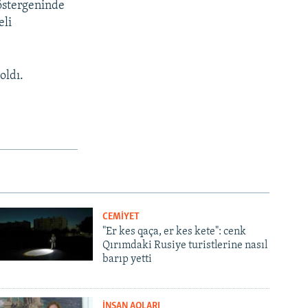
köstergeninde
eli
oldı.
px
width
CEMİYET
"Er kes qaça, er kes kete": cenk
Qırımdaki Rusiye turistlerine nasıl
barıp yetti
İNSAN AQLARI