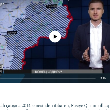
qat
No media source currently available
5:20
EMBED
lâlı çatışma 2014 senesinden itibaren, Rusiye Qırımnı ilha