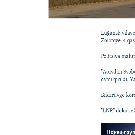
Luğansk vilaye
Zolotoye-4 qas
Politsiya malü
"Atuvdan Svobo
camı qırıldı. Y
Bildirüvge kör
"LNR" dekabr 2