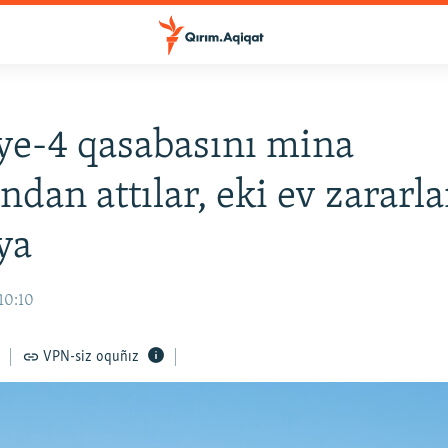
ye-4 qasabasını mina
ndan attılar, eki ev zararla
ya
10:10
VPN-siz oquñız