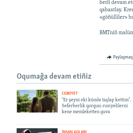
berli devam et
qabaatlay. Krem
«göñülliler» b
BMTniñ malümat
Paylaşmaq
Oqumağa devam etiñiz
CEMİYET
"Er şeyni eki künde taşlap kettim".
Seferberlik qorqusı rusiyelilerni
kene memleketten quva
İNSAN AQLARI