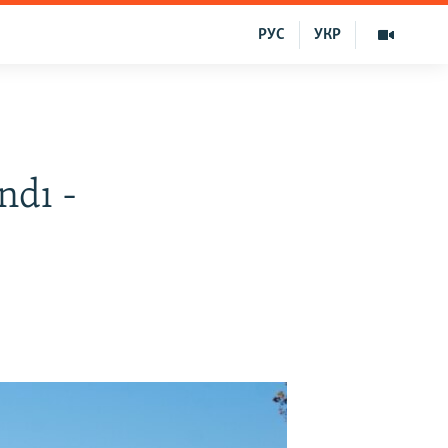
РУС
УКР
ndı -