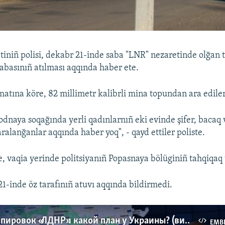
tiniñ polisi, dekabr 21-inde saba "LNR" nezaretinde olğan 
abasınıñ atılması aqqında haber ete.
matına köre, 82 millimetr kalibrli mina topundan ara ediler
dnaya soqağında yerli qadınlarnıñ eki evinde şifer, bacaq 
aralanğanlar aqqında haber yoq", - qayd ettiler poliste.
e, vaqia yerinde politsiyanıñ Popasnaya bölüginiñ tahqiqaq 
1-inde öz tarafınıñ atuvı aqqında bildirmedi.
Конец группировок «ЛДНР»: какой план у Украины? (видео)
EMB