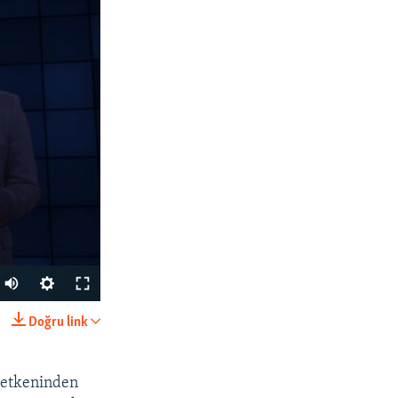
Doğru link
SHARE
q etkeninden