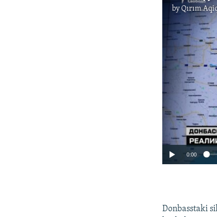
by
Qırım.Aqi
0:00
Donbasstaki si