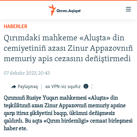
Link
açıqlığı
Esas
HABERLER
mündericege
HABERLER
Qırımdaki mahkeme «Aluşta» din
qaytmaq
SİYASET
Baş
cemiyetiniñ azası Zinur Appazovnıñ
İQTİSADİYAT
navigatsiyağa
memuriy apis cezasını deñiştirmedi
qaytmaq
CEMİYET
Qıdıruvğa
07 dekabr 2023, 20:43
MEDENİYET
qaytmaq
Paylaşmaq
VPN-siz oquñız
İNSAN AQLARI
Qırımnıñ Rusiye Yuqarı mahkemesi «Aluşta» din
VİDEO
teşkilâtınıñ azası Zinur Appazovnıñ memuriy apsine
SÜRET
qarşı itiraz şikâyetini baqıp, ükümni deñişmesiz
BLOGLAR
qaldırdı. Bu aqta
«
Qırım birdemligi
»
cemaat birleşmesi
haber ete.
FİKİR