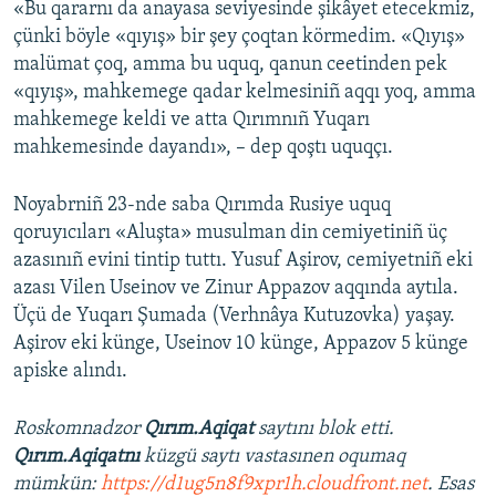
«Bu qararnı da anayasa seviyesinde şikâyet etecekmiz,
çünki böyle «qıyış» bir şey çoqtan körmedim. «Qıyış»
malümat çoq, amma bu uquq, qanun ceetinden pek
«qıyış», mahkemege qadar kelmesiniñ aqqı yoq, amma
mahkemege keldi ve atta Qırımnıñ Yuqarı
mahkemesinde dayandı», – dep qoştı uquqçı.
Noyabrniñ 23-nde saba Qırımda Rusiye uquq
qoruyıcıları «Aluşta» musulman din cemiyetiniñ üç
azasınıñ evini tintip tuttı. Yusuf Aşirov, cemiyetniñ eki
azası Vilen Useinov ve Zinur Appazov aqqında aytıla.
Üçü de Yuqarı Şumada (Verhnâya Kutuzovka) yaşay.
Aşirov eki künge, Useinov 10 künge, Appazov 5 künge
apiske alındı.
Roskomnadzor
Qırım.Aqiqat
saytını blok etti.
Qırım.Aqiqatnı
küzgü saytı vastasınen oqumaq
mümkün:
https://d1ug5n8f9xpr1h.cloudfront.net
. Esas