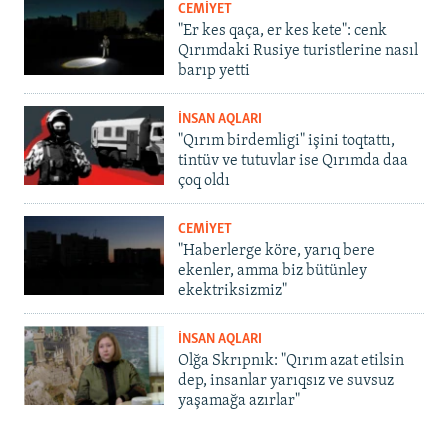
CEMİYET
"Er kes qaça, er kes kete": cenk
Qırımdaki Rusiye turistlerine nasıl
barıp yetti
İNSAN AQLARI
"Qırım birdemligi" işini toqtattı,
tintüv ve tutuvlar ise Qırımda daa
çoq oldı
CEMİYET
"Haberlerge köre, yarıq bere
ekenler, amma biz bütünley
ekektriksizmiz"
İNSAN AQLARI
Olğa Skrıpnık: "Qırım azat etilsin
dep, insanlar yarıqsız ve suvsuz
yaşamağa azırlar"