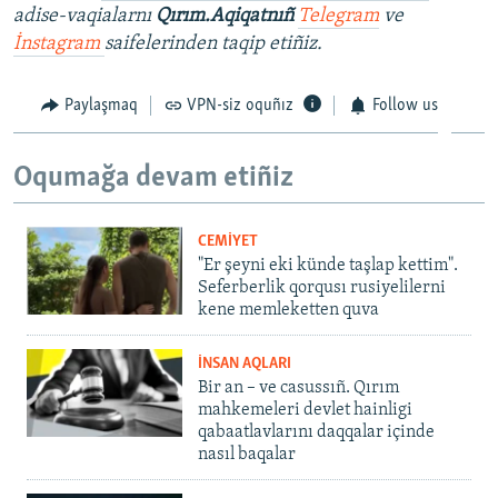
adise-vaqialarnı
Qırım.Aqiqatnıñ
Telegram
ve
İnstagram
saifelerinden taqip etiñiz.
Paylaşmaq
VPN-siz oquñız
Follow us
Oqumağa devam etiñiz
CEMİYET
"Er şeyni eki künde taşlap kettim".
Seferberlik qorqusı rusiyelilerni
kene memleketten quva
İNSAN AQLARI
Bir an – ve casussıñ. Qırım
mahkemeleri devlet hainligi
qabaatlavlarını daqqalar içinde
nasıl baqalar