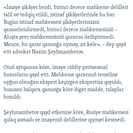
«İmaye şikâyet berdi, birinci derece mahkeme delilleri
Русский
talil ve tedqiq etildi, istinaf şikâyetlerinde bu bar.
Українською
Bugün istinaf mahkemesi şikâyetlerimizni
qanaatlendirmedi, birinci derece mahkemesiniñ –
Aluşta şeer mahkemesiniñ qararını deñiştirmedi.
QOŞULIÑIZ!
Mence, bu qarar qanunğa uymay, zıt kele», – dep qayd
etti advokat Nazim Şeyhmambetov.
RFE/RS bütün saytları
Onıñ aytqanına köre, imaye ciddiy protsessual
bozuvlarnı qayd etti. Mahkeme qararınıñ temeline
uyğun olmağan ekspert keçirgen ekspertiza qoyuldı,
hususan halqara qanunğa köre diger madde, talaplar
bozuldı.
Şeyhmambetov qayd etkenine köre, Rusiye mahkemesi
qulaq asmadı ve imayeniñ delillerine qıymet kesmedi.