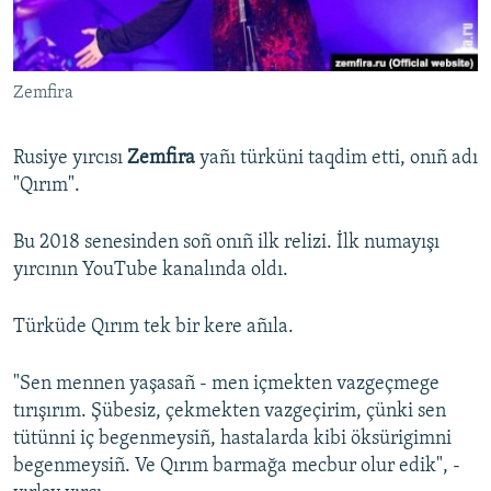
Русский
Українською
Zemfira
QOŞULIÑIZ!
Rusiye yırcısı
Zemfira
yañı türküni taqdim etti, onıñ adı
"Qırım".
RFE/RS bütün saytları
Bu 2018 senesinden soñ onıñ ilk relizi. İlk numayışı
yırcının YouTube kanalında oldı.
Türküde Qırım tek bir kere añıla.
"Sen mennen yaşasañ - men içmekten vazgeçmege
tırışırım. Şübesiz, çekmekten vazgeçirim, çünki sen
tütünni iç begenmeysiñ, hastalarda kibi öksürigimni
begenmeysiñ. Ve Qırım barmağa mecbur olur edik", -