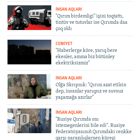
İNSAN AQLARI
"Qırım birdemligi" işini toqtattı,
tintüv ve tutuvlar ise Qırımda daa
çoq oldı
CEMİYET
"Haberlerge köre, yarıq bere
ekenler, amma biz bütünley
ekektriksizmiz"
İNSAN AQLARI
Olğa Skrıpnık: "Qırım azat etilsin
dep, insanlar yarıqsız ve suvsuz
yaşamağa azırlar"
İNSAN AQLARI
"Rusiye Qırımda onı
istemegenlerini bile edi". Rusiye
Federatsiyasınıñ Qırımdaki cenkke
qarşı narazılıqlarnen küreşi