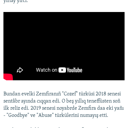
yırlay yırcı.
Bundan evelki Zemfiranıñ "Cozef" türküsi 2018 senesi
sentâbr ayında cıqqan edi. O beş yıllıq teneffüsten soñ
ilk reliz edi. 2019 senesi noyabrde Zemfira daa eki yañı
- "Goodbye" ve "Abuse" türkülerini numayış etti.