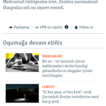
Matbuatnıñ bildirgenine köre, Zemfira yarımadanıñ
ilhaqından soñ onı ziyaret etmedi.
Paylaşmaq
VPN-siz oquñız
Follow us
Oqumağa devam etiñiz
İNSAN AQLARI
Bir an – ve casussıñ. Qırım
mahkemeleri devlet hainligi
qabaatlavlarını daqqalar içinde
nasıl baqalar
CEMİYET
"Er kes qaça, er kes kete": cenk
Qırımdaki Rusiye turistlerine nasıl
barıp yetti