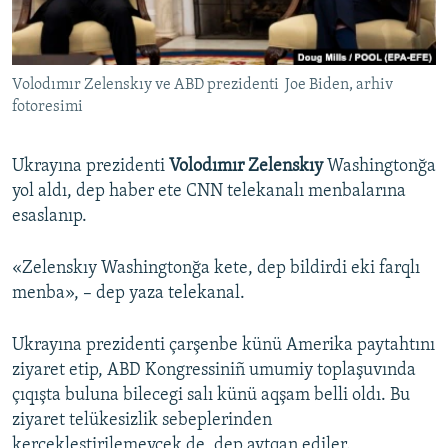
Русский
Українською
Volodımır Zelenskıy ve ABD prezidenti Joe Biden, arhiv
fotoresimi
QOŞULIÑIZ!
Ukrayına prezidenti
Volodımır Zelenskıy
Washingtonğa
yol aldı, dep haber ete CNN telekanalı menbalarına
esaslanıp.
RFE/RS bütün saytları
«Zelenskıy Washingtonğa kete, dep bildirdi eki farqlı
menba», – dep yaza telekanal.
Ukrayına prezidenti çarşenbe künü Amerika paytahtını
ziyaret etip, ABD Kongressiniñ umumiy toplaşuvında
çıqışta buluna bilecegi salı künü aqşam belli oldı. Bu
ziyaret telükesizlik sebeplerinden
kerçekleştirilemeycek de, dep aytqan ediler.