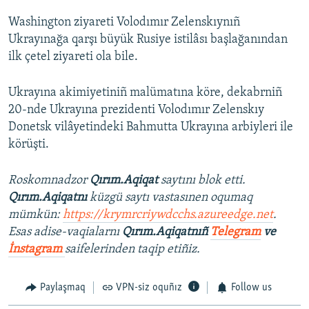
Washington ziyareti Volodımır Zelenskıynıñ
Ukrayınağa qarşı büyük Rusiye istilâsı başlağanından
ilk çetel ziyareti ola bile.
Ukrayına akimiyetiniñ malümatına köre, dekabrniñ
20-nde Ukrayına prezidenti Volodımır Zelenskıy
Donetsk vilâyetindeki Bahmutta Ukrayına arbiyleri ile
körüşti.
Roskomnadzor
Qırım.Aqiqat
saytını blok etti.
Qırım.Aqiqatnı
küzgü saytı vastasınen oqumaq
mümkün:
https://krymrcriywdcchs.azureedge.net
.
Esas adise-vaqialarnı
Qırım.Aqiqatnıñ
Telegram
ve
İnstagram
saifelerinden taqip etiñiz.
Paylaşmaq
VPN-siz oquñız
Follow us