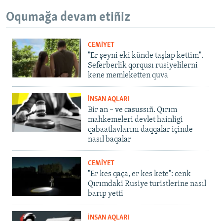
Oqumağa devam etiñiz
CEMİYET
"Er şeyni eki künde taşlap kettim".
Seferberlik qorqusı rusiyelilerni
kene memleketten quva
İNSAN AQLARI
Bir an – ve casussıñ. Qırım
mahkemeleri devlet hainligi
qabaatlavlarını daqqalar içinde
nasıl baqalar
CEMİYET
"Er kes qaça, er kes kete": cenk
Qırımdaki Rusiye turistlerine nasıl
barıp yetti
İNSAN AQLARI