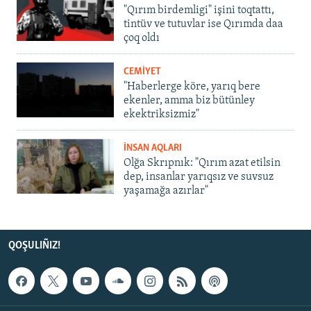
"Qırım birdemligi" işini toqtattı,
tintüv ve tutuvlar ise Qırımda daa
çoq oldı
CEMİYET
"Haberlerge köre, yarıq bere
ekenler, amma biz bütünley
ekektriksizmiz"
İNSAN AQLARI
Olğa Skrıpnık: "Qırım azat etilsin
dep, insanlar yarıqsız ve suvsuz
yaşamağa azırlar"
QOŞULIÑIZ!