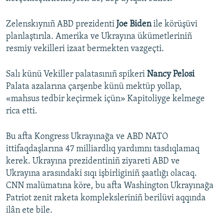
Zelenskıynıñ ABD prezidenti
Joe Biden
ile körüşüvi
planlaştırıla. Amerika ve Ukrayına ükümetleriniñ
resmiy vekilleri izaat bermekten vazgeçti.
Salı künü Vekiller palatasınıñ spikeri
Nancy Pelosi
Palata azalarına çarşenbe künü mektüp yollap,
«mahsus tedbir keçirmek içün» Kapitoliyge kelmege
rica etti.
Bu afta Kongress Ukrayınağa ve ABD NATO
ittifaqdaşlarına 47 milliardlıq yardımnı tasdıqlamaq
kerek. Ukrayına prezidentiniñ ziyareti ABD ve
Ukrayına arasındaki sıqı işbirliginiñ şaatlığı olacaq.
CNN malümatına köre, bu afta Washington Ukrayınağa
Patriot zenit raketa kompleksleriniñ berilüvi aqqında
ilân ete bile.