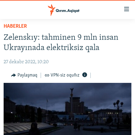
Link
açıqlığı
Esas
HABERLER
mündericege
HABERLER
Zelenskıy: tahminen 9 mln insan
qaytmaq
SİYASET
Baş
Ukrayınada elektriksiz qala
İQTİSADİYAT
navigatsiyağa
qaytmaq
27 dekabr 2022, 10:20
CEMİYET
Qıdıruvğa
MEDENİYET
Paylaşmaq
VPN-siz oquñız
qaytmaq
İNSAN AQLARI
VİDEO
SÜRET
BLOGLAR
FİKİR