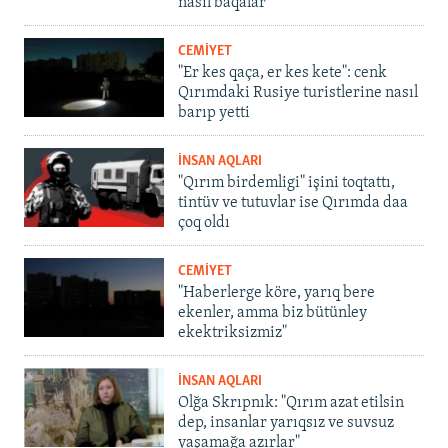
nasıl baqalar
CEMİYET
"Er kes qaça, er kes kete": cenk
Qırımdaki Rusiye turistlerine nasıl
barıp yetti
İNSAN AQLARI
"Qırım birdemligi" işini toqtattı,
tintüv ve tutuvlar ise Qırımda daa
çoq oldı
CEMİYET
"Haberlerge köre, yarıq bere
ekenler, amma biz bütünley
ekektriksizmiz"
İNSAN AQLARI
Olğa Skrıpnık: "Qırım azat etilsin
dep, insanlar yarıqsız ve suvsuz
yaşamağa azırlar"