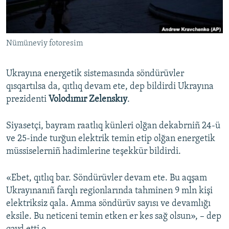
Русский
Українською
Nümüneviy fotoresim
QOŞULIÑIZ!
Ukrayına energetik sistemasında söndürüvler
qısqartılsa da, qıtlıq devam ete, dep bildirdi Ukrayına
prezidenti
Volodımır Zelenskıy
.
RFE/RS bütün saytları
Siyasetçi, bayram raatlıq künleri olğan dekabrniñ 24-ü
ve 25-inde turğun elektrik temin etip olğan energetik
müssiselerniñ hadimlerine teşekkür bildirdi.
«Ebet, qıtlıq bar. Söndürüvler devam ete. Bu aqşam
Ukrayınanıñ farqlı regionlarında tahminen 9 mln kişi
elektriksiz qala. Amma söndürüv sayısı ve devamlığı
eksile. Bu neticeni temin etken er kes sağ olsun», – dep