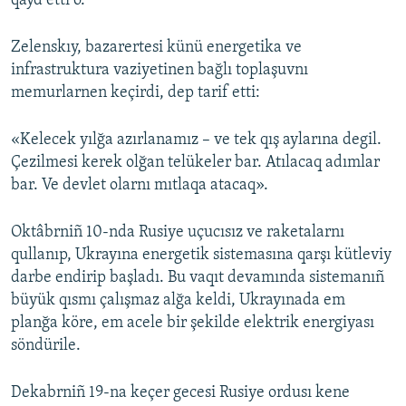
qayd etti o.
Zelenskıy, bazarertesi künü energetika ve
infrastruktura vaziyetinen bağlı toplaşuvnı
memurlarnen keçirdi, dep tarif etti:
«Kelecek yılğa azırlanamız – ve tek qış aylarına degil.
Çezilmesi kerek olğan telükeler bar. Atılacaq adımlar
bar. Ve devlet olarnı mıtlaqa atacaq».
Oktâbrniñ 10-nda Rusiye uçucısız ve raketalarnı
qullanıp, Ukrayına energetik sistemasına qarşı kütleviy
darbe endirip başladı. Bu vaqıt devamında sistemanıñ
büyük qısmı çalışmaz alğa keldi, Ukrayınada em
planğa köre, em acele bir şekilde elektrik energiyası
söndürile.
Dekabrniñ 19-na keçer gecesi Rusiye ordusı kene