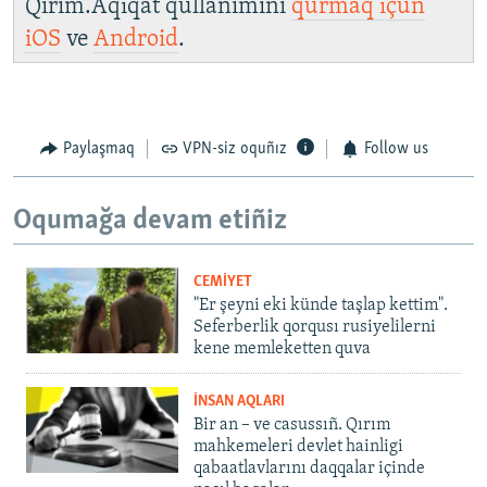
Qırım.Aqiqat qullanımını
qurmaq içün
iOS
ve
Android
.
Paylaşmaq
VPN-siz oquñız
Follow us
Oqumağa devam etiñiz
CEMİYET
"Er şeyni eki künde taşlap kettim".
Seferberlik qorqusı rusiyelilerni
kene memleketten quva
İNSAN AQLARI
Bir an – ve casussıñ. Qırım
mahkemeleri devlet hainligi
qabaatlavlarını daqqalar içinde