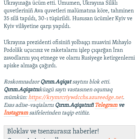
Ukrayınağa ücüm etti. Umumen, Ukrayına Silâlı
quvetleriniñ Ava quvetleri malümatına köre, tahminen
35 silâ tapıldı, 30-ı tüşürildi. Hususan ücümler Kyiv ve
Kyiv vilâyetine qarşı yapıldı.
Ukrayına prezidenti ofisiniñ yolbaşçı muavini Mıhaylo
Podolâk uçucısız ve raketalarnı işlep çıqarğan İran
zavodlarını yoq etmege ve olarnı Rusiyege ketirgenlerni
apiske almağa çağırdı.
Roskomnadzor
Qırım.Aqiqat
saytını blok etti.
Qırım.Aqiqatnı
küzgü saytı vastasınen oqumaq
mümkün:
https://krymrcriywdcchs.azureedge.net
.
Esas adise-vaqialarnı
Qırım.Aqiqatnıñ
Telegram
ve
İnstagram
saifelerinden taqip etiñiz.
Bloklav ve tsenzurasız haberler!