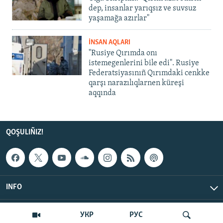
dep, insanlar yarıqsız ve suvsuz
yaşamağa azırlar"
İNSAN AQLARI
"Rusiye Qırımda onı
istemegenlerini bile edi". Rusiye
Federatsiyasınıñ Qırımdaki cenkke
qarşı narazılıqlarnen küreşi
aqqında
QOŞULIÑIZ!
INFO
© Qırım.Aqiqat, 2026 | All Rights Reserved.
УКР
РУС