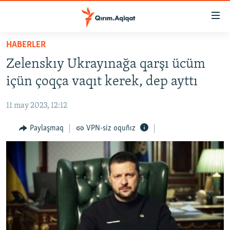
Link
açıqlığı
Esas
HABERLER
mündericege
HABERLER
Zelenskıy Ukrayınağa qarşı ücüm
qaytmaq
SİYASET
Baş
içün çoqça vaqıt kerek, dep ayttı
İQTİSADİYAT
navigatsiyağa
qaytmaq
11 may 2023, 12:12
CEMİYET
Qıdıruvğa
MEDENİYET
Paylaşmaq
VPN-siz oquñız
qaytmaq
İNSAN AQLARI
VİDEO
SÜRET
BLOGLAR
FİKİR