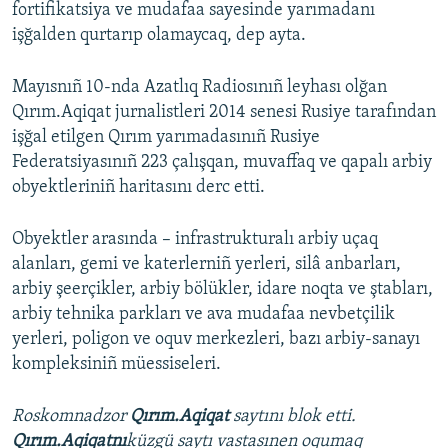
fortifikatsiya ve mudafaa sayesinde yarımadanı
işğalden qurtarıp olamaycaq, dep ayta.
Mayısnıñ 10-nda Azatlıq Radiosınıñ leyhası olğan
Qırım.Aqiqat jurnalistleri 2014 senesi Rusiye tarafından
işğal etilgen Qırım yarımadasınıñ Rusiye
Federatsiyasınıñ 223 çalışqan, muvaffaq ve qapalı arbiy
obyektleriniñ haritasını derc etti.
Obyektler arasında – infrastrukturalı arbiy uçaq
alanları, gemi ve katerlerniñ yerleri, silâ anbarları,
arbiy şeerçikler, arbiy bölükler, idare noqta ve ştabları,
arbiy tehnika parkları ve ava mudafaa nevbetçilik
yerleri, poligon ve oquv merkezleri, bazı arbiy-sanayı
kompleksiniñ müessiseleri.
Roskomnadzor
Qırım.Aqiqat
saytını blok etti.
Qırım.Aqiqatnı
küzgü saytı vastasınen oqumaq