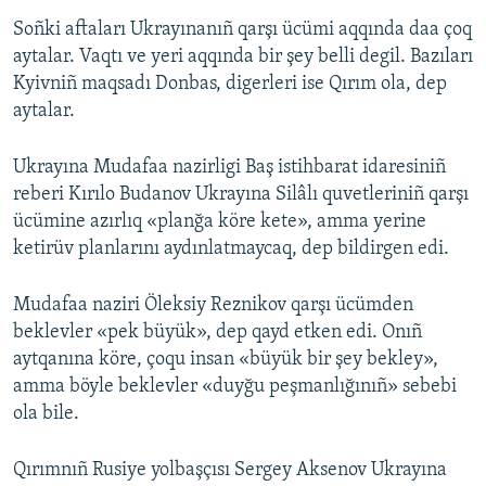
Soñki aftaları Ukrayınanıñ qarşı ücümi aqqında daa çoq
aytalar. Vaqtı ve yeri aqqında bir şey belli degil. Bazıları
Kyivniñ maqsadı Donbas, digerleri ise Qırım ola, dep
aytalar.
Ukrayına Mudafaa nazirligi Baş istihbarat idaresiniñ
reberi Kırılo Budanov Ukrayına Silâlı quvetleriniñ qarşı
ücümine azırlıq «planğa köre kete», amma yerine
ketirüv planlarını aydınlatmaycaq, dep bildirgen edi.
Mudafaa naziri Öleksiy Reznikov qarşı ücümden
beklevler «pek büyük», dep qayd etken edi. Onıñ
aytqanına köre, çoqu insan «büyük bir şey bekley»,
amma böyle beklevler «duyğu peşmanlığınıñ» sebebi
ola bile.
Qırımnıñ Rusiye yolbaşçısı Sergey Aksenov Ukrayına