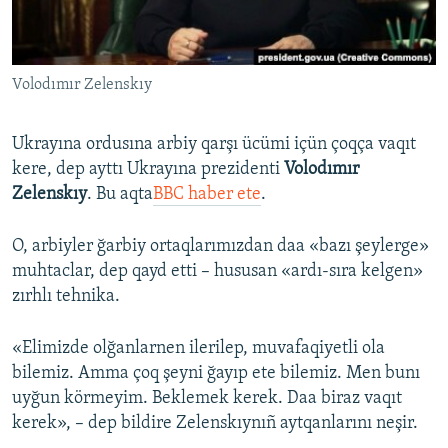
Русский
Українською
Volodımır Zelenskıy
QOŞULIÑIZ!
Ukrayına ordusına arbiy qarşı ücümi içün çoqça vaqıt
kere, dep ayttı Ukrayına prezidenti
Volodımır
Zelenskıy
. Bu aqta
BBC haber ete
.
RFE/RS bütün saytları
O, arbiyler ğarbiy ortaqlarımızdan daa «bazı şeylerge»
muhtaclar, dep qayd etti – hususan «ardı-sıra kelgen»
zırhlı tehnika.
«Elimizde olğanlarnen ilerilep, muvafaqiyetli ola
bilemiz. Amma çoq şeyni ğayıp ete bilemiz. Men bunı
uyğun körmeyim. Beklemek kerek. Daa biraz vaqıt
kerek», – dep bildire Zelenskıynıñ aytqanlarını neşir.