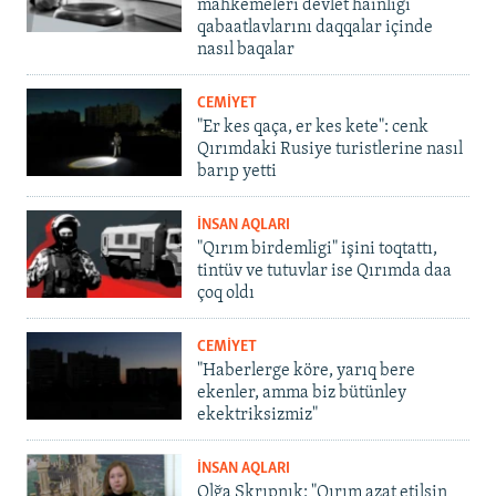
mahkemeleri devlet hainligi
qabaatlavlarını daqqalar içinde
nasıl baqalar
CEMİYET
"Er kes qaça, er kes kete": cenk
Qırımdaki Rusiye turistlerine nasıl
barıp yetti
İNSAN AQLARI
"Qırım birdemligi" işini toqtattı,
tintüv ve tutuvlar ise Qırımda daa
çoq oldı
CEMİYET
"Haberlerge köre, yarıq bere
ekenler, amma biz bütünley
ekektriksizmiz"
İNSAN AQLARI
Olğa Skrıpnık: "Qırım azat etilsin