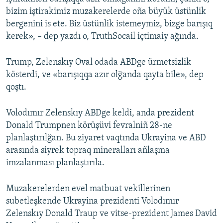
bizim iştirakimiz muzakerelerde oña büyük üstünlik
bergenini is ete. Biz üstünlik istemeymiz, bizge barışıq
kerek», – dep yazdı o, TruthSocail içtimaiy ağında.
Trump, Zelenskıy Oval odada ABDge ürmetsizlik
kösterdi, ve «barışıqqa azır olğanda qayta bile», dep
qoştı.
Volodımır Zelenskıy ABDge keldi, anda prezident
Donald Trumpnen körüşüvi fevralniñ 28-ne
planlaştırılğan. Bu ziyaret vaqtında Ukrayina ve ABD
arasında siyrek topraq mineralları añlaşma
imzalanması planlaştırıla.
Muzakerelerden evel matbuat vekillerinen
subetleşkende Ukrayina prezidenti Volodımır
Zelenskıy Donald Traup ve vitse-prezident James David