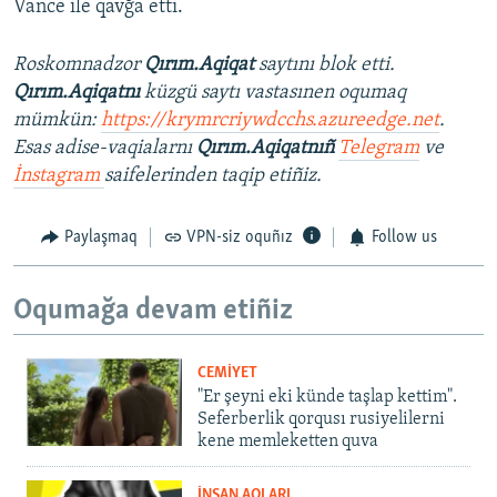
Vance ile qavğa etti.
Roskomnadzor
Qırım.Aqiqat
saytını blok etti.
Qırım.Aqiqatnı
küzgü saytı vastasınen oqumaq
mümkün:
https://krymrcriywdcchs.azureedge.net
.
Esas adise-vaqialarnı
Qırım.Aqiqatnıñ
Telegram
ve
İnstagram
saifelerinden taqip etiñiz.
Paylaşmaq
VPN-siz oquñız
Follow us
Oqumağa devam etiñiz
CEMİYET
"Er şeyni eki künde taşlap kettim".
Seferberlik qorqusı rusiyelilerni
kene memleketten quva
İNSAN AQLARI