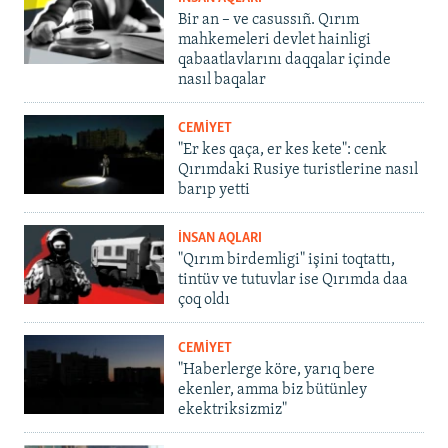
Bir an – ve casussıñ. Qırım
mahkemeleri devlet hainligi
qabaatlavlarını daqqalar içinde
nasıl baqalar
CEMİYET
"Er kes qaça, er kes kete": cenk
Qırımdaki Rusiye turistlerine nasıl
barıp yetti
İNSAN AQLARI
"Qırım birdemligi" işini toqtattı,
tintüv ve tutuvlar ise Qırımda daa
çoq oldı
CEMİYET
"Haberlerge köre, yarıq bere
ekenler, amma biz bütünley
ekektriksizmiz"