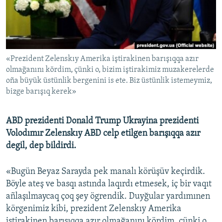
Русский
Українською
«Prezident Zelenskıy Amerika iştirakinen barışıqqa azır
QOŞULIÑIZ!
olmağanını kördim, çünki o, bizim iştirakimiz muzakerelerde
oña büyük üstünlik bergenini is ete. Biz üstünlik istemeymiz,
bizge barışıq kerek»
RFE/RS bütün saytları
ABD prezidenti Donald Trump Ukrayina prezidenti
Volodımır Zelenskıy ABD celp etilgen barışıqqa azır
degil, dep bildirdi.
«Bugün Beyaz Sarayda pek manalı körüşüv keçirdik.
Böyle ateş ve basqı astında laqırdı etmesek, iç bir vaqıt
añlaşılmaycaq çoq şey ögrendik. Duyğular yardımınen
körgenimiz kibi, prezident Zelenskıy Amerika
iştirakinen barışıqqa azır olmağanını kördim, çünki o,