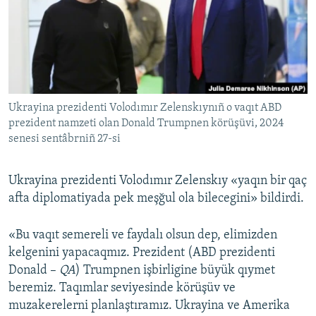
Русский
Українською
QOŞULIÑIZ!
Ukrayina prezidenti Volodımır Zelenskıynıñ o vaqıt ABD
prezident namzeti olan Donald Trumpnen körüşüvi, 2024
senesi sentâbrniñ 27-si
RFE/RS bütün saytları
Ukrayina prezidenti Volodımır Zelenskıy «yaqın bir qaç
afta diplomatiyada pek meşğul ola bilecegini» bildirdi.
«Bu vaqıt semereli ve faydalı olsun dep, elimizden
kelgenini yapacaqmız. Prezident (ABD prezidenti
Donald –
QA
) Trumpnen işbirligine büyük qıymet
beremiz. Taqımlar seviyesinde körüşüv ve
muzakerelerni planlaştıramız. Ukrayina ve Amerika