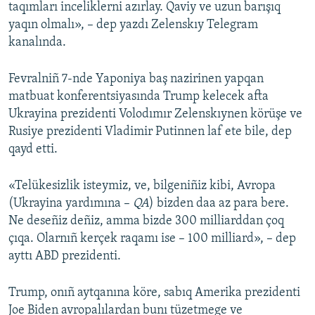
taqımları inceliklerni azırlay. Qaviy ve uzun barışıq
yaqın olmalı», – dep yazdı Zelenskıy Telegram
kanalında.
Fevralniñ 7-nde Yaponiya baş nazirinen yapqan
matbuat konferentsiyasında Trump kelecek afta
Ukrayina prezidenti Volodımır Zelenskıynen körüşe ve
Rusiye prezidenti Vladimir Putinnen laf ete bile, dep
qayd etti.
«Telükesizlik isteymiz, ve, bilgeniñiz kibi, Avropa
(Ukrayina yardımına –
QA
) bizden daa az para bere.
Ne deseñiz deñiz, amma bizde 300 milliarddan çoq
çıqa. Olarnıñ kerçek raqamı ise – 100 milliard», – dep
ayttı ABD prezidenti.
Trump, onıñ aytqanına köre, sabıq Amerika prezidenti
Joe Biden avropalılardan bunı tüzetmege ve