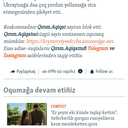
Ukrayinağa daa çoq yardım yollamağa rica
etmegeninden şikâyet etti.
Roskomnadzor
Qırım.Aqiqat
saytını blok etti.
Qırım.Aqiqatnı
küzgü saytı vastasınen oqumaq
mümkün:
https://krymrcriywdcchs.azureedge.net
.
Esas adise-vaqialarnı
Qırım.Aqiqatnıñ
Telegram
ve
İnstagram
saifelerinden taqip etiñiz.
Paylaşmaq
VPN-siz oquñız
Follow us
Oqumağa devam etiñiz
CEMİYET
"Er şeyni eki künde taşlap kettim".
Seferberlik qorqusı rusiyelilerni
kene memleketten quva