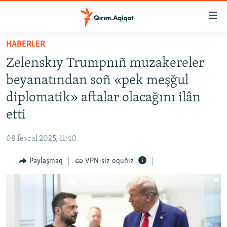
Link
açıqlığı
Esas
HABERLER
mündericege
HABERLER
Zelenskıy Trumpnıñ muzakereler
qaytmaq
SİYASET
Baş
beyanatından soñ «pek meşğul
İQTİSADİYAT
navigatsiyağa
diplomatik» aftalar olacağını ilân
qaytmaq
CEMİYET
etti
Qıdıruvğa
MEDENİYET
qaytmaq
08 fevral 2025, 11:40
İNSAN AQLARI
Paylaşmaq
VPN-siz oquñız
VİDEO
SÜRET
BLOGLAR
FİKİR