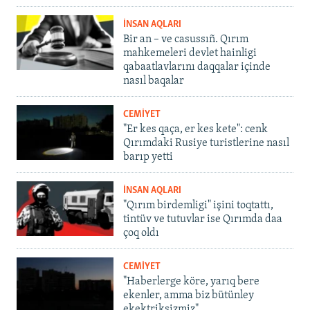
İNSAN AQLARI
Bir an – ve casussıñ. Qırım
mahkemeleri devlet hainligi
qabaatlavlarını daqqalar içinde
nasıl baqalar
CEMİYET
"Er kes qaça, er kes kete": cenk
Qırımdaki Rusiye turistlerine nasıl
barıp yetti
İNSAN AQLARI
"Qırım birdemligi" işini toqtattı,
tintüv ve tutuvlar ise Qırımda daa
çoq oldı
CEMİYET
"Haberlerge köre, yarıq bere
ekenler, amma biz bütünley
ekektriksizmiz"