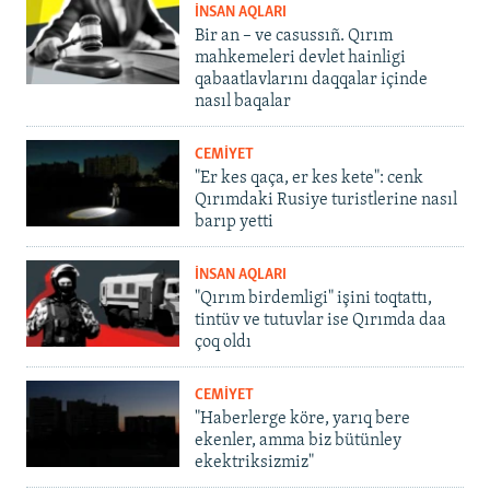
İNSAN AQLARI
Bir an – ve casussıñ. Qırım
mahkemeleri devlet hainligi
qabaatlavlarını daqqalar içinde
nasıl baqalar
CEMİYET
"Er kes qaça, er kes kete": cenk
Qırımdaki Rusiye turistlerine nasıl
barıp yetti
İNSAN AQLARI
"Qırım birdemligi" işini toqtattı,
tintüv ve tutuvlar ise Qırımda daa
çoq oldı
CEMİYET
"Haberlerge köre, yarıq bere
ekenler, amma biz bütünley
ekektriksizmiz"