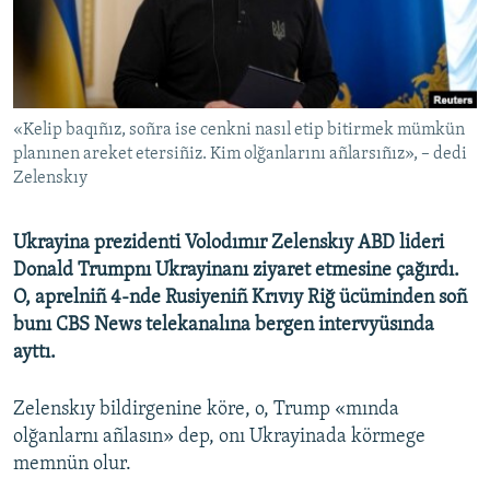
Русский
Українською
«Kelip baqıñız, soñra ise cenkni nasıl etip bitirmek mümkün
QOŞULIÑIZ!
planınen areket etersiñiz. Kim olğanlarını añlarsıñız», – dedi
Zelenskıy
RFE/RS bütün saytları
Ukrayina prezidenti Volodımır Zelenskıy ABD lideri
Donald Trumpnı Ukrayinanı ziyaret etmesine çağırdı.
O, aprelniñ 4-nde Rusiyeniñ Krıvıy Riğ ücüminden soñ
bunı CBS News telekanalına bergen intervyüsında
ayttı.
Zelenskıy bildirgenine köre, o, Trump «mında
olğanlarnı añlasın» dep, onı Ukrayinada körmege
memnün olur.