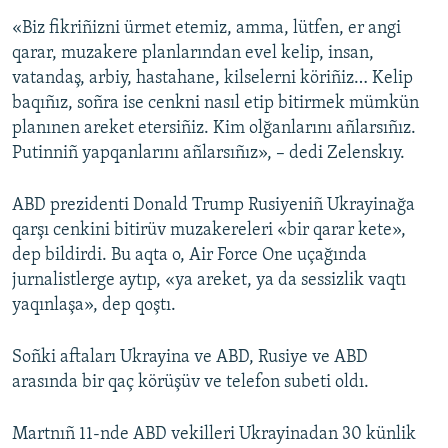
«Biz fikriñizni ürmet etemiz, amma, lütfen, er angi
qarar, muzakere planlarından evel kelip, insan,
vatandaş, arbiy, hastahane, kilselerni köriñiz… Kelip
baqıñız, soñra ise cenkni nasıl etip bitirmek mümkün
planınen areket etersiñiz. Kim olğanlarını añlarsıñız.
Putinniñ yapqanlarını añlarsıñız», – dedi Zelenskıy.
ABD prezidenti Donald Trump Rusiyeniñ Ukrayinağa
qarşı cenkini bitirüv muzakereleri «bir qarar kete»,
dep bildirdi. Bu aqta o, Air Force One uçağında
jurnalistlerge aytıp, «ya areket, ya da sessizlik vaqtı
yaqınlaşa», dep qoştı.
Soñki aftaları Ukrayina ve ABD, Rusiye ve ABD
arasında bir qaç körüşüv ve telefon subeti oldı.
Martnıñ 11-nde ABD vekilleri Ukrayinadan 30 künlik