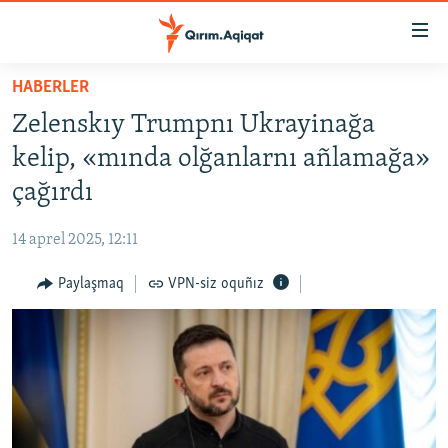
Link
açıqlığı
Esas
HABERLER
mündericege
HABERLER
Zelenskıy Trumpnı Ukrayinağa
qaytmaq
SİYASET
Baş
kelip, «mında olğanlarnı añlamağa»
İQTİSADİYAT
navigatsiyağa
çağırdı
qaytmaq
CEMİYET
Qıdıruvğa
14 aprel 2025, 12:11
MEDENİYET
qaytmaq
Paylaşmaq
VPN-siz oquñız
İNSAN AQLARI
VİDEO
SÜRET
BLOGLAR
FİKİR