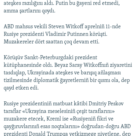
ateşkes razılığını aldı. Putin bu ğayeni red etmedi,
amma şartlarını qoydı.
ABD mahsus vekili Steven Witkoff aprelniñ 11-nde
Rusiye prezidenti Vladimir Putinnen körüşti.
Muzakereler dört saattan çoq devam etti.
Körüşüv Sankt-Peterburgdaki prezident
kütüphanesinde oldı. Beyaz Saray Witkoffnıñ ziyaretini
tasdıqlap, Ukrayinada ateşkes ve barışıq añlaşması
tizilmesinde diplomatik ğayretlerniñ bir qısmı ola, dep
qayd etken edi.
Rusiye prezidentiniñ matbuat kâtibi Dmitriy Peskov
taraflar «Ukrayina meselesiniñ çeşit taraflarını»
muzakere etecek, Kreml ise «Rusiyeniñ fikri ve
qayğıruvlarınıñ esas noqtalarını» doğrudan-doğru ABD
prezidenti Donald Trumpqa yetkizmege niyetlene, dep