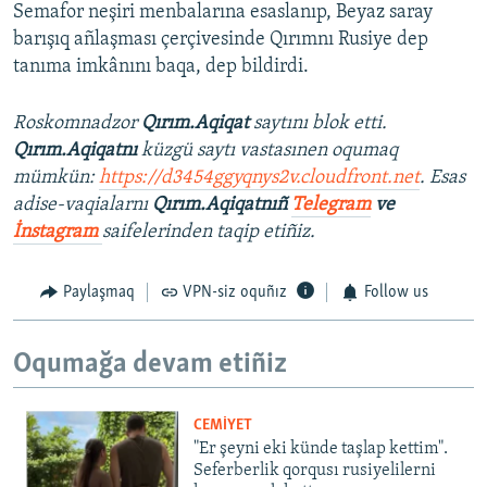
Semafor neşiri menbalarına esaslanıp, Beyaz saray
barışıq añlaşması çerçivesinde Qırımnı Rusiye dep
tanıma imkânını baqa, dep bildirdi.
Roskomnadzor
Qırım.Aqiqat
saytını blok etti.
Qırım.Aqiqatnı
küzgü saytı vastasınen oqumaq
mümkün:
https://d3454ggyqnys2v.cloudfront.net
. Esas
adise-vaqialarnı
Qırım.Aqiqatnıñ
Telegram
ve
İnstagram
saifelerinden taqip etiñiz.
Paylaşmaq
VPN-siz oquñız
Follow us
Oqumağa devam etiñiz
CEMİYET
"Er şeyni eki künde taşlap kettim".
Seferberlik qorqusı rusiyelilerni