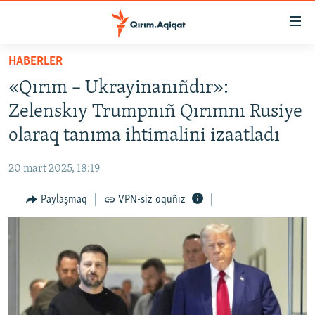
Link
açıqlığı
Esas
HABERLER
mündericege
HABERLER
«Qırım – Ukrayinanıñdır»:
qaytmaq
SİYASET
Baş
Zelenskıy Trumpnıñ Qırımnı Rusiye
İQTİSADİYAT
navigatsiyağa
olaraq tanıma ihtimalini izaatladı
qaytmaq
CEMİYET
Qıdıruvğa
20 mart 2025, 18:19
MEDENİYET
qaytmaq
Paylaşmaq
VPN-siz oquñız
İNSAN AQLARI
VİDEO
SÜRET
BLOGLAR
FİKİR