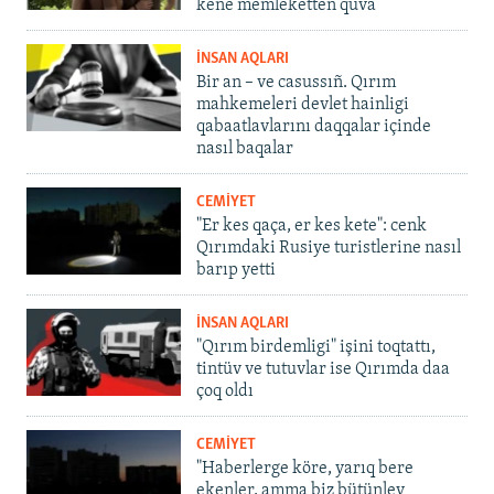
kene memleketten quva
İNSAN AQLARI
Bir an – ve casussıñ. Qırım
mahkemeleri devlet hainligi
qabaatlavlarını daqqalar içinde
nasıl baqalar
CEMİYET
"Er kes qaça, er kes kete": cenk
Qırımdaki Rusiye turistlerine nasıl
barıp yetti
İNSAN AQLARI
"Qırım birdemligi" işini toqtattı,
tintüv ve tutuvlar ise Qırımda daa
çoq oldı
CEMİYET
"Haberlerge köre, yarıq bere
ekenler, amma biz bütünley