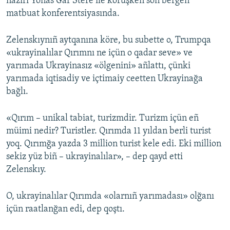
naziri Yonas Gar Stere ile körüşken soñ bergen
matbuat konferentsiyasında.
Zelenskıynıñ aytqanına köre, bu subette o, Trumpqa
«ukrayinalılar Qırımnı ne içün o qadar seve» ve
yarımada Ukrayinasız «ölgenini» añlattı, çünki
yarımada iqtisadiy ve içtimaiy ceetten Ukrayinağa
bağlı.
«Qırım – unikal tabiat, turizmdir. Turizm içün eñ
müimi nedir? Turistler. Qırımda 11 yıldan berli turist
yoq. Qırımğa yazda 3 million turist kele edi. Eki million
sekiz yüz biñ – ukrayinalılar», – dep qayd etti
Zelenskıy.
O, ukrayinalılar Qırımda «olarnıñ yarımadası» olğanı
içün raatlanğan edi, dep qoştı.