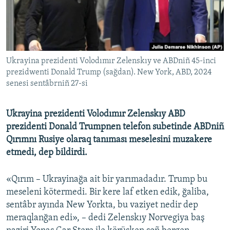
Русский
Українською
Ukrayina prezidenti Volodımır Zelenskıy ve ABDniñ 45-inci
QOŞULIÑIZ!
prezidwenti Donald Trump (sağdan). New York, ABD, 2024
senesi sentâbrniñ 27-si
RFE/RS bütün saytları
Ukrayina prezidenti Volodımır Zelenskıy ABD
prezidenti Donald Trumpnen telefon subetinde ABDniñ
Qırımnı Rusiye olaraq tanıması meselesini muzakere
etmedi, dep bildirdi.
«Qırım – Ukrayinağa ait bir yarımadadır. Trump bu
meseleni kötermedi. Bir kere laf etken edik, ğaliba,
sentâbr ayında New Yorkta, bu vaziyet nedir dep
meraqlanğan edi», – dedi Zelenskıy Norvegiya baş