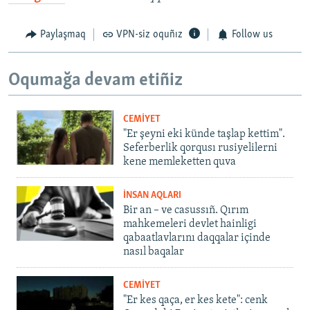
Paylaşmaq
VPN-siz oquñız
Follow us
Oqumağa devam etiñiz
CEMİYET
"Er şeyni eki künde taşlap kettim".
Seferberlik qorqusı rusiyelilerni
kene memleketten quva
İNSAN AQLARI
Bir an – ve casussıñ. Qırım
mahkemeleri devlet hainligi
qabaatlavlarını daqqalar içinde
nasıl baqalar
CEMİYET
"Er kes qaça, er kes kete": cenk