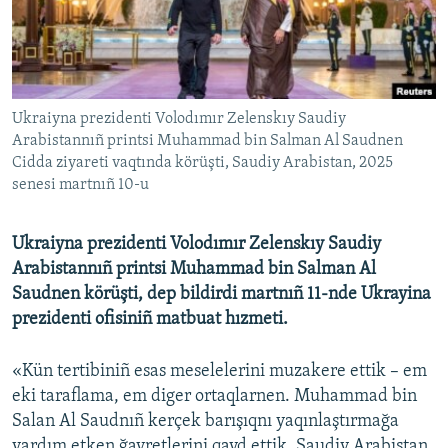
Русский
Українською
Ukraiyna prezidenti Volodımır Zelenskıy Saudiy
QOŞULIÑIZ!
Arabistannıñ printsi Muhammad bin Salman Al Saudnen
Cidda ziyareti vaqtında körüşti, Saudiy Arabistan, 2025
senesi martnıñ 10-u
RFE/RS bütün saytları
Ukraiyna prezidenti Volodımır Zelenskıy Saudiy
Arabistannıñ printsi Muhammad bin Salman Al
Saudnen körüşti, dep bildirdi martnıñ 11-nde Ukrayina
prezidenti ofisiniñ matbuat hızmeti.
«Kün tertibiniñ esas meselelerini muzakere ettik – em
eki taraflama, em diger ortaqlarnen. Muhammad bin
Salan Al Saudnıñ kerçek barışıqnı yaqınlaştırmağa
yardım etken ğayretlerini qayd ettik. Saudiy Arabistan