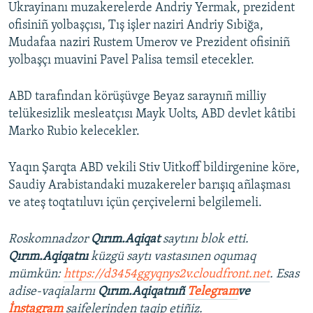
Ukrayinanı muzakerelerde Andriy Yermak, prezident
ofisiniñ yolbaşçısı, Tış işler naziri Andriy Sıbiğa,
Mudafaa naziri Rustem Umerov ve Prezident ofisiniñ
yolbaşçı muavini Pavel Palisa temsil etecekler.
ABD tarafından körüşüvge Beyaz saraynıñ milliy
telükesizlik mesleatçısı Mayk Uolts, ABD devlet kâtibi
Marko Rubio kelecekler.
Yaqın Şarqta ABD vekili Stiv Uitkoff bildirgenine köre,
Saudiy Arabistandaki muzakereler barışıq añlaşması
ve ateş toqtatıluvı içün çerçivelerni belgilemeli.
Roskomnadzor
Qırım.Aqiqat
saytını blok etti.
Qırım.Aqiqatnı
küzgü saytı vastasınen oqumaq
mümkün:
https://d3454ggyqnys2v.cloudfront.net
. Esas
adise-vaqialarnı
Qırım.Aqiqatnıñ
Telegram
ve
İnstagram
saifelerinden taqip etiñiz.