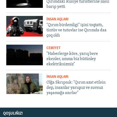
Qırımdaki Rusiye turistlerine nasıl
barıp yetti
İNSAN AQLARI
"Qırım birdemligi" işini toqtattı,
tintüv ve tutuvlar ise Qırımda daa
çoq oldı
CEMİYET
"Haberlerge köre, yarıq bere
ekenler, amma biz bütünley
ekektriksizmiz"
İNSAN AQLARI
Olğa Skrıpnık: "Qırım azat etilsin
dep, insanlar yarıqsız ve suvsuz
yaşamağa azırlar"
QOŞULIÑIZ!