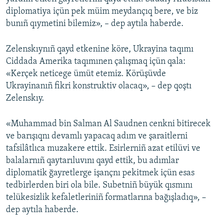
diplomatiya içün pek müim meydançıq bere, ve biz
bunıñ qıymetini bilemiz», – dep aytıla haberde.
Zelenskıynıñ qayd etkenine köre, Ukrayina taqımı
Ciddada Amerika taqımınen çalışmaq içün qala:
«Kerçek neticege ümüt etemiz. Körüşüvde
Ukrayinanıñ fikri konstruktiv olacaq», – dep qoştı
Zelenskıy.
«Muhammad bin Salman Al Saudnen cenkni bitirecek
ve barışıqnı devamlı yapacaq adım ve şaraitlerni
tafsilâtlıca muzakere ettik. Esirlerniñ azat etilüvi ve
balalarnıñ qaytarıluvını qayd ettik, bu adımlar
diplomatik ğayretlerge işançnı pekitmek içün esas
tedbirlerden biri ola bile. Subetniñ büyük qısmını
telükesizlik kefaletleriniñ formatlarına bağışladıq», –
dep aytıla haberde.