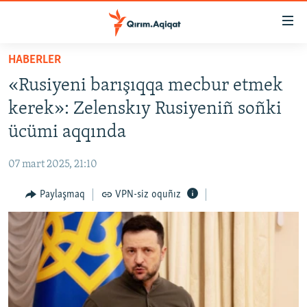
Link
açıqlığı
Esas
HABERLER
mündericege
HABERLER
«Rusiyeni barışıqqa mecbur etmek
qaytmaq
SİYASET
Baş
kerek»: Zelenskıy Rusiyeniñ soñki
İQTİSADİYAT
navigatsiyağa
ücümi aqqında
qaytmaq
CEMİYET
Qıdıruvğa
07 mart 2025, 21:10
MEDENİYET
qaytmaq
Paylaşmaq
VPN-siz oquñız
İNSAN AQLARI
VİDEO
SÜRET
BLOGLAR
FİKİR