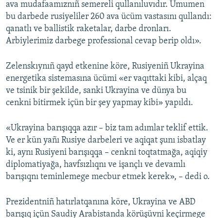
ava mudafaamıznıñ semereli qullanıluvıdır. Umumen
bu darbede rusiyeliler 260 ava ücüm vastasını qullandı:
qanatlı ve ballistik raketalar, darbe dronları.
Arbiylerimiz darbege professional cevap berip oldı».
Zelenskıynıñ qayd etkenine köre, Rusiyeniñ Ukrayina
energetika sistemasına ücümi «er vaqıttaki kibi, alçaq
ve tsinik bir şekilde, sanki Ukrayina ve dünya bu
cenkni bitirmek içün bir şey yapmay kibi» yapıldı.
«Ukrayina barışıqqa azır – biz tam adımlar teklif ettik.
Ve er kün yañı Rusiye darbeleri ve aqiqat şunı isbatlay
ki, aynı Rusiyeni barışıqqa – cenkni toqtatmağa, aqiqiy
diplomatiyağa, havfsızlıqnı ve işançlı ve devamlı
barışıqnı teminlemege mecbur etmek kerek», – dedi o.
Prezidentniñ hatırlatqanına köre, Ukrayina ve ABD
barışıq içün Saudiy Arabistanda körüşüvni keçirmege