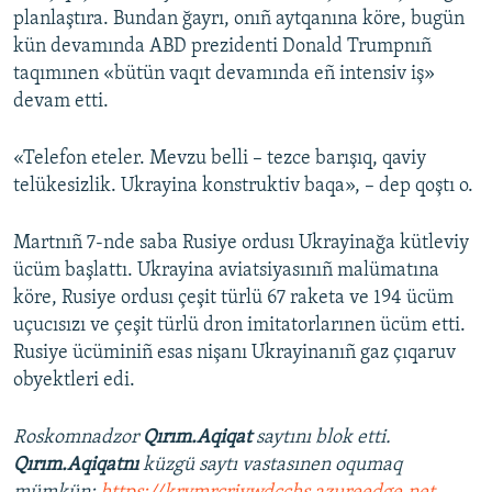
planlaştıra. Bundan ğayrı, onıñ aytqanına köre, bugün
kün devamında ABD prezidenti Donald Trumpnıñ
taqımınen «bütün vaqıt devamında eñ intensiv iş»
devam etti.
«Telefon eteler. Mevzu belli – tezce barışıq, qaviy
telükesizlik. Ukrayina konstruktiv baqa», – dep qoştı o.
Martnıñ 7-nde saba Rusiye ordusı Ukrayinağa kütleviy
ücüm başlattı. Ukrayina aviatsiyasınıñ malümatına
köre, Rusiye ordusı çeşit türlü 67 raketa ve 194 ücüm
uçucısızı ve çeşit türlü dron imitatorlarınen ücüm etti.
Rusiye ücüminiñ esas nişanı Ukrayinanıñ gaz çıqaruv
obyektleri edi.
Roskomnadzor
Qırım.Aqiqat
saytını blok etti.
Qırım.Aqiqatnı
küzgü saytı vastasınen oqumaq