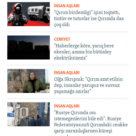
İNSAN AQLARI
"Qırım birdemligi" işini toqtattı,
tintüv ve tutuvlar ise Qırımda daa
çoq oldı
CEMİYET
"Haberlerge köre, yarıq bere
ekenler, amma biz bütünley
ekektriksizmiz"
İNSAN AQLARI
Olğa Skrıpnık: "Qırım azat etilsin
dep, insanlar yarıqsız ve suvsuz
yaşamağa azırlar"
İNSAN AQLARI
"Rusiye Qırımda onı
istemegenlerini bile edi". Rusiye
Federatsiyasınıñ Qırımdaki cenkke
qarşı narazılıqlarnen küreşi