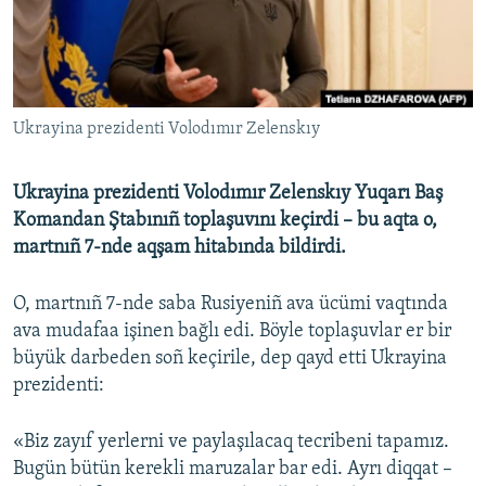
Русский
Українською
Ukrayina prezidenti Volodımır Zelenskıy
QOŞULIÑIZ!
Ukrayina prezidenti Volodımır Zelenskıy Yuqarı Baş
Komandan Ştabınıñ toplaşuvını keçirdi – bu aqta o,
RFE/RS bütün saytları
martnıñ 7-nde aqşam hitabında bildirdi.
O, martnıñ 7-nde saba Rusiyeniñ ava ücümi vaqtında
ava mudafaa işinen bağlı edi. Böyle toplaşuvlar er bir
büyük darbeden soñ keçirile, dep qayd etti Ukrayina
prezidenti:
«Biz zayıf yerlerni ve paylaşılacaq tecribeni tapamız.
Bugün bütün kerekli maruzalar bar edi. Ayrı diqqat –