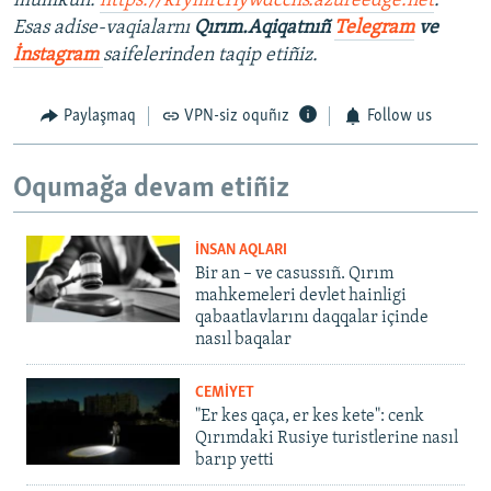
mümkün:
https://krymrcriywdcchs.azureedge.net
.
Esas adise-vaqialarnı
Qırım.Aqiqatnıñ
Telegram
ve
İnstagram
saifelerinden taqip etiñiz.
Paylaşmaq
VPN-siz oquñız
Follow us
Oqumağa devam etiñiz
İNSAN AQLARI
Bir an – ve casussıñ. Qırım
mahkemeleri devlet hainligi
qabaatlavlarını daqqalar içinde
nasıl baqalar
CEMİYET
"Er kes qaça, er kes kete": cenk
Qırımdaki Rusiye turistlerine nasıl
barıp yetti