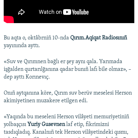
Bu aqta o, oktâbrniñ 10-nda
Qırım.Aqiqat Radiosınıñ
yayınında ayttı.
«Suv ve Qırımnen bağlı er şey aynı qala. Yarımada
işğalden qurtarılğanına qadar bunıñ lafı bile olmaz», –
dep ayttı Korınevıç.
Onıñ aytqanına köre, Qırım suv berüv meselesi Herson
akimiyetinen muzakere etilgen edi.
«Yaqında bu meseleni Herson vilâyeti memuriyetiniñ
yolbaşçısı
Yuriy Gusevnen
laf etip, fikrimizni
tasdıqladıq. Kanalnıñ tek Herson vilâyetindeki qısmı,