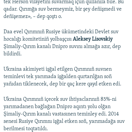
tek Herson vilâyetini suvarmaq içün qullanıla bile. Bu
qadar. Qırımğa suv bermeymiz, bir şey deñişmedi ve
deñişemez», – dep qoştı o.
Daa evel Qırımnıñ Rusiye ükümetindeki Devlet suv
hocalığı komitetiniñ yolbaşçısı
Aleksey Lisovskiy
Şimaliy-Qırım kanalı Dnipro suvını almağa azır, dep
bildirdi.
Ukraina akimiyeti işğal etilgen Qırımnıñ suvnen
teminlevi tek yarımada işğalden qurtarılğan soñ
yañıdan tiklenecek, dep bir qaç kere qayd etken edi.
Ukraina Qırımnıñ içecek suv ihtiyaclarınıñ 85%-ni
yarımadanen bağlağan Dnipro aqıntı yolu olğan
Şimaliy-Qırım kanalı vastasınen teminley edi. 2014
senesi Rusiye Qırımnı işğal etken soñ, yarımadağa suv
berilmesi toqtatıldı.