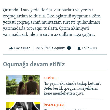
Qırımdaki suv yedekleri suv anbarları ve yerastı
çoqraqlardan toldurıla. Ekologlarnıñ aytqanına köre,
yerastı çoqraqlarnıñ muntazam sürette qullanılması
yarımadada topraqnı tuzlattı. Qırım akimiyeti
yarımada sakinlerini suvnı az qullanmağa çağıra.
Paylaşmaq
VPN-siz oquñız
Follow us
Oqumağa devam etiñiz
CEMİYET
"Er şeyni eki künde taşlap kettim".
Seferberlik qorqusı rusiyelilerni
kene memleketten quva
İNSAN AQLARI