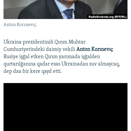
Русский
Українською
Anton Korınevıç
QOŞULIÑIZ!
Ukraina prezidentiniñ Qırım Muhtar
Cumhuriyetindeki daimiy vekili
Anton Korınevıç​
Rusiye işğal etken Qırım yarımada işğalden
RFE/RS bütün saytları
qurtarılğanına qadar esas Ukrainadan suv almaycaq,
dep daa bir kere qayd etti.