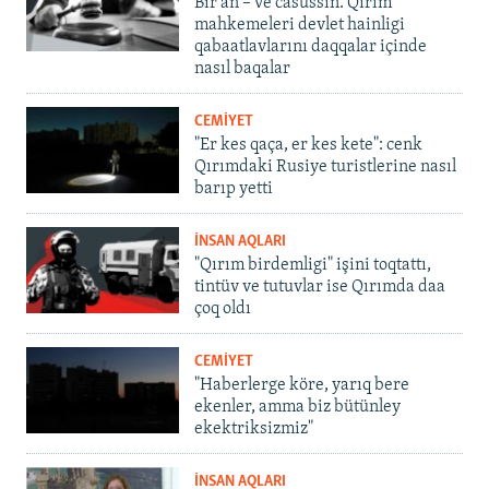
Bir an – ve casussıñ. Qırım
mahkemeleri devlet hainligi
qabaatlavlarını daqqalar içinde
nasıl baqalar
CEMİYET
"Er kes qaça, er kes kete": cenk
Qırımdaki Rusiye turistlerine nasıl
barıp yetti
İNSAN AQLARI
"Qırım birdemligi" işini toqtattı,
tintüv ve tutuvlar ise Qırımda daa
çoq oldı
CEMİYET
"Haberlerge köre, yarıq bere
ekenler, amma biz bütünley
ekektriksizmiz"
İNSAN AQLARI