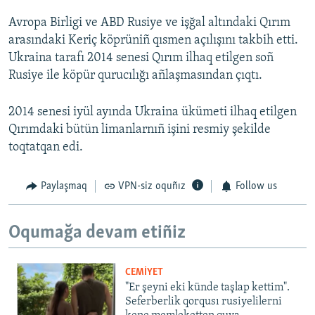
Avropa Birligi ve ABD Rusiye ve işğal altındaki Qırım
arasındaki Keriç köprüniñ qısmen açılışını takbih etti.
Ukraina tarafı 2014 senesi Qırım ilhaq etilgen soñ
Rusiye ile köpür qurucılığı añlaşmasından çıqtı.
2014 senesi iyül ayında Ukraina ükümeti ilhaq etilgen
Qırımdaki bütün limanlarnıñ işini resmiy şekilde
toqtatqan edi.
Paylaşmaq
VPN-siz oquñız
Follow us
Oqumağa devam etiñiz
CEMİYET
"Er şeyni eki künde taşlap kettim".
Seferberlik qorqusı rusiyelilerni