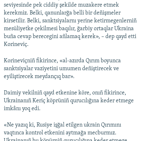
seviyesinde pek ciddiy şekilde muzakere etmek
kerekmiz. Belki, qanunlarğa belli bir deñişmeler
kirsetilir. Belki, sanktsiyalarnı yerine ketirmegenlerniñ
mesüliyetke çekilmesi baqılır, ğarbiy ortaqlar Ukraina
buña cevap berecegini añlamaq kerek», – dep qayd etti
Korineviç.
Korineviçniñ fikirince, «al-azırda Qırım boyunca
sanktsiyalar vaziyetini umumen deñiştirecek ve
eyiliştirecek meydançıq bar».
Daimiy vekilniñ qayd etkenine köre, onıñ fikirince,
Ukrainanıñ Keriç köprüniñ qurucılığına keder etmege
imkânı yoq edi.
«Ne yazıq ki, Rusiye işğal etilgen ukrain Qırımını
vaqtınca kontrol etkenini aytmağa mecburmız.
Ukrainanıñ bu köpürniñ qurucılığına keder etmege