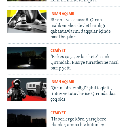
kene memleketten quva
İNSAN AQLARI
Bir an – ve casussıñ. Qırım
mahkemeleri devlet hainligi
qabaatlavlarını daqqalar içinde
nasıl baqalar
CEMİYET
"Er kes qaça, er kes kete": cenk
Qırımdaki Rusiye turistlerine nasıl
barıp yetti
İNSAN AQLARI
"Qırım birdemligi" işini toqtattı,
tintüv ve tutuvlar ise Qırımda daa
çoq oldı
CEMİYET
"Haberlerge köre, yarıq bere
ekenler, amma biz bütünley