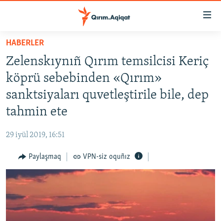
Link
açıqlığı
Esas
HABERLER
mündericege
HABERLER
Zelenskıynıñ Qırım temsilcisi Keriç
qaytmaq
SİYASET
Baş
köprü sebebinden «Qırım»
İQTİSADİYAT
navigatsiyağa
sanktsiyaları quvetleştirile bile, dep
qaytmaq
CEMİYET
tahmin ete
Qıdıruvğa
MEDENİYET
qaytmaq
29 iyül 2019, 16:51
İNSAN AQLARI
Paylaşmaq
VPN-siz oquñız
VİDEO
SÜRET
BLOGLAR
FİKİR