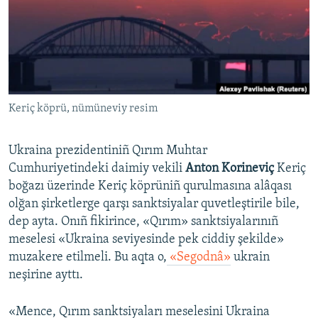
Русский
Українською
QOŞULIÑIZ!
Keriç köprü, nümüneviy resim
Ukraina prezidentiniñ Qırım Muhtar
RFE/RS bütün saytları
Cumhuriyetindeki daimiy vekili
Anton Korineviç
Keriç
boğazı üzerinde Keriç köprüniñ qurulmasına alâqası
olğan şirketlerge qarşı sanktsiyalar quvetleştirile bile,
dep ayta. Onıñ fikirince, «Qırım» sanktsiyalarınıñ
meselesi «Ukraina seviyesinde pek ciddiy şekilde»
muzakere etilmeli. Bu aqta o,
«Segodnâ»
ukrain
neşirine ayttı.
«Mence, Qırım sanktsiyaları meselesini Ukraina