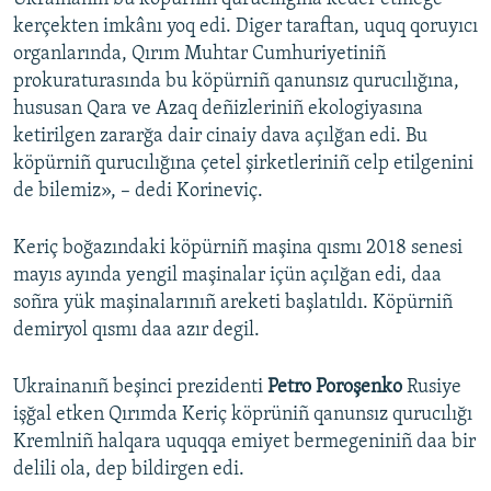
kerçekten imkânı yoq edi. Diger taraftan, uquq qoruyıcı
organlarında, Qırım Muhtar Cumhuriyetiniñ
prokuraturasında bu köpürniñ qanunsız qurucılığına,
hususan Qara ve Azaq deñizleriniñ ekologiyasına
ketirilgen zararğa dair cinaiy dava açılğan edi. Bu
köpürniñ qurucılığına çetel şirketleriniñ celp etilgenini
de bilemiz», – dedi Korineviç.
Keriç boğazındaki köpürniñ maşina qısmı 2018 senesi
mayıs ayında yengil maşinalar içün açılğan edi, daa
soñra yük maşinalarınıñ areketi başlatıldı. Köpürniñ
demiryol qısmı daa azır degil.
Ukrainanıñ beşinci prezidenti
Petro Poroşenko
Rusiye
işğal etken Qırımda Keriç köprüniñ qanunsız qurucılığı
Kremlniñ halqara uquqqa emiyet bermegeniniñ daa bir
delili ola, dep bildirgen edi.