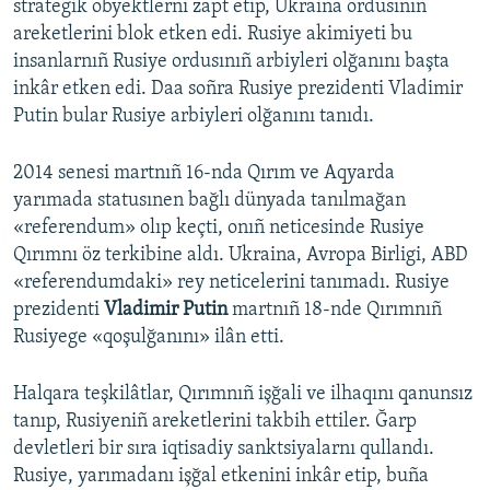
strategik obyektlerni zapt etip, Ukraina ordusınıñ
areketlerini blok etken edi. Rusiye akimiyeti bu
insanlarnıñ Rusiye ordusınıñ arbiyleri olğanını başta
inkâr etken edi. Daa soñra Rusiye prezidenti Vladimir
Putin bular Rusiye arbiyleri olğanını tanıdı.
2014 senesi martnıñ 16-nda Qırım ve Aqyarda
yarımada statusınen bağlı dünyada tanılmağan
«referendum» olıp keçti, onıñ neticesinde Rusiye
Qırımnı öz terkibine aldı. Ukraina, Avropa Birligi, ABD
«referendumdaki» rey neticelerini tanımadı. Rusiye
prezidenti
Vladimir Putin
martnıñ 18-nde Qırımnıñ
Rusiyege «qoşulğanını» ilân etti.
Halqara teşkilâtlar, Qırımnıñ işğali ve ilhaqını qanunsız
tanıp, Rusiyeniñ areketlerini takbih ettiler. Ğarp
devletleri bir sıra iqtisadiy sanktsiyalarnı qullandı.
Rusiye, yarımadanı işğal etkenini inkâr etip, buña