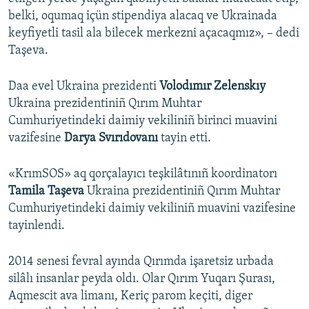
belki, oqumaq içün stipendiya alacaq ve Ukrainada
keyfiyetli tasil ala bilecek merkezni açacaqmız», – dedi
Taşeva.
Daa evel Ukraina prezidenti
Volodımır Zelenskıy
Ukraina prezidentiniñ Qırım Muhtar
Cumhuriyetindeki daimiy vekiliniñ birinci muavini
vazifesine
Darya Svırıdovanı
tayin etti.
«KrımSOS» aq qorçalayıcı teşkilâtınıñ koordinatorı
Tamila Taşeva
Ukraina prezidentiniñ Qırım Muhtar
Cumhuriyetindeki daimiy vekiliniñ muavini vazifesine
tayinlendi.
2014 senesi fevral ayında Qırımda işaretsiz urbada
silâlı insanlar peyda oldı. Olar Qırım Yuqarı Şurası,
Aqmescit ava limanı, Keriç parom keçiti, diger