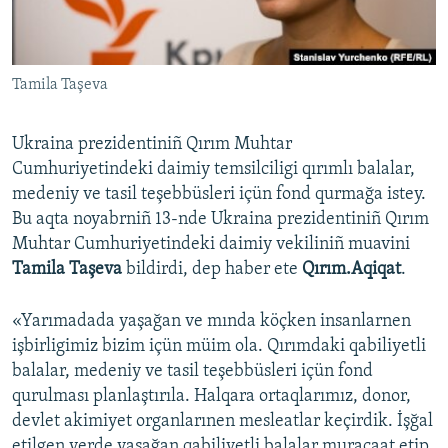
Русский
Українською
Tamila Taşeva
QOŞULIÑIZ!
Ukraina prezidentiniñ Qırım Muhtar
Cumhuriyetindeki daimiy temsilciligi qırımlı balalar,
medeniy ve tasil teşebbüsleri içün fond qurmağa istey.
RFE/RS bütün saytları
Bu aqta noyabrniñ 13-nde Ukraina prezidentiniñ Qırım
Muhtar Cumhuriyetindeki daimiy vekiliniñ muavini
Tamila Taşeva
bildirdi, dep haber ete
Qırım.Aqiqat
.
«Yarımadada yaşağan ve mında köçken insanlarnen
işbirligimiz bizim içün müim ola. Qırımdaki qabiliyetli
balalar, medeniy ve tasil teşebbüsleri içün fond
qurulması planlaştırıla. Halqara ortaqlarımız, donor,
devlet akimiyet organlarınen mesleatlar keçirdik. İşğal
etilgen yerde yaşağan qabiliyetli balalar muracaat etip,