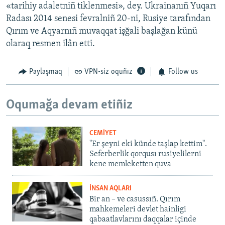
«tarihiy adaletniñ tiklenmesi», dey. Ukrainanıñ Yuqarı
Radası 2014 senesi fevralniñ 20-ni, Rusiye tarafından
Qırım ve Aqyarnıñ muvaqqat işğali başlağan künü
olaraq resmen ilân etti.
Paylaşmaq
VPN-siz oquñız
Follow us
Oqumağa devam etiñiz
CEMİYET
"Er şeyni eki künde taşlap kettim".
Seferberlik qorqusı rusiyelilerni
kene memleketten quva
İNSAN AQLARI
Bir an – ve casussıñ. Qırım
mahkemeleri devlet hainligi
qabaatlavlarını daqqalar içinde