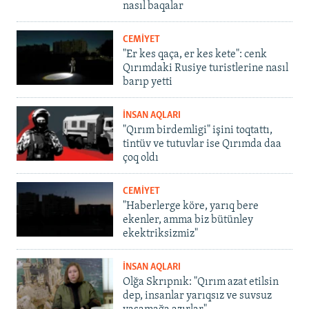
nasıl baqalar
CEMİYET
"Er kes qaça, er kes kete": cenk
Qırımdaki Rusiye turistlerine nasıl
barıp yetti
İNSAN AQLARI
"Qırım birdemligi" işini toqtattı,
tintüv ve tutuvlar ise Qırımda daa
çoq oldı
CEMİYET
"Haberlerge köre, yarıq bere
ekenler, amma biz bütünley
ekektriksizmiz"
İNSAN AQLARI
Olğa Skrıpnık: "Qırım azat etilsin
dep, insanlar yarıqsız ve suvsuz