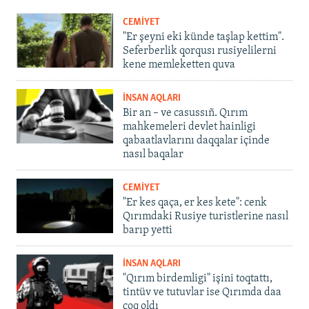
CEMİYET
"Er şeyni eki künde taşlap kettim".
Seferberlik qorqusı rusiyelilerni
kene memleketten quva
İNSAN AQLARI
Bir an – ve casussıñ. Qırım
mahkemeleri devlet hainligi
qabaatlavlarını daqqalar içinde
nasıl baqalar
CEMİYET
"Er kes qaça, er kes kete": cenk
Qırımdaki Rusiye turistlerine nasıl
barıp yetti
İNSAN AQLARI
"Qırım birdemligi" işini toqtattı,
tintüv ve tutuvlar ise Qırımda daa
çoq oldı