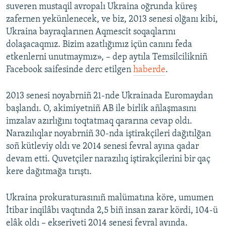
suveren mustaqil avropalı Ukraina oğrunda küreş
zafernen yekünlenecek, ve biz, 2013 senesi olğanı kibi,
Ukraina bayraqlarınen Aqmescit soqaqlarını
dolaşacaqmız. Bizim azatlığımız içün canını feda
etkenlerni unutmaymız», – dep aytıla Temsilcilikniñ
Facebook saifesinde derc etilgen
haberde
.
2013 senesi noyabrniñ 21-nde Ukrainada Euromaydan
başlandı. O, akimiyetniñ AB ile birlik añlaşmasını
imzalav azırlığını toqtatmaq qararına cevap oldı.
Narazılıqlar noyabrniñ 30-nda iştirakçileri dağıtılğan
soñ kütleviy oldı ve 2014 senesi fevral ayına qadar
devam etti. Quvetçiler narazılıq iştirakçilerini bir qaç
kere dağıtmağa tırıştı.
Ukraina prokuraturasınıñ malümatına köre, umumen
İtibar inqilâbı vaqtında 2,5 biñ insan zarar kördi, 104-ü
elâk oldı – ekseriyeti 2014 senesi fevral ayında.