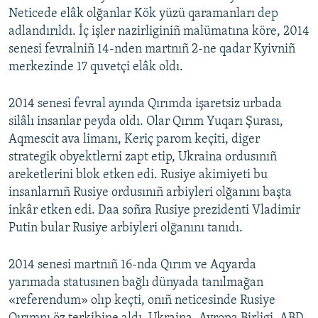
Neticede elâk olğanlar Kök yüzü qaramanları dep
adlandırıldı. İç işler nazirliginiñ malümatına köre, 2014
senesi fevralniñ 14-nden martnıñ 2-ne qadar Kyivniñ
merkezinde 17 quvetçi elâk oldı.
2014 senesi fevral ayında Qırımda işaretsiz urbada
silâlı insanlar peyda oldı. Olar Qırım Yuqarı Şurası,
Aqmescit ava limanı, Keriç parom keçiti, diger
strategik obyektlerni zapt etip, Ukraina ordusınıñ
areketlerini blok etken edi. Rusiye akimiyeti bu
insanlarnıñ Rusiye ordusınıñ arbiyleri olğanını başta
inkâr etken edi. Daa soñra Rusiye prezidenti Vladimir
Putin bular Rusiye arbiyleri olğanını tanıdı.
2014 senesi martnıñ 16-nda Qırım ve Aqyarda
yarımada statusınen bağlı dünyada tanılmağan
«referendum» olıp keçti, onıñ neticesinde Rusiye