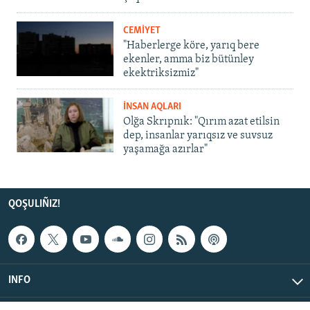
CEMİYET
"Haberlerge köre, yarıq bere
ekenler, amma biz bütünley
ekektriksizmiz"
İNSAN AQLARI
Olğa Skrıpnık: "Qırım azat etilsin
dep, insanlar yarıqsız ve suvsuz
yaşamağa azırlar"
QOŞULIÑIZ!
INFO