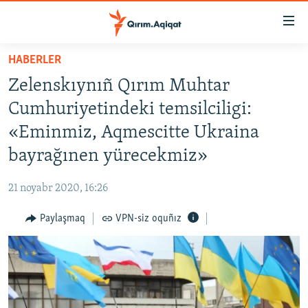
Link
açıqlığı
Esas
HABERLER
mündericege
HABERLER
Zelenskıynıñ Qırım Muhtar
qaytmaq
SİYASET
Baş
Cumhuriyetindeki temsilciligi:
İQTİSADİYAT
navigatsiyağa
«Eminmiz, Aqmescitte Ukraina
qaytmaq
CEMİYET
bayrağınen yürecekmiz»
Qıdıruvğa
MEDENİYET
qaytmaq
21 noyabr 2020, 16:26
İNSAN AQLARI
Paylaşmaq
VPN-siz oquñız
VİDEO
SÜRET
BLOGLAR
FİKİR