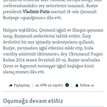
Qırımnı öz terkibine aldı. Ukraina, Avropa Birligi, ABD
«referendumdaki» rey neticelerini tanımadı. Rusiye
prezidenti
Vladimir Putin
martnıñ 18-nde Qırımnıñ
Rusiyege «qoşulğanını» ilân etti.
Halqara teşkilâtlar, Qırımnıñ işğali ve ilhaqını qanunsız
tanıp, Rusiyeniñ areketlerini takbih ettiler. Ğarp
devletleri bir sıra iqtisadiy sanktsiyalarnı qullandı.
Rusiye, yarımadanı işğal etkenini inkâr etip, buña
«tarihiy adaletniñ tiklenmesi», dey. Ukrainanıñ Yuqarı
Radası 2014 senesi fevralniñ 20-ni, Rusiye tarafından
Qırım ve Aqyarnıñ muvaqqat işğali başlağan künü
olaraq resmen ilân etti.
Paylaşmaq
VPN-siz oquñız
Follow us
Oqumağa devam etiñiz