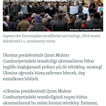
Русский
Українською
QOŞULIÑIZ!
Aqmescitte Euromaydan tarafdarlarınıñ mitingi, 2013 senesi
dekabrniñ 1-i, nümüneviy resim
RFE/RS bütün saytları
Ukraina prezidentiniñ Qırım Muhtar
Cumhuriyetindeki temsilciligi ukrainalılarnı İtibar
inqilâbı başlağanınıñ yedinci yılı ile tebriklep, mustaqil
Ukraina oğrunda küreş zafernen bitecek, dep
eminliknen bildirdi.
«Ukraina prezidentiniñ Qırım Muhtar
Cumhuriyetindeki temsilciliginiñ taqımı bütün
ukrainalılarnıñ bu müim kününi tebrikley. Eminmiz,