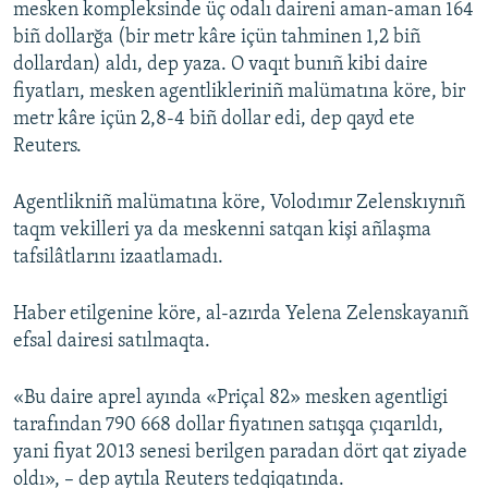
mesken kompleksinde üç odalı daireni aman-aman 164
biñ dollarğa (bir metr kâre içün tahminen 1,2 biñ
dollardan) aldı, dep yaza. O vaqıt bunıñ kibi daire
fiyatları, mesken agentlikleriniñ malümatına köre, bir
metr kâre içün 2,8-4 biñ dollar edi, dep qayd ete
Reuters.
Agentlikniñ malümatına köre, Volodımır Zelenskıynıñ
taqm vekilleri ya da meskenni satqan kişi añlaşma
tafsilâtlarını izaatlamadı.
Haber etilgenine köre, al-azırda Yelena Zelenskayanıñ
efsal dairesi satılmaqta.
«Bu daire aprel ayında «Priçal 82» mesken agentligi
tarafından 790 668 dollar fiyatınen satışqa çıqarıldı,
yani fiyat 2013 senesi berilgen paradan dört qat ziyade
oldı», – dep aytıla Reuters tedqiqatında.