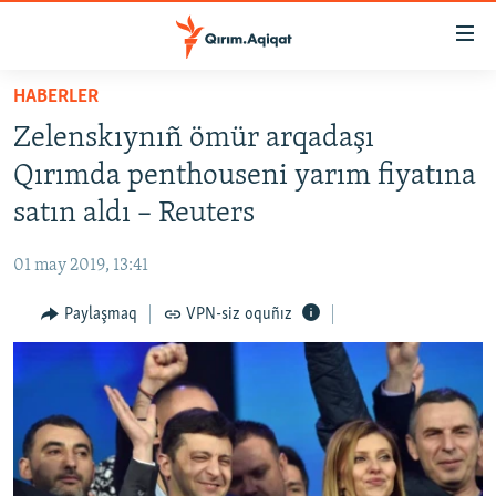
Link
açıqlığı
Esas
HABERLER
mündericege
HABERLER
Zelenskıynıñ ömür arqadaşı
qaytmaq
SİYASET
Baş
Qırımda penthouseni yarım fiyatına
İQTİSADİYAT
navigatsiyağa
satın aldı – Reuters
qaytmaq
CEMİYET
Qıdıruvğa
01 may 2019, 13:41
MEDENİYET
qaytmaq
Paylaşmaq
VPN-siz oquñız
İNSAN AQLARI
VİDEO
SÜRET
BLOGLAR
FİKİR