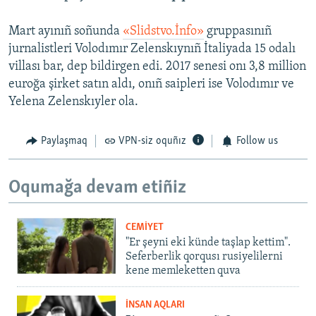
Mart ayınıñ soñunda
«Slidstvo.İnfo»
gruppasınıñ
jurnalistleri Volodımır Zelenskıynıñ İtaliyada 15 odalı
villası bar, dep bildirgen edi. 2017 senesi onı 3,8 million
euroğa şirket satın aldı, onıñ saipleri ise Volodımır ve
Yelena Zelenskıyler ola.
Paylaşmaq
VPN-siz oquñız
Follow us
Oqumağa devam etiñiz
CEMİYET
"Er şeyni eki künde taşlap kettim".
Seferberlik qorqusı rusiyelilerni
kene memleketten quva
İNSAN AQLARI