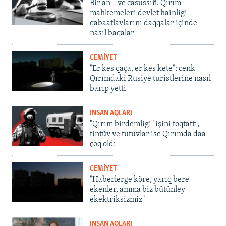
Bir an – ve casussıñ. Qırım
mahkemeleri devlet hainligi
qabaatlavlarını daqqalar içinde
nasıl baqalar
CEMİYET
"Er kes qaça, er kes kete": cenk
Qırımdaki Rusiye turistlerine nasıl
barıp yetti
İNSAN AQLARI
"Qırım birdemligi" işini toqtattı,
tintüv ve tutuvlar ise Qırımda daa
çoq oldı
CEMİYET
"Haberlerge köre, yarıq bere
ekenler, amma biz bütünley
ekektriksizmiz"
İNSAN AQLARI