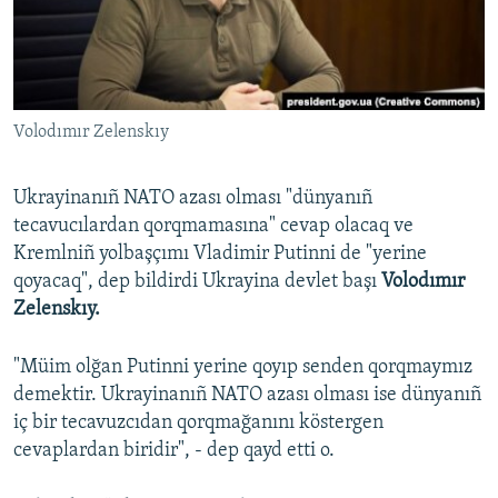
Русский
Українською
Volodımır Zelenskıy
QOŞULIÑIZ!
Ukrayinanıñ NATO azası olması "dünyanıñ
tecavucılardan qorqmamasına" cevap olacaq ve
RFE/RS bütün saytları
Kremlniñ yolbaşçımı Vladimir Putinni de "yerine
qoyacaq", dep bildirdi Ukrayina devlet başı
Volodımır
Zelenskıy.
"Müim olğan Putinni yerine qoyıp senden qorqmaymız
demektir. Ukrayinanıñ NATO azası olması ise dünyanıñ
iç bir tecavuzcıdan qorqmağanını köstergen
cevaplardan biridir", - dep qayd etti o.