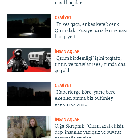
nasıl baqalar
CEMİYET
"Er kes qaça, er kes kete": cenk
Qırımdaki Rusiye turistlerine nasıl
barıp yetti
İNSAN AQLARI
"Qırım birdemligi" işini toqtattı,
tintüv ve tutuvlar ise Qırımda daa
çoq oldı
CEMİYET
"Haberlerge köre, yarıq bere
ekenler, amma biz bütünley
ekektriksizmiz"
İNSAN AQLARI
Olğa Skrıpnık: "Qırım azat etilsin
dep, insanlar yarıqsız ve suvsuz