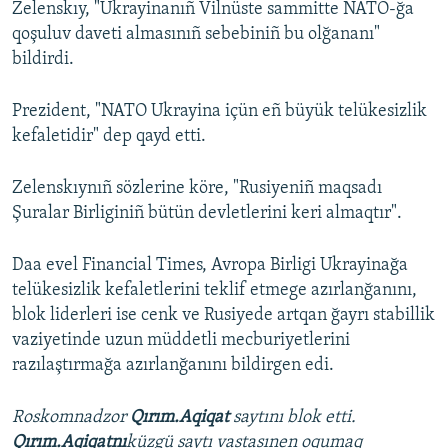
Zelenskıy, "Ukrayinanıñ Vilnüste sammitte NATO-ğa
qoşuluv daveti almasınıñ sebebiniñ bu olğananı"
bildirdi.
Prezident, "NATO Ukrayina içün eñ büyük telükesizlik
kefaletidir" dep qayd etti.
Zelenskıynıñ sözlerine köre, "Rusiyeniñ maqsadı
Şuralar Birliginiñ bütün devletlerini keri almaqtır".
Daa evel Financial Times, Avropa Birligi Ukrayinağa
telükesizlik kefaletlerini teklif etmege azırlanğanını,
blok liderleri ise cenk ve Rusiyede artqan ğayrı stabillik
vaziyetinde uzun müddetli mecburiyetlerini
razılaştırmağa azırlanğanını bildirgen edi.
Roskomnadzor
Qırım.Aqiqat
saytını blok etti.
Qırım.Aqiqatnı
küzgü saytı vastasınen oqumaq