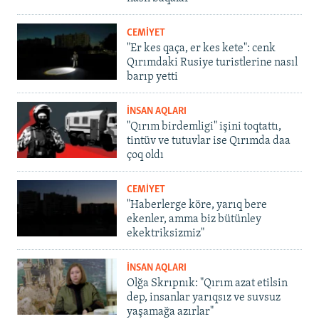
CEMİYET
"Er kes qaça, er kes kete": cenk
Qırımdaki Rusiye turistlerine nasıl
barıp yetti
İNSAN AQLARI
"Qırım birdemligi" işini toqtattı,
tintüv ve tutuvlar ise Qırımda daa
çoq oldı
CEMİYET
"Haberlerge köre, yarıq bere
ekenler, amma biz bütünley
ekektriksizmiz"
İNSAN AQLARI
Olğa Skrıpnık: "Qırım azat etilsin
dep, insanlar yarıqsız ve suvsuz
yaşamağa azırlar"