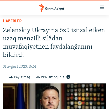
Link
açıqlığı
Esas
HABERLER
mündericege
HABERLER
Zelenskıy Ukrayina özü istisal etken
qaytmaq
SİYASET
Baş
uzaq menzilli silâdan
İQTİSADİYAT
navigatsiyağa
muvafaqiyetnen faydalanğanını
qaytmaq
CEMİYET
bildirdi
Qıdıruvğa
MEDENİYET
qaytmaq
31 avgust 2023, 16:51
İNSAN AQLARI
Paylaşmaq
VPN-siz oquñız
VİDEO
SÜRET
BLOGLAR
FİKİR