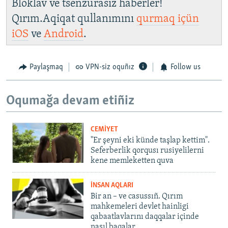
Bloklav ve tsenzurasız haberler!
Qırım.Aqiqat qullanımını
qurmaq içün
iOS
ve
Android
.
Paylaşmaq
VPN-siz oquñız
Follow us
Oqumağa devam etiñiz
CEMİYET
"Er şeyni eki künde taşlap kettim".
Seferberlik qorqusı rusiyelilerni
kene memleketten quva
İNSAN AQLARI
Bir an – ve casussıñ. Qırım
mahkemeleri devlet hainligi
qabaatlavlarını daqqalar içinde
nasıl baqalar