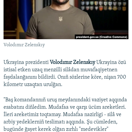
Русский
Українською
QOŞULIÑIZ!
Volodımır Zelenskıy
Ukrayina prezidenti
Volodımır Zelenskıy
Ukrayina özü
RFE/RS bütün saytları
istisal etken uzaq menzilli silâdan muvafaqiyetnen
faydalanğanını bildirdi. Onıñ sözlerine köre, nişan 700
kilometr uzaqtan urulğan.
"Baş komandannıñ uruş meydanındaki vaziyet aqqında
esabatını diñledim. Mudafaa ve qarşı ücüm areketleri.
İleri areketimiz toqtamay. Mudafaa nazirligi - silâ ve
arbiy yedeklerniñ teslimatı aqqında. Şu cümleden,
bugünde ğayet kerek olğan zırhlı "medevikler"