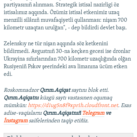
partiyasınıñ alınması. Strategik istisal nazirligi öz
istisalımız aqqında. Özümiz istisal etkenimiz uzaq
menzilli silânıñ muvafaqiyetli qullanması: nişam 700
kilometr uzaqtan urulğan", - dep bildirdi devlet başı.
Zelenskıy ne tür nişan aqqında söz ketkenini
bildirmedi. Avgustnıñ 30-na keçken gecesi ise dronlar
Ukrayina sıñırlarından 700 kilometr uzaqlığında olğan
Rusiyeniñ Pskov şeerindeki ava limanına ücüm etken
edi.
Roskomnadzor
Qırım.Aqiqat
saytını blok etti.
Qırım.Aqiqatnı
küzgü saytı vastasınen oqumaq
mümkün:
https://d1ug5n8f9xpr1h.cloudfront.net
. Esas
adise-vaqialarnı
Qırım.Aqiqatnıñ
Telegram
ve
İnstagram
saifelerinden taqip etiñiz.